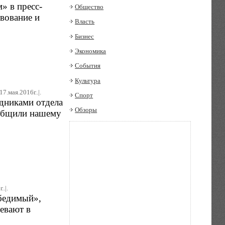
» в пресс-
Общество
вование и
Власть
Бизнес
Экономика
События
Культура
17.мая.2016г..|.
Спорт
дниками отдела
Обзоры
ообщили нашему
..|.
обедимый»,
евают в