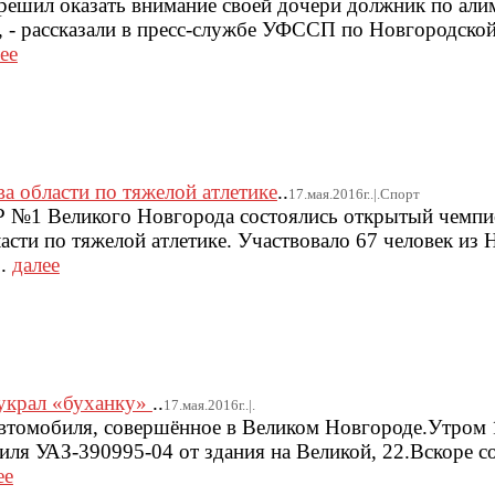
ешил оказать внимание своей дочери должник по али
, - рассказали в пресс-службе УФССП по Новгородской
ее
а области по тяжелой атлетике
..
17.мая.2016г..|.Спорт
 №1 Великого Новгорода состоялись открытый чемпи
асти по тяжелой атлетике. Участвовало 67 человек из
..
далее
украл «буханку»
..
17.мая.2016г..|.
втомобиля, совершённое в Великом Новгороде.Утром 
иля УАЗ-390995-04 от здания на Великой, 22.Вскоре 
ее