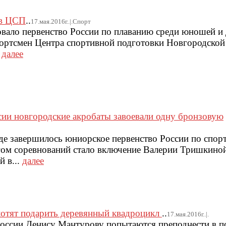
ов ЦСП
..
17.мая.2016г..|.Спорт
овало первенство России по плаванию среди юношей и
ортсмен Центра спортивной подготовки Новгородской
.
далее
ии новгородские акробаты завоевали одну бронзовую
де завершилось юниорское первенство России по спор
гом соревнований стало включение Валерии Тришкиной
 в...
далее
отят подарить деревянный квадроцикл
..
17.мая.2016г..|.
России Денису Мантурову попытаются преподнести в п