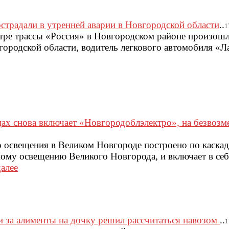
острадали в утренней аварии в Новгородской области
..
1
етре трассы «Россия» в Новгородском районе произошл
ородской области, водитель легкового автомобиля «Ла
ах снова включает «Новгородоблэлектро», на безвозм
 освещения в Великом Новгороде построено по каскад
чному освещению Великого Новгорода, и включает в се
далее
 за алименты на дочку решил рассчитаться навозом
..
1