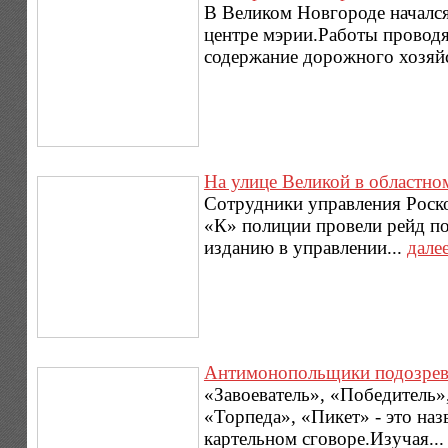
В Великом Новгороде начался
центре мэрии.Работы провод
содержание дорожного хозяйс
На улице Великой в областно
Сотрудники управления Роско
«К» полиции провели рейд п
изданию в управлении...
дале
Антимонопольщики подозрева
«Завоеватель», «Победитель»
«Торпеда», «Пикет» - это на
картельном сговоре.Изучая..