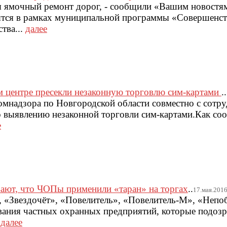
 ямочный ремонт дорог, - сообщили «Вашим новостям
ятся в рамках муниципальной программы «Совершенст
тва...
далее
м центре пресекли незаконную торговлю сим-картами
..
мнадзора по Новгородской области совместно с сотру
о выявлению незаконной торговли сим-картами.Как с
е
ют, что ЧОПы применили «таран» на торгах
..
17.мая.2016г
, «Звездочёт», «Повелитель», «Повелитель-М», «Неп
звания частных охранных предприятий, которые подозр
.
далее