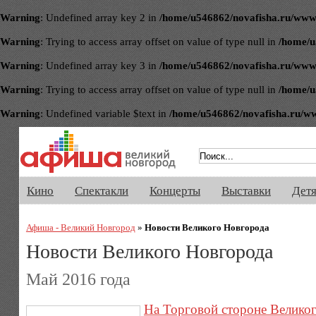
Warning
: Undefined array key 2 in
/home/u546862/novafisha.ru/www/ve
Warning
: Trying to access array offset on value of type null in
/home/u
Warning
: Undefined array key 3 in
/home/u546862/novafisha.ru/www/ve
Warning
: Trying to access array offset on value of type null in
/home/u
Warning
: Undefined variable $text in
/home/u546862/novafisha.ru/www/
Афиша Великого Новгорода. Кино, 
Кино
Спектакли
Концерты
Выставки
Дет
Афиша - Великий Новгород
»
Новости Великого Новгорода
Новости Великого Новгорода
Май 2016 года
На Торговой стороне Велико