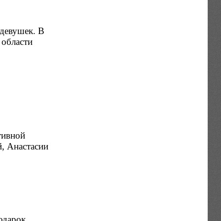
 девушек. В
 области
тивной
, Анастасии
одарок