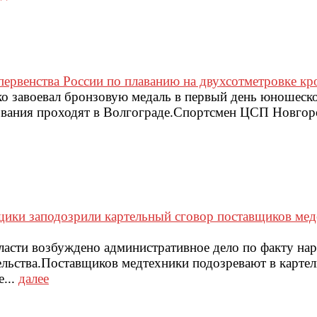
первенства России по плаванию на двухсотметровке кр
о завоевал бронзовую медаль в первый день юношеско
ования проходят в Волгограде.Спортсмен ЦСП Новгор
ики заподозрили картельный сговор поставщиков ме
асти возбуждено административное дело по факту на
льства.Поставщиков медтехники подозревают в картел
...
далее