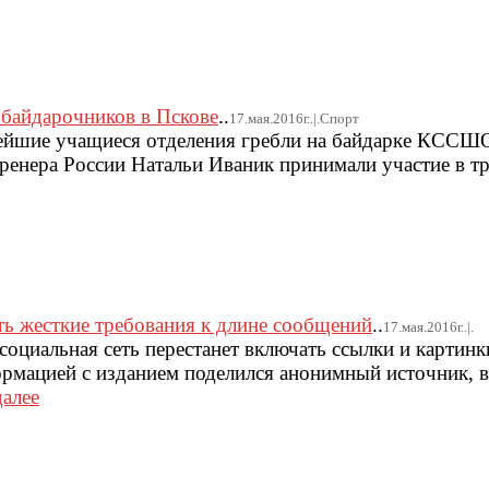
байдарочников в Пскове
..
17.мая.2016г..|.Спорт
йшие учащиеся отделения гребли на байдарке КССШ
ренера России Натальи Иваник принимали участие в 
ть жесткие требования к длине сообщений
..
17.мая.2016г..|.
социальная сеть перестанет включать ссылки и картинк
рмацией с изданием поделился анонимный источник, в
далее