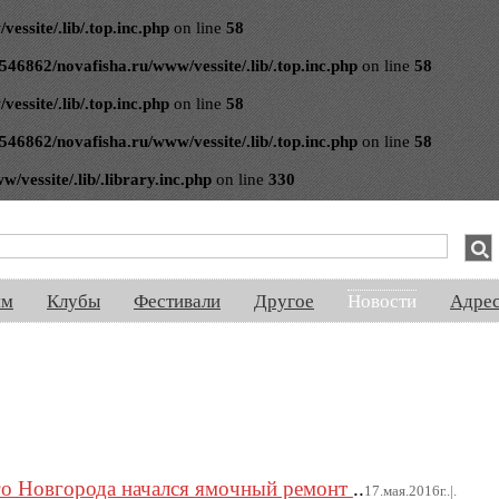
ssite/.lib/.top.inc.php
on line
58
546862/novafisha.ru/www/vessite/.lib/.top.inc.php
on line
58
ssite/.lib/.top.inc.php
on line
58
546862/novafisha.ru/www/vessite/.lib/.top.inc.php
on line
58
vessite/.lib/.library.inc.php
on line
330
спектакли, концерты, ночная жизнь, выставки, спорт, новости, знакомства
ям
Клубы
Фестивали
Другое
Новости
Адре
го Новгорода начался ямочный ремонт
..
17.мая.2016г..|.