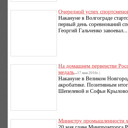
Очередной успех спортсмен
Накануне в Волгограде старт
первый день соревнований сп
Георгий Гальченко завоевал..
На домашнем первенстве Росс
медаль
..
17.мая.2016г..|.
Накануне в Великом Новгоро
акробатике. Позитивным ито
Шепелевой и Софьи Крыловой
Министру промышленности х
20 мая главе Минпромторга 