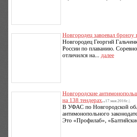
Новгородец завоевал бронзу 
Новгородец Георгий Гальченк
России по плаванию. Соревн
отличился на...
далее
Новгородские антимонопольщ
на 138 тендерах
..
17.мая.2016г..|.
В УФАС по Новгородской обл
антимонопольного законодате
Это «Профилаб», «Балтийские