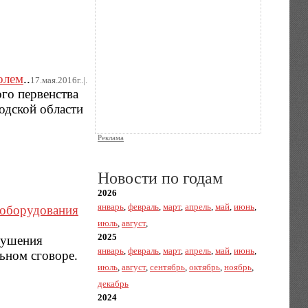
олем
..
17.мая.2016г..|.
го первенства
одской области
Реклама
Новости по годам
2026
январь
,
февраль
,
март
,
апрель
,
май
,
июнь
,
доборудования
июль
,
август
,
2025
рушения
январь
,
февраль
,
март
,
апрель
,
май
,
июнь
,
ьном сговоре.
июль
,
август
,
сентябрь
,
октябрь
,
ноябрь
,
декабрь
2024