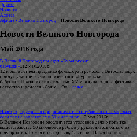
Другое
Новости
Адреса
Афиша - Великий Новгород
»
Новости Великого Новгорода
Новости Великого Новгорода
Май 2016 года
В Великий Новгород приедут «Бурановские
бабушки»
..
12.мая.2016г..|.
12 июня в летнем празднике фольклора и ремёсел в Витославлицах
примут участие всемирно известные «Бурановские
бабушки».Праздник станет частью XV международного фестиваля
искусства и ремёсел «Садко». Он...
далее
Новгородец угрожал предпринимателю опубликовать компромат,
если тот не заплатит ему 50 миллионов
..
12.мая.2016г..|.
В Великом Новгороде расследуется уголовное дело о попытке
вымогательства 50 миллионов рублей у руководителя одного из
предприятий.По версии следствия, 43-летний Павел Бойцов