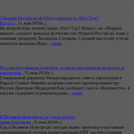
Сборная России по футболу сыграет в «Что? Где?
Когда?»
..
11.мая.2016г..|.
Во второй игре летней серии «Что? Где? Когда?» на «Первом
канале» сыграет команда футболистов сборной России во главе с
главным тренером Леонидом Слуцким. Слуцкий выступит в роли
капитана команды.Игра...
далее
России предложили отменить досмотр пассажиров на входах в
аэропорты
..
11.мая.2016г..|.
Генеральный директор Международного совета аэропортов в
Европе Оливье Янковек направил письмо премьер-министру
России Дмитрию Медведеву.Как сообщает газета «Ведомости», в
письме содержится рекомендация...
далее
В Великом Новгороде осудили группу
наркоторговцев
..
11.мая.2016г..|.
Суд в Великом Новгороде сегодня вынес приговор участникам
организованной группы наркоторговцев.ОПГ распространяла