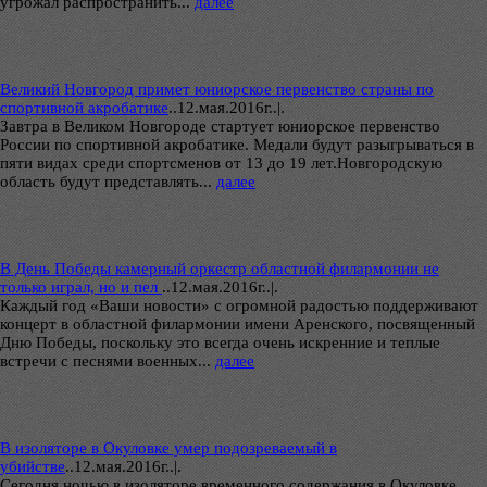
угрожал распространить...
далее
Великий Новгород примет юниорское первенство страны по
спортивной акробатике
..
12.мая.2016г..|.
Завтра в Великом Новгороде стартует юниорское первенство
России по спортивной акробатике. Медали будут разыгрываться в
пяти видах среди спортсменов от 13 до 19 лет.Новгородскую
область будут представлять...
далее
В День Победы камерный оркестр областной филармонии не
только играл, но и пел
..
12.мая.2016г..|.
Каждый год «Ваши новости» с огромной радостью поддерживают
концерт в областной филармонии имени Аренского, посвященный
Дню Победы, поскольку это всегда очень искренние и теплые
встречи с песнями военных...
далее
В изоляторе в Окуловке умер подозреваемый в
убийстве
..
12.мая.2016г..|.
Сегодня ночью в изоляторе временного содержания в Окуловке