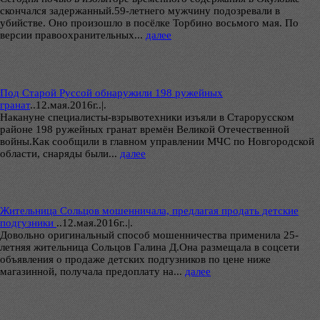
скончался задержанный.59-летнего мужчину подозревали в
убийстве. Оно произошло в посёлке Торбино восьмого мая. По
версии правоохранительных...
далее
Под Старой Руссой обнаружили 198 ружейных
гранат
..
12.мая.2016г..|.
Накануне специалисты-взрывотехники изъяли в Старорусском
районе 198 ружейных гранат времён Великой Отечественной
войны.Как сообщили в главном управлении МЧС по Новгородской
области, снаряды были...
далее
Жительница Сольцов мошенничала, предлагая продать детские
подгузники
..
12.мая.2016г..|.
Довольно оригинальный способ мошенничества применила 25-
летняя жительница Сольцов Галина Д.Она размещала в соцсети
объявления о продаже детских подгузников по цене ниже
магазинной, получала предоплату на...
далее