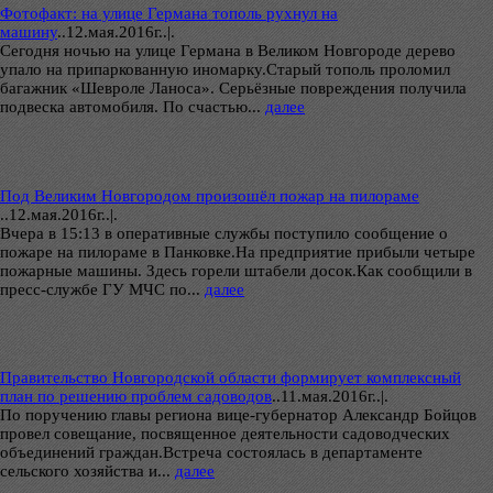
Фотофакт: на улице Германа тополь рухнул на
машину
..
12.мая.2016г..|.
Сегодня ночью на улице Германа в Великом Новгороде дерево
упало на припаркованную иномарку.Старый тополь проломил
багажник «Шевроле Ланоса». Серьёзные повреждения получила
подвеска автомобиля. По счастью...
далее
Под Великим Новгородом произошёл пожар на пилораме
..
12.мая.2016г..|.
Вчера в 15:13 в оперативные службы поступило сообщение о
пожаре на пилораме в Панковке.На предприятие прибыли четыре
пожарные машины. Здесь горели штабели досок.Как сообщили в
пресс-службе ГУ МЧС по...
далее
Правительство Новгородской области формирует комплексный
план по решению проблем садоводов
..
11.мая.2016г..|.
По поручению главы региона вице-губернатор Александр Бойцов
провел совещание, посвященное деятельности садоводческих
объединений граждан.Встреча состоялась в департаменте
сельского хозяйства и...
далее