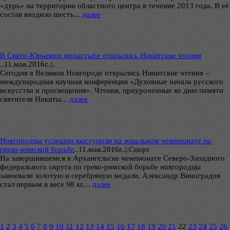
«дурь» на территории областного центра в течение 2013 года. В её
состав входило шесть...
далее
В Свято-Юрьевом монастыре открылись Никитские чтения
..
11.мая.2016г..|.
Сегодня в Великом Новгороде открылись Никитские чтения –
международная научная конференция «Духовные начала русского
искусства и просвещения». Чтения, приуроченные ко дню памяти
святителя Никиты...
далее
Новгородцы успешно выступили на зональном чемпионате по
греко-римской борьбе
..
11.мая.2016г..|.Спорт
На завершившемся в Архангельске чемпионате Северо-Западного
федерального округа по греко-римской борьбе новгородцы
завоевали золотую и серебряную медали. Александр Виноградов
стал первым в весе 98 кг,...
далее
1
2
3
4
5
6
7
8
9
10
11
12
13
14
15
16
17
18
19
20
21
22
23
24
25
26