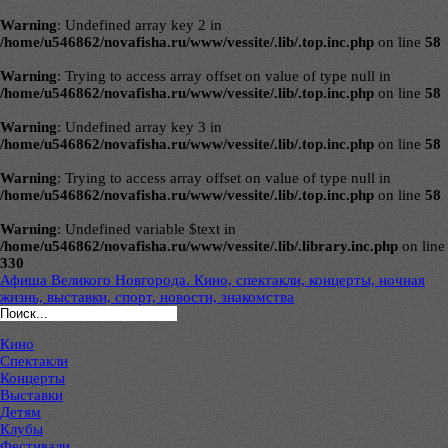
Warning
: Undefined array key 2 in
/home/u546862/novafisha.ru/www/vessite/.lib/.top.inc.php
on line
58
Warning
: Trying to access array offset on value of type null in
/home/u546862/novafisha.ru/www/vessite/.lib/.top.inc.php
on line
58
Warning
: Undefined array key 3 in
/home/u546862/novafisha.ru/www/vessite/.lib/.top.inc.php
on line
58
Warning
: Trying to access array offset on value of type null in
/home/u546862/novafisha.ru/www/vessite/.lib/.top.inc.php
on line
58
Warning
: Undefined variable $text in
/home/u546862/novafisha.ru/www/vessite/.lib/.library.inc.php
on line
330
Афиша Великого Новгорода. Кино, спектакли, концерты, ночная
жизнь, выставки, спорт, новости, знакомства
Кино
Спектакли
Концерты
Выставки
Детям
Клубы
Фестивали