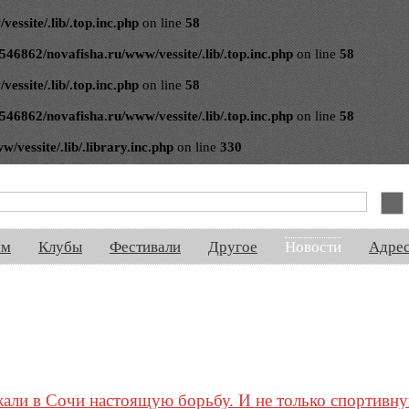
ssite/.lib/.top.inc.php
on line
58
546862/novafisha.ru/www/vessite/.lib/.top.inc.php
on line
58
ssite/.lib/.top.inc.php
on line
58
546862/novafisha.ru/www/vessite/.lib/.top.inc.php
on line
58
vessite/.lib/.library.inc.php
on line
330
спектакли, концерты, ночная жизнь, выставки, спорт, новости, знакомства
ям
Клубы
Фестивали
Другое
Новости
Адре
али в Сочи настоящую борьбу. И не только спортивн