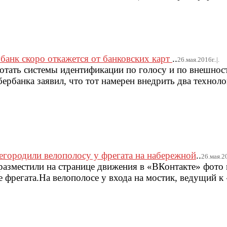
банк скоро откажется от банковских карт
..
26.мая.2016г..|.
ботать системы идентификации по голосу и по внешнос
ербанка заявил, что тот намерен внедрить два технол
городили велополосу у фрегата на набережной
..
26.мая.20
разместили на странице движения в «ВКонтакте» фото
 фрегата.На велополосе у входа на мостик, ведущий к 