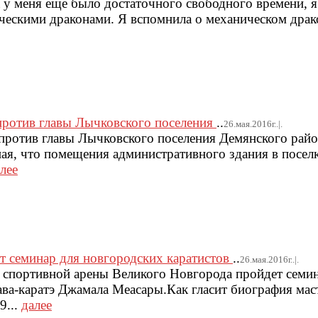
 у меня еще было достаточного свободного времени, я
ескими драконами. Я вспомнила о механическом драко
против главы Лычковского поселения
..
26.мая.2016г..|.
против главы Лычковского поселения Демянского рай
ая, что помещения административного здания в посел
лее
т семинар для новгородских каратистов
..
26.мая.2016г..|.
й спортивной арены Великого Новгорода пройдет семин
ва-каратэ Джамала Меасары.Как гласит биография мас
9...
далее