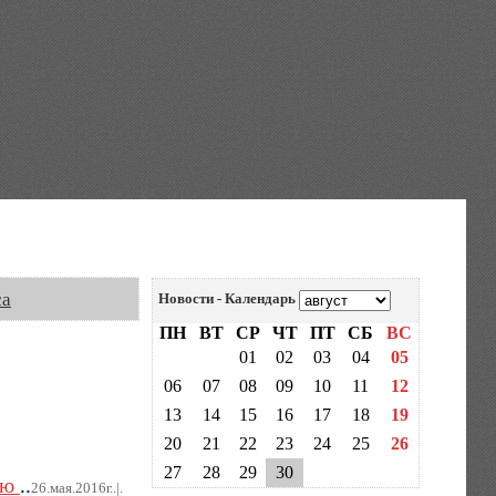
са
Новости - Календарь
ПН
ВТ
СР
ЧТ
ПТ
СБ
ВС
01
02
03
04
05
06
07
08
09
10
11
12
13
14
15
16
17
18
19
20
21
22
23
24
25
26
27
28
29
30
ую
..
26.мая.2016г..|.