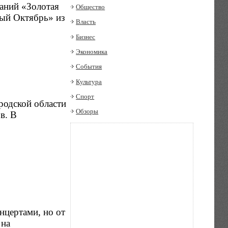
ваний «Золотая
Общество
ный Октябрь» из
Власть
Бизнес
Экономика
События
Культура
Спорт
родской области
Обзоры
в. В
нцертами, но от
 на