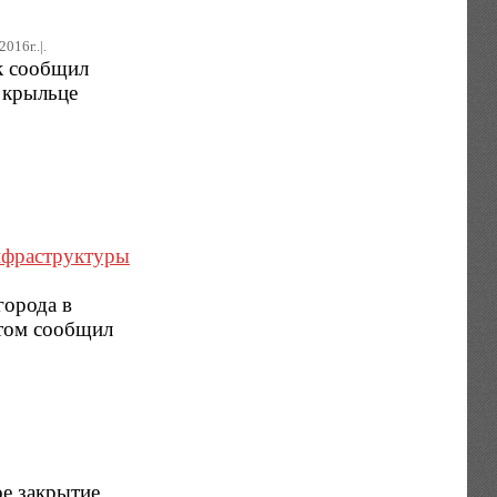
2016г..|.
к сообщил
 крыльце
инфраструктуры
города в
этом сообщил
ое закрытие