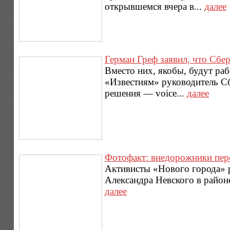
открывшемся вчера в...
далее
Герман Греф заявил, что Сбер
Вместо них, якобы, будут ра
«Известиям» руководитель Сб
решения — voice...
далее
Фотофакт: внедорожники пере
Активисты «Нового города» 
Александра Невского в районе
далее