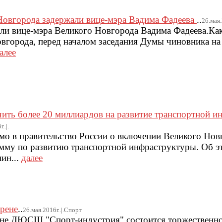
Новгорода задержали вице-мэра Вадима Фадеева
..
26.мая.
али вице-мэра Великого Новгорода Вадима Фадеева.Ка
вгорода, перед началом заседания Думы чиновника на
алее
чить более 20 миллиардов на развитие транспортной 
..|.
мо в правительство России о включении Великого Нов
мму по развитию транспортной инфраструктуры. Об 
ин...
далее
арене
..
26.мая.2016г..|.Спорт
рене ДЮСШ "Спорт-индустрия" состоится торжественн