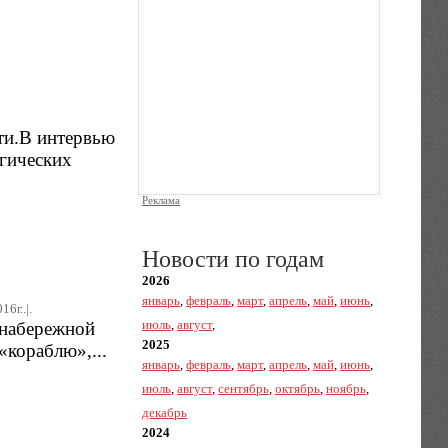
ти.В интервью
огических
Реклама
Новости по годам
2026
январь
,
февраль
,
март
,
апрель
,
май
,
июнь
,
16г..|.
июль
,
август
,
 набережной
2025
«кораблю»,...
январь
,
февраль
,
март
,
апрель
,
май
,
июнь
,
июль
,
август
,
сентябрь
,
октябрь
,
ноябрь
,
декабрь
2024