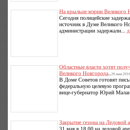
На крыльце мэрии Великого 
Сегодня полицейские задерж
источник в Думе Великого Но
администрации задержали...
д
Областные власти хотят полу
Великого Новгорода
..
26.мая.2016г
В Доме Советов готовят пись
федеральную целевую програ
вице-губернатор Юрий Малан
Закрытие сезона на Ледовой 
31 мая в 18.00 на ледовой а