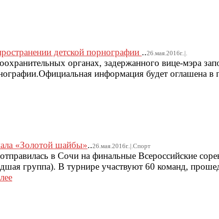
спространении детской порнографии
..
26.мая.2016г..|.
оохранительных органах, задержанного вице-мэра зап
рнографии.Официальная информация будет оглашена в 
нала «Золотой шайбы»
..
26.мая.2016г..|.Спорт
отправилась в Сочи на финальные Всероссийские соре
дшая группа). В турнире участвуют 60 команд, прош
лее