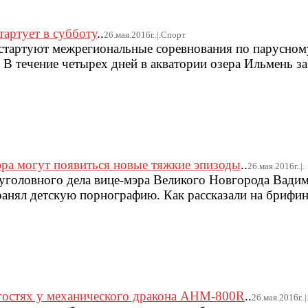
тартует в субботу
..
26.мая.2016г..|.Спорт
стартуют межрегиональные соревнования по парусном
 В течение четырех дней в акватории озера Ильмень з
эра могут появиться новые тяжкие эпизоды
..
26.мая.2016г..|.
уголовного дела вице-мэра Великого Новгорода Вадим
ранял детскую порнографию. Как рассказали на брифин
гостях у механического дракона AHM-800R
..
26.мая.2016г..|