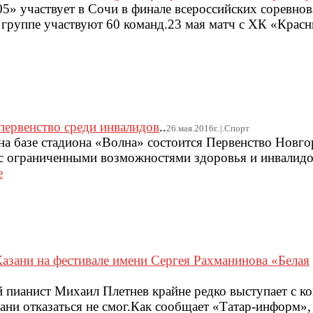
5» участвует в Сочи в финале всероссийских соревно
группе участвуют 60 команд.23 мая матч с ХК «Крас
 первенство среди инвалидов
..
26.мая.2016г..|.Спорт
на базе стадиона «Волна» состоится Первенство Новго
ц с ограниченными возможностями здоровья и инвалидо
е
азани на фестивале имени Сергея Рахманинова «Белая
 пианист Михаил Плетнев крайне редко выступает с ко
ани отказаться не смог.Как сообщает «Татар-информ»,