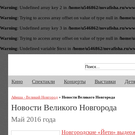
Warning
: Undefined array key 2 in
/home/u546862/novafisha.ru/www/ve
Warning
: Trying to access array offset on value of type null in
/home/u
Warning
: Undefined array key 3 in
/home/u546862/novafisha.ru/www/ve
Warning
: Trying to access array offset on value of type null in
/home/u
Warning
: Undefined variable $text in
/home/u546862/novafisha.ru/www/
Афиша Великого Новгорода. Кино, 
Кино
Спектакли
Концерты
Выставки
Дет
Афиша - Великий Новгород
»
Новости Великого Новгорода
Новости Великого Новгорода
Май 2016 года
Новгородские «Йети» выдерж