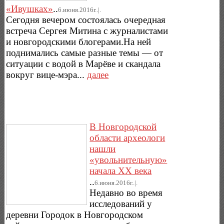
«Ивушках»
..
6.июня.2016г..|.
Сегодня вечером состоялась очередная
встреча Сергея Митина с журналистами
и новгородскими блогерами.На ней
поднимались самые разные темы — от
ситуации с водой в Марёве и скандала
вокруг вице-мэра...
далее
В Новгородской
области археологи
нашли
«увольнительную»
начала XX века
..
6.июня.2016г..|.
Недавно во время
исследований у
деревни Городок в Новгородском