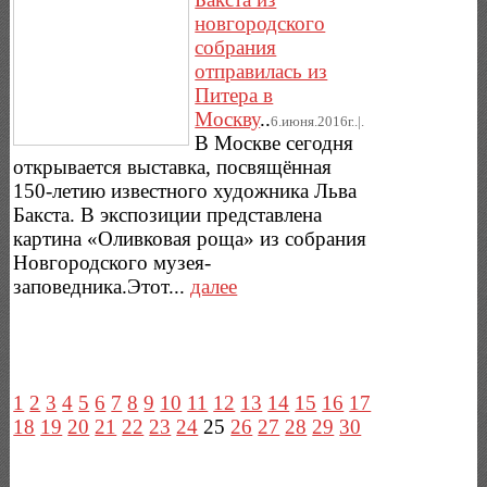
новгородского
собрания
отправилась из
Питера в
Москву
..
6.июня.2016г..|.
В Москве сегодня
открывается выставка, посвящённая
150-летию известного художника Льва
Бакста. В экспозиции представлена
картина «Оливковая роща» из собрания
Новгородского музея-
заповедника.Этот...
далее
1
2
3
4
5
6
7
8
9
10
11
12
13
14
15
16
17
18
19
20
21
22
23
24
25
26
27
28
29
30