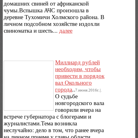
домашних свиней от африканской
чумы.Вспышка АЧС произошла в
деревне Тухомичи Холмского района. В
личном подсобном хозяйстве издохли
свиноматка и шесть...
далее
Миллиард рублей
необходим, чтобы
привести в порядок
вал Окольного
города
..
7.июня.2016г..|.
О судьбе
новгородского вала
говорили вчера на
встрече губернатора с блогерами и
журналистами.Тема возникла
неслучайно: дело в том, что ранее вчера
на личном приеме у главы области