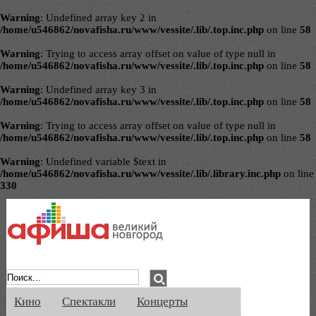
Warning
: Undefined array key 2 in
/home/u546862/novafisha.ru/www/vessite/.lib/.top.inc.php
on line
58
Warning
: Trying to access array offset on value of type null in
/home/u546862/novafisha.ru/www/vessite/.lib/.top.inc.php
on line
58
Warning
: Undefined array key 3 in
/home/u546862/novafisha.ru/www/vessite/.lib/.top.inc.php
on line
58
Warning
: Trying to access array offset on value of type null in
/home/u546862/novafisha.ru/www/vessite/.lib/.top.inc.php
on line
58
Warning
: Undefined variable $text in
/home/u546862/novafisha.ru/www/vessite/.lib/.library.inc.php
on line
330
Афиша Великого Новгорода. Кино, спе
Кино
Спектакли
Концерты