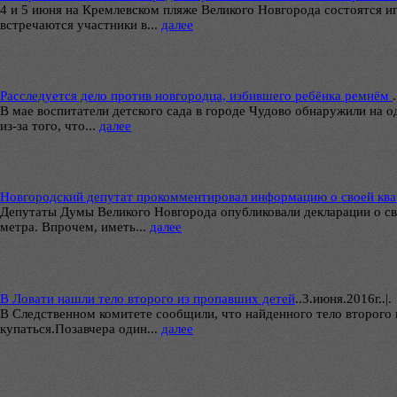
4 и 5 июня на Кремлевском пляже Великого Новгорода состоятся 
встречаются участники в...
далее
Расследуется дело против новгородца, избившего ребёнка ремнём
.
В мае воспитатели детского сада в городе Чудово обнаружили на о
из-за того, что...
далее
Новгородский депутат прокомментировал информацию о своей ква
Депутаты Думы Великого Новгорода опубликовали декларации о сво
метра. Впрочем, иметь...
далее
В Ловати нашли тело второго из пропавших детей
..
3.июня.2016г..|.
В Следственном комитете сообщили, что найденного тело второго и
купаться.Позавчера один...
далее