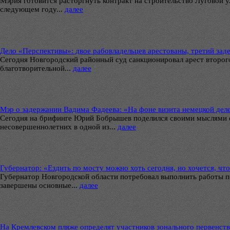
Мэрия готовится расторгнуть контракт на строительство Луговой 
следующем году...
далее
Дело «Перспективы»: двое рабовладельцев арестованы, третий зад
Сегодня Новгородский районный суд санкционировал арест второго
благотворительной...
далее
Мэр о задержании Вадима Фадеева: «На фоне визита немецкой деле
Сегодня на брифинге Юрий Бобрышев поделился своими мыслями о
несовершеннолетних в одной из...
далее
Губернатор: «Ездить по мосту можно хоть сегодня, но хочется, ч
Губернатор Новгородской области потребовал выполнить работы п
завершены основные...
далее
На Кремлевском пляже определят участников зонального первенст