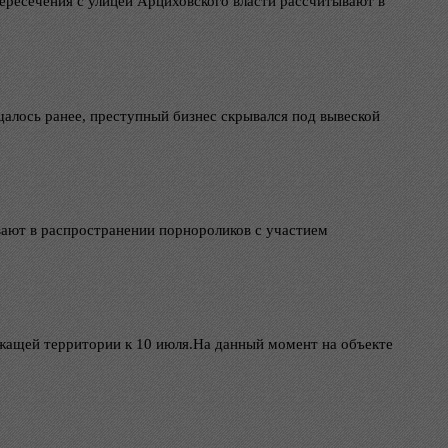
пересечения с улицей Арциховского власти рассчитывают в
щалось ранее, преступный бизнес скрывался под вывеской
ают в распространении порнороликов с участием
жащей территории к 10 июля.На данный момент на объекте