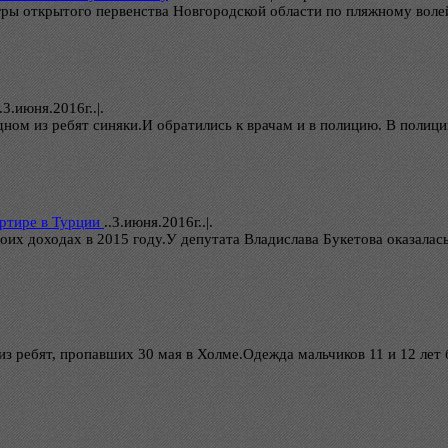
игры открытого первенства Новгородской области по пляжному вол
.
3.июня.2016г..|.
дном из ребят синяки.И обратились к врачам и в полицию. В полици
ртире в Турции
..
3.июня.2016г..|.
их доходах в 2015 году.У депутата Владислава Букетова оказалас
з ребят, пропавших 30 мая в Холме.Одежда мальчиков 11 и 12 лет 