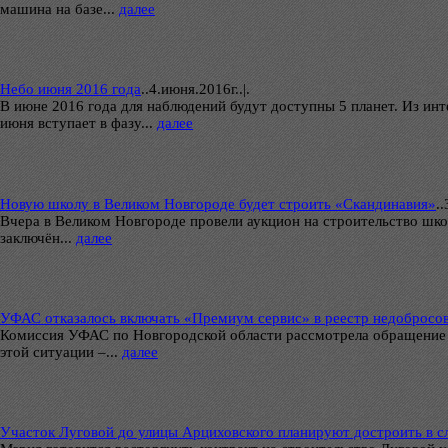
машина на базе...
далее
Небо июня 2016 года
..
4.июня.2016г..|.
В июне 2016 года для наблюдений будут доступны 5 планет. Из и
июня вступает в фазу...
далее
Новую школу в Великом Новгороде будет строить «Скандинавия»
..
Вчера в Великом Новгороде провели аукцион на строительство шк
заключён...
далее
УФАС отказалось включать «Премиум сервис» в реестр недоброс
Комиссия УФАС по Новгородской области рассмотрела обращение 
этой ситуации –...
далее
Участок Луговой до улицы Арциховского планируют достроить в 