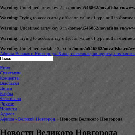
Warning
: Undefined array key 2 in
/home/u546862/novafisha.ru/www/ve
Warning
: Trying to access array offset on value of type null in
/home/u
Warning
: Undefined array key 3 in
/home/u546862/novafisha.ru/www/ve
Warning
: Trying to access array offset on value of type null in
/home/u
Warning
: Undefined variable $text in
/home/u546862/novafisha.ru/www/
Афиша Великого Новгорода. Кино, спектакли, концерты, ночная жиз
Кино
Спектакли
Концерты
Выставки
Детям
Клубы
Фестивали
Другое
Новости
Адреса
Афиша - Великий Новгород
»
Новости Великого Новгорода
Новости Великого Новгорода