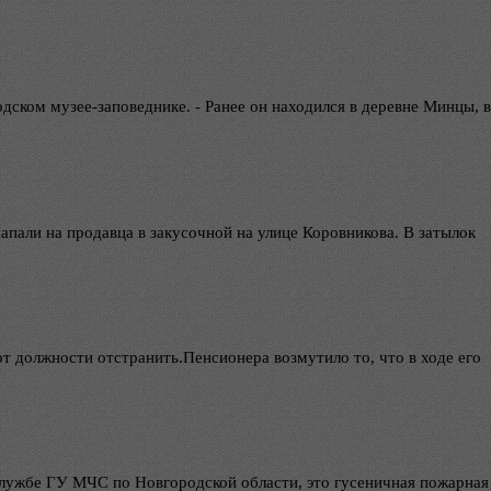
ском музее-заповеднике. - Ранее он находился в деревне Минцы, в
апали на продавца в закусочной на улице Коровникова. В затылок
от должности отстранить.Пенсионера возмутило то, что в ходе его
лужбе ГУ МЧС по Новгородской области, это гусеничная пожарная