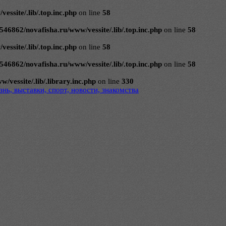
ssite/.lib/.top.inc.php
on line
58
546862/novafisha.ru/www/vessite/.lib/.top.inc.php
on line
58
ssite/.lib/.top.inc.php
on line
58
546862/novafisha.ru/www/vessite/.lib/.top.inc.php
on line
58
vessite/.lib/.library.inc.php
on line
330
нь, выставки, спорт, новости, знакомства