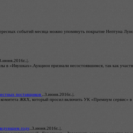
нтересных событий месяца можно упомянуть покрытие Нептуна Луно
3.июня.2016г..|.
олы в «Ивушках».Аукцион признали несостоявшимся, так как участ
овестных поставщиков
..
3.июня.2016г..|.
комитета ЖКХ, который просил включить УК «Премиум сервис» в 
следующем году
..
3.июня.2016г..|.