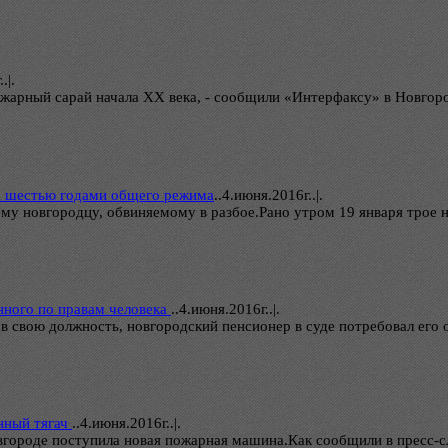
.|.
жарный сарай начала XX века, - сообщили «Интерфаксу» в Новгород
ва шестью годами общего режима
..
4.июня.2016г..|.
му новгородцу, обвиняемому в разбое.Рано утром 19 января трое н
нного по правам человека
..
4.июня.2016г..|.
в свою должность, новгородский пенсионер в суде потребовал его 
нный тягач
..
4.июня.2016г..|.
городе поступила новая пожарная машина.Как сообщили в пресс-с