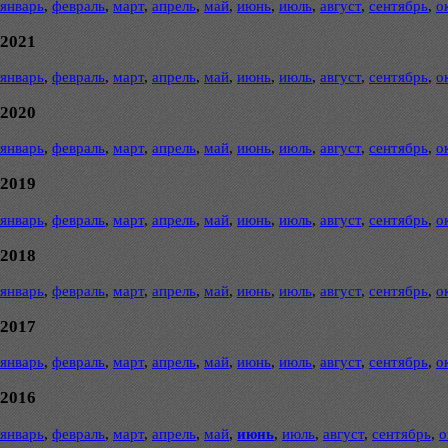
январь
,
февраль
,
март
,
апрель
,
май
,
июнь
,
июль
,
август
,
сентябрь
,
о
2021
январь
,
февраль
,
март
,
апрель
,
май
,
июнь
,
июль
,
август
,
сентябрь
,
о
2020
январь
,
февраль
,
март
,
апрель
,
май
,
июнь
,
июль
,
август
,
сентябрь
,
о
2019
январь
,
февраль
,
март
,
апрель
,
май
,
июнь
,
июль
,
август
,
сентябрь
,
о
2018
январь
,
февраль
,
март
,
апрель
,
май
,
июнь
,
июль
,
август
,
сентябрь
,
о
2017
январь
,
февраль
,
март
,
апрель
,
май
,
июнь
,
июль
,
август
,
сентябрь
,
о
2016
январь
,
февраль
,
март
,
апрель
,
май
,
июнь
,
июль
,
август
,
сентябрь
,
о