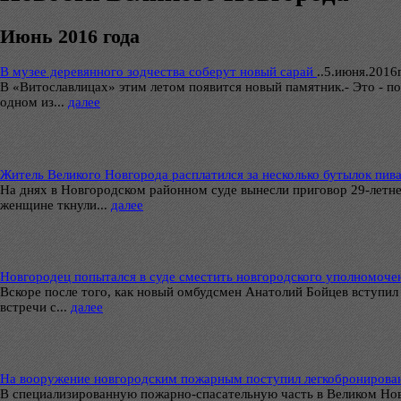
Июнь 2016 года
В музее деревянного зодчества соберут новый сарай
..
5.июня.2016г.
В «Витославлицах» этим летом появится новый памятник.- Это - по
одном из...
далее
Житель Великого Новгорода расплатился за несколько бутылок пи
На днях в Новгородском районном суде вынесли приговор 29-летне
женщине ткнули...
далее
Новгородец попытался в суде сместить новгородского уполномоче
Вскоре после того, как новый омбудсмен Анатолий Бойцев вступил 
встречи с...
далее
На вооружение новгородским пожарным поступил легкобронирова
В специализированную пожарно-спасательную часть в Великом Нов