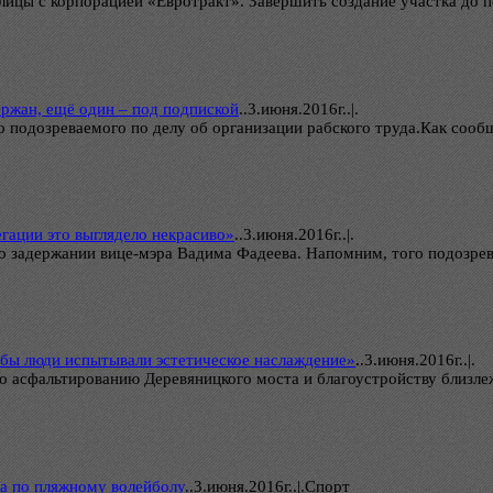
улицы с корпорацией «Евротракт». Завершить создание участка до 
ержан, ещё один – под подпиской
..
3.июня.2016г..|.
 подозреваемого по делу об организации рабского труда.Как сооб
гации это выглядело некрасиво»
..
3.июня.2016г..|.
 задержании вице-мэра Вадима Фадеева. Напомним, того подозрев
тобы люди испытывали эстетическое наслаждение»
..
3.июня.2016г..|.
о асфальтированию Деревяницкого моста и благоустройству близле
ва по пляжному волейболу
..
3.июня.2016г..|.Спорт