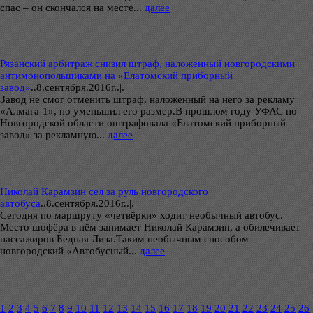
спас – он скончался на месте...
далее
Рязанский арбитраж снизил штраф, наложенный новгородскими
антимонопольщиками на «Елатомский приборный
завод»
..
8.сентября.2016г..|.
Завод не смог отменить штраф, наложенный на него за рекламу
«Алмага-1», но уменьшил его размер.В прошлом году УФАС по
Новгородской области оштрафовала «Елатомский приборный
завод» за рекламную...
далее
Николай Карамзин сел за руль новгородского
автобуса
..
8.сентября.2016г..|.
Сегодня по маршруту «четвёрки» ходит необычный автобус.
Место шофёра в нём занимает Николай Карамзин, а обилечивает
пассажиров Бедная Лиза.Таким необычным способом
новгородский «Автобусный...
далее
1
2
3
4
5
6
7
8
9
10
11
12
13
14
15
16
17
18
19
20
21
22
23
24
25
26