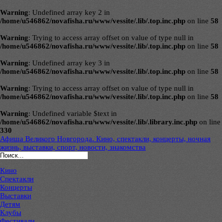
Warning
: Undefined array key 2 in
/home/u546862/novafisha.ru/www/vessite/.lib/.top.inc.php
on line
58
Warning
: Trying to access array offset on value of type null in
/home/u546862/novafisha.ru/www/vessite/.lib/.top.inc.php
on line
58
Warning
: Undefined array key 3 in
/home/u546862/novafisha.ru/www/vessite/.lib/.top.inc.php
on line
58
Warning
: Trying to access array offset on value of type null in
/home/u546862/novafisha.ru/www/vessite/.lib/.top.inc.php
on line
58
Warning
: Undefined variable $text in
/home/u546862/novafisha.ru/www/vessite/.lib/.library.inc.php
on line
330
Афиша Великого Новгорода. Кино, спектакли, концерты, ночная
жизнь, выставки, спорт, новости, знакомства
Кино
Спектакли
Концерты
Выставки
Детям
Клубы
Фестивали