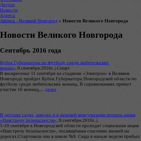
Другое
Новости
Адреса
Афиша - Великий Новгород
»
Новости Великого Новгорода
Новости Великого Новгорода
Сентябрь 2016 года
Кубок Губернатора по футболу среди любительских
команд
..
9.сентября.2016г..|.Спорт
В воскресенье 11 сентября на стадионе «Электрон» в Великом
Новгороде пройдет Кубок Губернатора Новгородской области по
футболу среди любительских команд. В соревнованиях примут
участие 16 команд,...
далее
В детских садах, школах и в женской консультации прошла акция
«Навстречу безопасности»
..
9.сентября.2016г..|.
5-10 сентября в Новгородской области проходит социальная акция
«Навстречу безопасности», посвящённая спасению жизней на
дорогах.Стартовала она в школе №9. Сюда в начале недели прибыл