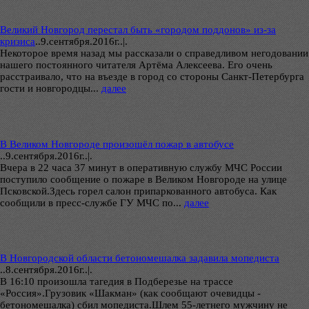
Великий Новгород перестал быть «городом поддонов» из-за
кризиса
..
9.сентября.2016г..|.
Некоторое время назад мы рассказали о справедливом негодовании
нашего постоянного читателя Артёма Алексеева. Его очень
расстраивало, что на въезде в город со стороны Санкт-Петербурга
гости и новгородцы...
далее
В Великом Новгороде произошёл пожар в автобусе
..
9.сентября.2016г..|.
Вчера в 22 часа 37 минут в оперативную службу МЧС России
поступило сообщение о пожаре в Великом Новгороде на улице
Псковской.Здесь горел салон припаркованного автобуса. Как
сообщили в пресс-службе ГУ МЧС по...
далее
В Новгородской области бетономешалка задавила мопедиста
..
8.сентября.2016г..|.
В 16:10 произошла тагедия в Подберезье на трассе
«Россия».Грузовик «Шакман» (как сообщают очевидцы -
бетономешалка) сбил мопедиста.Шлем 55-летнего мужчину не