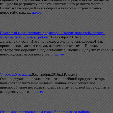
конкурс на разработку проекта капитального ремонта моста в
Великом Новгороде.Как сообщает «Агентство строительных
новостей», пакет...
далее
Почтовый ящик главного редактора «Ваших новостей» завален
фотографиями белых грибов
..
9.сентября.2016г..|.
Да, да, так и есть. И это не плохо, а очень, очень хорошо! Так
приятно знакомиться с вами, нашими читателями! Правда,
фотографий боровиков, подосиновиков, лисичек и других грибов из
новгородских лесов поступает...
далее
Vr box 2.0 отзывы
..
9.сентября.2016г..|.Реклама
Очки виртуальной реальности – это новейший продукт, который
появился сравнительно недавно. Данное технологическое
приспособление позволяет пользователям в полной мере ощутить
все преимущества...
далее
От пожара пострадал дом главы Боровичского района