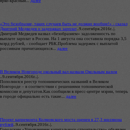
ярко-красный...
далее
«Это безобразие, таких случаев быть не должно вообще!» - сказал
Дмитрий Медведев о задержках зарплат
..
9.сентября.2016г..|.
Дмитрий Медведев назвал «безобразием» задолженность по
выплате зарплат в России. На 1 августа она составила порядка 3,5
млрд рублей, - сообщает РБК.Проблема задержек с выплатой
россиянам причитающихся...
далее
В Великом Новгороде окольный вал назвали Окольным валом
..
9.сентября.2016г..|.
Пополнился реестр топонимических названий в Великом
Новгороде – в соответствии с решениями топонимической
комиссии и депутатов.Как сообщили в пресс-центре мэрии, теперь
в городе официально есть такие...
далее
Проект капремонта Колмовского моста оценен в 27,3 миллиона
рублей
..
9.сентября.2016г..|.
Городским «Управлением капитального строительства» объявлен