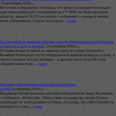
..
9.сентября.2016г..|.
Источник в Боровичах сообщил, что вчера на пожаре пострадал
дом главы района.По сообщению из ГУ МЧС по Новгородской
области, вчера в 16:23 поступило сообщение о пожаре в жилом
доме в Боровичах. Горело на втором...
далее
Гости одной из квартир в Белом городе обнаружили отрубленную
мужскую голову в ванной
..
9.сентября.2016г..|.
Сегодня ночью в одной из квартир дома по улице Озерной в
Великом Новгороде гости обнаружили в ванной мужскую голову, а
затем в разных местах жилища – и другие части тела.Об этом
«Вашим новостям»...
далее
Детским омбудсменом стала мать шестерых
детей
..
9.сентября.2016г..|.
Владимир Путин назначил детским омбудсменом Анну Кузнецову,
- сообщают «Известия». Ранее глава государства своим Указом
освободил от этой должности Павла Астахова. На сайте kremlin.ru
говорится о том,...
далее