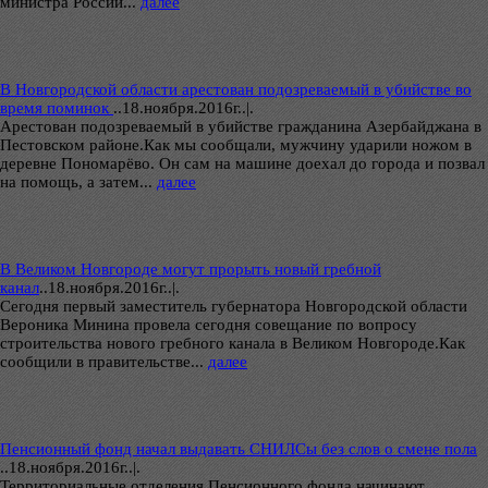
министра России...
далее
В Новгородской области арестован подозреваемый в убийстве во
время поминок
..
18.ноября.2016г..|.
Арестован подозреваемый в убийстве гражданина Азербайджана в
Пестовском районе.Как мы сообщали, мужчину ударили ножом в
деревне Пономарёво. Он сам на машине доехал до города и позвал
на помощь, а затем...
далее
В Великом Новгороде могут прорыть новый гребной
канал
..
18.ноября.2016г..|.
Сегодня первый заместитель губернатора Новгородской области
Вероника Минина провела сегодня совещание по вопросу
строительства нового гребного канала в Великом Новгороде.Как
сообщили в правительстве...
далее
Пенсионный фонд начал выдавать СНИЛСы без слов о смене пола
..
18.ноября.2016г..|.
Территориальные отделения Пенсионного фонда начинают