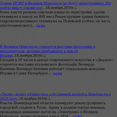
Здание НГМТ в Великом Новгороде не будут перестраивать. Но
новую школу планируют
..
18.ноября.2016г..|.
Ранее власти региона озвучили планы по перестройке здания
техникума в школу на 800 мест.Реконструкция здания бывшего
гидромелиоративного техникума на Псковской (сейчас он часть
агротехнического)...
далее
В Великом Новгороде откроется выставка фотографа и
интеллектуала, недавно прибывшего к нам из
Италии
..
18.ноября.2016г..|.
Сегодня в 18 часов в центре современного искусства в «Диалоге»
откроется выставка итальянского фотографа Леонардо
Бенчини.Леонардо Бенчини работает генеральным консулом
Италии в Санкт-Петербурге....
далее
«Тосно» может обзавестись собственной ареной в Ленобласти к
2018 году
..
18.ноября.2016г..|.
Власти Ленинградской области планируют реконструировать
городской стадион в Тосно. Арену в родном городе команда,
проводящая домашние матчи на «Электроне» в Великом
Новгороде, может получить уже в 2018...
далее