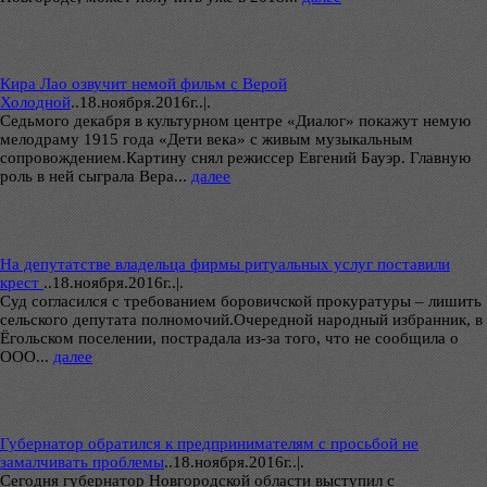
Кира Лао озвучит немой фильм с Верой
Холодной
..
18.ноября.2016г..|.
Седьмого декабря в культурном центре «Диалог» покажут немую
мелодраму 1915 года «Дети века» с живым музыкальным
сопровождением.Картину снял режиссер Евгений Бауэр. Главную
роль в ней сыграла Вера...
далее
На депутатстве владельца фирмы ритуальных услуг поставили
крест
..
18.ноября.2016г..|.
Суд согласился с требованием боровичской прокуратуры – лишить
сельского депутата полномочий.Очередной народный избранник, в
Ёгольском поселении, пострадала из-за того, что не сообщила о
ООО...
далее
Губернатор обратился к предпринимателям с просьбой не
замалчивать проблемы
..
18.ноября.2016г..|.
Сегодня губернатор Новгородской области выступил с