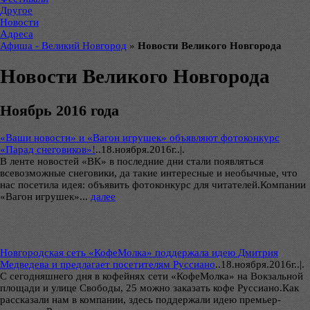
Другое
Новости
Адреса
Афиша - Великий Новгород
»
Новости Великого Новгорода
Новости Великого Новгорода
Ноябрь 2016 года
«Ваши новости» и «Вагон игрушек» объявляют фотоконкурс
«Парад снеговиков»!
..
18.ноября.2016г..|.
В ленте новостей «ВК» в последние дни стали появляться
всевозможные снеговики, да такие интересные и необычные, что
нас посетила идея: объявить фотоконкурс для читателей.Компании
«Вагон игрушек»...
далее
Новгородская сеть «КофеМолка» поддержала идею Дмитрия
Медведева и предлагает посетителям Руссиано
..
18.ноября.2016г..|.
С сегодняшнего дня в кофейнях сети «КофеМолка» на Вокзальной
площади и улице Свободы, 25 можно заказать кофе Руссиано.Как
рассказали нам в компании, здесь поддержали идею премьер-