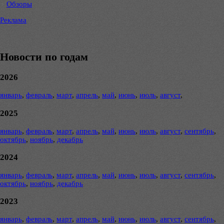
Обзоры
Реклама
Новости по годам
2026
январь
,
февраль
,
март
,
апрель
,
май
,
июнь
,
июль
,
август
,
2025
январь
,
февраль
,
март
,
апрель
,
май
,
июнь
,
июль
,
август
,
сентябрь
,
октябрь
,
ноябрь
,
декабрь
2024
январь
,
февраль
,
март
,
апрель
,
май
,
июнь
,
июль
,
август
,
сентябрь
,
октябрь
,
ноябрь
,
декабрь
2023
январь
,
февраль
,
март
,
апрель
,
май
,
июнь
,
июль
,
август
,
сентябрь
,