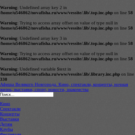
Warning
: Undefined array key 2 in
/home/u546862/novafisha.ru/www/vessite/.lib/.top.inc.php
on line
58
Warning
: Trying to access array offset on value of type null in
/home/u546862/novafisha.ru/www/vessite/.lib/.top.inc.php
on line
58
Warning
: Undefined array key 3 in
/home/u546862/novafisha.ru/www/vessite/.lib/.top.inc.php
on line
58
Warning
: Trying to access array offset on value of type null in
/home/u546862/novafisha.ru/www/vessite/.lib/.top.inc.php
on line
58
Warning
: Undefined variable $text in
/home/u546862/novafisha.ru/www/vessite/.lib/.library.inc.php
on line
330
Афиша Великого Новгорода. Кино, спектакли, концерты, ночная
жизнь, выставки, спорт, новости, знакомства
Кино
Спектакли
Концерты
Выставки
Детям
Клубы
Фестивали