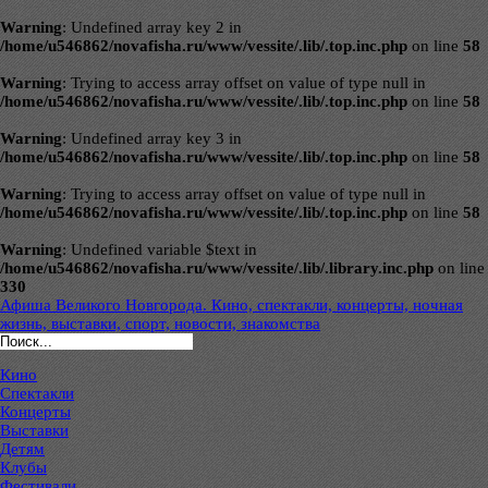
Warning
: Undefined array key 2 in
/home/u546862/novafisha.ru/www/vessite/.lib/.top.inc.php
on line
58
Warning
: Trying to access array offset on value of type null in
/home/u546862/novafisha.ru/www/vessite/.lib/.top.inc.php
on line
58
Warning
: Undefined array key 3 in
/home/u546862/novafisha.ru/www/vessite/.lib/.top.inc.php
on line
58
Warning
: Trying to access array offset on value of type null in
/home/u546862/novafisha.ru/www/vessite/.lib/.top.inc.php
on line
58
Warning
: Undefined variable $text in
/home/u546862/novafisha.ru/www/vessite/.lib/.library.inc.php
on line
330
Афиша Великого Новгорода. Кино, спектакли, концерты, ночная
жизнь, выставки, спорт, новости, знакомства
Кино
Спектакли
Концерты
Выставки
Детям
Клубы
Фестивали