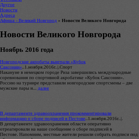
Другое
Новости
Адреса
Афиша - Великий Новгород
»
Новости Великого Новгорода
Новости Великого Новгорода
Ноябрь 2016 года
Новгородские акробаты выиграли «Кубок
Саксонии»
..
1.ноября.2016г..|.Спорт
Накануне в немецком городе Риза завершились международные
соревнования по спортивной акробатике «Кубок Саксонии».
Россию на турнире представили новгородские спортсмены – две
мужские пары и...
далее
В департаменте здравоохранения прокомментировали
информацию о сборе подписей в Пестове
..
1.ноября.2016г..|.
В департаменте здравоохранения области оперативно
отреагировали на наше сообщение о сборе подписей в
Пестове. Напомним, местные жители решили собрать подписи под