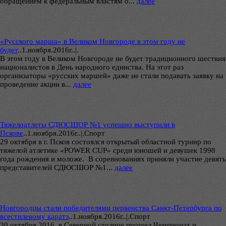
обращением к федеральным властям о...
далее
«Русского марша» в Великом Новгороде в этом году не
будет
..
1.ноября.2016г..|.
В этом году в Великом Новгороде не будет традиционного шествия
националистов в День народного единства. На этот раз
организаторы «русских маршей» даже не стали подавать заявку на
проведение акции в...
далее
Тяжелоатлеты СДЮСШОР №1 успешно выступили в
Пскове
..
1.ноября.2016г..|.Спорт
29 октября в г. Псков состоялся открытый областной турнир по
тяжелой атлетике «POWER CUP» среди юношей и девушек 1998
года рождения и моложе. В соревнованиях приняли участие девять
представителей СДЮСШОР №1...
далее
Новгородцы стали победителями первенства Санкт-Петербурга по
всестилевому каратэ
..
1.ноября.2016г..|.Спорт
30 октября 2016 в Северной столице прошел Чемпионат и