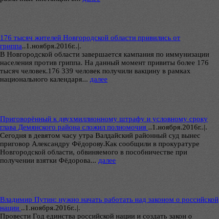
176 тысяч жителей Новгородской области привились от
гриппа
..
1.ноября.2016г..|.
В Новгородской области завершается кампания по иммунизации
населения против гриппа. На данный момент привиты более 176
тысяч человек.176 339 человек получили вакцину в рамках
национального календаря...
далее
Приговорённый к двухмиллионному штрафу и условному сроку
глава Демянского района сложил полномочия
..
1.ноября.2016г..|.
Сегодня в девятом часу утра Валдайский районный суд вынес
приговор Александру Фёдорову.Как сообщили в прокуратуре
Новгородской области, обвиняемого в пособничестве при
получении взятки Фёдорова...
далее
Владимир Путин: нужно начать работать над законом о российской
нации
..
1.ноября.2016г..|.
Провести Год единства российской нации и создать закон о