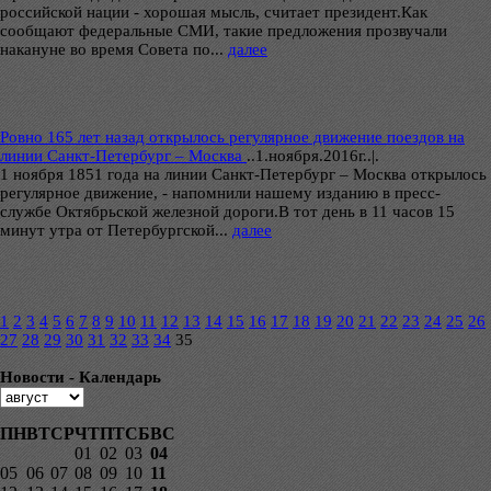
российской нации - хорошая мысль, считает президент.Как
сообщают федеральные СМИ, такие предложения прозвучали
накануне во время Совета по...
далее
Ровно 165 лет назад открылось регулярное движение поездов на
линии Санкт-Петербург – Москва
..
1.ноября.2016г..|.
1 ноября 1851 года на линии Санкт-Петербург – Москва открылось
регулярное движение, - напомнили нашему изданию в пресс-
службе Октябрьской железной дороги.В тот день в 11 часов 15
минут утра от Петербургской...
далее
1
2
3
4
5
6
7
8
9
10
11
12
13
14
15
16
17
18
19
20
21
22
23
24
25
26
27
28
29
30
31
32
33
34
35
Новости - Календарь
ПН
ВТ
СР
ЧТ
ПТ
СБ
ВС
01
02
03
04
05
06
07
08
09
10
11