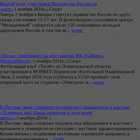
Валдай ждет участников Первенства России по
дартс
..
1.ноября.2016г..|.Спорт
Завтра 2 ноября в Валдае стартует первенство России по дартс
среди участников 15-17 лет. В физкультурно-спортивном центре
"Молодежный" соберутся около 150 сильнейших молодых
дартсменов России, в том числе...
далее
«Тосно» приглашает на игру против ФК «Сибирь»
(Новосибирск)
..
1.ноября.2016г..|.Спорт
Футбольный клуб «Тосно» из Ленинградской области,
участвующий в ФОНБЕТ-Первенстве Футбольной Национальной
Лиги, 5 ноября 2016 года (суббота) в 15:00 проведёт свой
очередной матч на стадионе «Электрон» в...
далее
В Пестове люди собирают подписи под обращением к властям:
«Услышьте нас! Наши родители и дети хотят
жить!»
..
1.ноября.2016г..|.
В Пестове люди собирают подписи под обращением к властям с
призывом о помощи из-за ситуации с местным здравоохранением.
Копии письма с подписями пестовчане планируют направить в
различные инстанции в...
далее