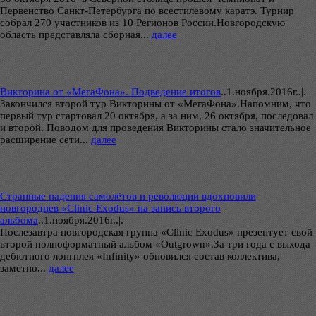
Первенство Санкт-Петербурга по всестилевому каратэ. Турнир
собрал 270 участников из 10 Регионов России.Новгородскую
область представляла сборная...
далее
Викторина от «МегаФона». Подведение итогов
..
1.ноября.2016г..|.
Закончился второй тур Викторины от «МегаФона».Напомним, что
первый тур стартовал 20 октября, а за ним, 26 октября, последовал
и второй. Поводом для проведения Викторины стало значительное
расширение сети...
далее
Странные падения самолётов и революции вдохновили
новгородцев «Clinic Exodus» на запись второго
альбома
..
1.ноября.2016г..|.
Послезавтра новгородская группа «Clinic Exodus» презентует свой
второй полноформатный альбом «Outgrown».За три года с выхода
дебютного лонгплея «Infinity» обновился состав коллектива,
заметно...
далее