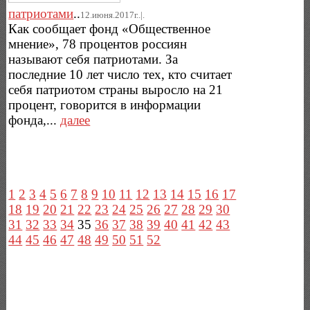
патриотами
..
12.июня.2017г..|.
Как сообщает фонд «Общественное
мнение», 78 процентов россиян
называют себя патриотами. За
последние 10 лет число тех, кто считает
себя патриотом страны выросло на 21
процент, говорится в информации
фонда,...
далее
1
2
3
4
5
6
7
8
9
10
11
12
13
14
15
16
17
18
19
20
21
22
23
24
25
26
27
28
29
30
31
32
33
34
35
36
37
38
39
40
41
42
43
44
45
46
47
48
49
50
51
52