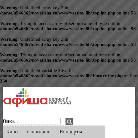
Warning
: Undefined array key 2 in
/home/u546862/novafisha.ru/www/vessite/.lib/.top.inc.php
on line
58
Warning
: Trying to access array offset on value of type null in
/home/u546862/novafisha.ru/www/vessite/.lib/.top.inc.php
on line
58
Warning
: Undefined array key 3 in
/home/u546862/novafisha.ru/www/vessite/.lib/.top.inc.php
on line
58
Warning
: Trying to access array offset on value of type null in
/home/u546862/novafisha.ru/www/vessite/.lib/.top.inc.php
on line
58
Warning
: Undefined variable $text in
/home/u546862/novafisha.ru/www/vessite/.lib/.library.inc.php
on line
330
Афиша Великого Новгорода. Кино, спе
Кино
Спектакли
Концерты