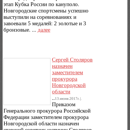
этап Кубка России по кануполо.
Новгородские спортсмены успешно
выступили на соревнованиях и
завоевали 5 медалей: 2 золотые и 3
бронзовые. ...
далее
Сергей Столяров
назначен
заместителем
прокурора
Новгородской
области
..
13.июня.2017г..|.
Приказом
Генерального прокурора Российской
Федерации заместителем прокурора
Новгородской области назначен
старший советник юстиции Столяров