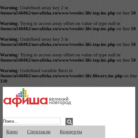
Warning
: Undefined array key 2 in
/home/u546862/novafisha.ru/www/vessite/.lib/.top.inc.php
on line
58
Warning
: Trying to access array offset on value of type null in
/home/u546862/novafisha.ru/www/vessite/.lib/.top.inc.php
on line
58
Warning
: Undefined array key 3 in
/home/u546862/novafisha.ru/www/vessite/.lib/.top.inc.php
on line
58
Warning
: Trying to access array offset on value of type null in
/home/u546862/novafisha.ru/www/vessite/.lib/.top.inc.php
on line
58
Warning
: Undefined variable $text in
/home/u546862/novafisha.ru/www/vessite/.lib/.library.inc.php
on line
330
Афиша Великого Новгорода. Кино, спе
Кино
Спектакли
Концерты