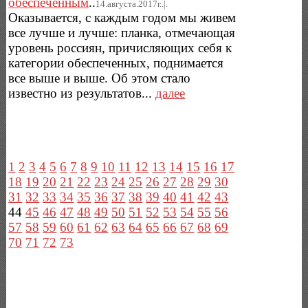
обеспеченным
..
14.августа.2017г..|.
Оказывается, с каждым годом мы живем
все лучше и лучше: планка, отмечающая
уровень россиян, причисляющих себя к
категории обеспеченных, поднимается
все выше и выше. Об этом стало
известно из результатов...
далее
1
2
3
4
5
6
7
8
9
10
11
12
13
14
15
16
17
18
19
20
21
22
23
24
25
26
27
28
29
30
31
32
33
34
35
36
37
38
39
40
41
42
43
44
45
46
47
48
49
50
51
52
53
54
55
56
57
58
59
60
61
62
63
64
65
66
67
68
69
70
71
72
73