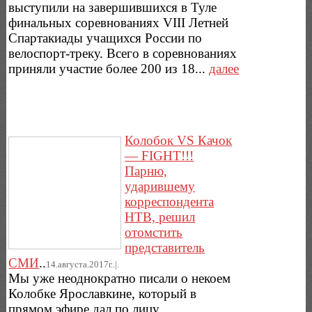
выступили на завершившихся в Туле
финальных соревнованиях VIII Летней
Спартакиады учащихся России по
велоспорт-треку. Всего в соревнованиях
приняли участие более 200 из 18...
далее
Колобок VS Качок
— FIGHT!!!
Парню,
ударившему
корреспондента
НТВ, решил
отомстить
представитель
СМИ
..
14.августа.2017г..|.
Мы уже неоднократно писали о некоем
Колобке Ярославкине, который в
прямом эфире дал по лицу