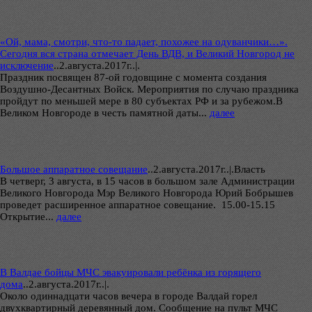
«Ой, мама, смотри, что-то падает, похожее на одуванчики…».
Сегодня вся страна отмечает День ВДВ, и Великий Новгород не
исключение
..
2.августа.2017г..|.
Праздник посвящен 87-ой годовщине с момента создания
Воздушно-Десантных Войск. Мероприятия по случаю праздника
пройдут по меньшей мере в 80 субъектах РФ и за рубежом.В
Великом Новгороде в честь памятной даты...
далее
Большое аппаратное совещание
..
2.августа.2017г..|.Власть
В четверг, 3 августа, в 15 часов в большом зале Администрации
Великого Новгорода Мэр Великого Новгорода Юрий Бобрышев
проведет расширенное аппаратное совещание. 15.00-15.15
Открытие...
далее
В Валдае бойцы МЧС эвакуировали ребёнка из горящего
дома
..
2.августа.2017г..|.
Около одиннадцати часов вечера в городе Валдай горел
двухквартирный деревянный дом. Сообщение на пульт МЧС