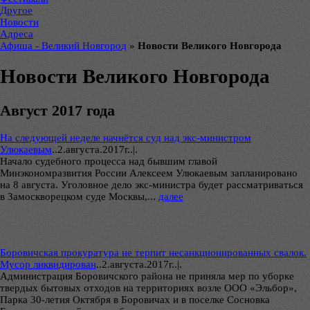
Другое
Новости
Адреса
Афиша - Великий Новгород
»
Новости Великого Новгорода
Новости Великого Новгорода
Август 2017 года
На следующей неделе начнётся суд над экс-министром
Улюкаевым
..
2.августа.2017г..|.
Начало судебного процесса над бывшим главой
Минэкономразвития России Алексеем Улюкаевым запланировано
на 8 августа. Уголовное дело экс-министра будет рассматриваться
в Замоскворецком суде Москвы,...
далее
Боровичская прокуратура не терпит несанкционированных свалок.
Мусор ликвидирован
..
2.августа.2017г..|.
Администрация Боровичского района не приняла мер по уборке
твердых бытовых отходов на территориях возле ООО «Эльбор»,
Парка 30-летия Октября в Боровичах и в поселке Сосновка