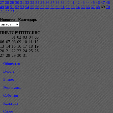
27
28
29
30
31
32
33
34
35
36
37
38
39
40
41
42
43
44
45
46
47
48
49
50
51
52
53
54
55
56
57
58
59
60
61
62
63
64
65
66
67
68
69
70
71
72
73
Новости - Календарь
ПН
ВТ
СР
ЧТ
ПТ
СБ
ВС
01
02
03
04
05
06
07
08
09
10
11
12
13
14
15
16
17
18
19
20
21
22
23
24
25
26
27
28
29
30
31
Общество
Власть
Бизнес
Экономика
События
Культура
Спорт