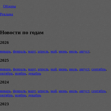
Обзоры
Реклама
Новости по годам
2026
январь
,
февраль
,
март
,
апрель
,
май
,
июнь
,
июль
,
август
,
2025
январь
,
февраль
,
март
,
апрель
,
май
,
июнь
,
июль
,
август
,
сентябрь
,
октябрь
,
ноябрь
,
декабрь
2024
январь
,
февраль
,
март
,
апрель
,
май
,
июнь
,
июль
,
август
,
сентябрь
,
октябрь
,
ноябрь
,
декабрь
2023