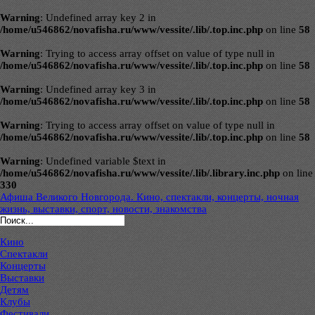
Warning
: Undefined array key 2 in
/home/u546862/novafisha.ru/www/vessite/.lib/.top.inc.php
on line
58
Warning
: Trying to access array offset on value of type null in
/home/u546862/novafisha.ru/www/vessite/.lib/.top.inc.php
on line
58
Warning
: Undefined array key 3 in
/home/u546862/novafisha.ru/www/vessite/.lib/.top.inc.php
on line
58
Warning
: Trying to access array offset on value of type null in
/home/u546862/novafisha.ru/www/vessite/.lib/.top.inc.php
on line
58
Warning
: Undefined variable $text in
/home/u546862/novafisha.ru/www/vessite/.lib/.library.inc.php
on line
330
Афиша Великого Новгорода. Кино, спектакли, концерты, ночная
жизнь, выставки, спорт, новости, знакомства
Кино
Спектакли
Концерты
Выставки
Детям
Клубы
Фестивали