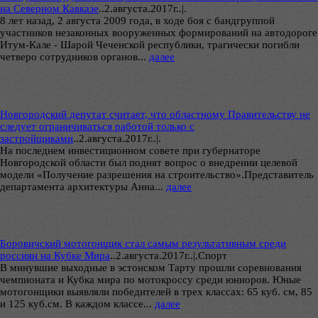
на Северном Кавказе
..
2.августа.2017г..|.
8 лет назад, 2 августа 2009 года, в ходе боя с бандгруппой
участников незаконных вооруженных формирований на автодороге
Итум-Кале - Шарой Чеченской республики, трагически погибли
четверо сотрудников органов...
далее
Новгородский депутат считает, что областному Правительству не
следует ограничиваться работой только с
застройщиками
..
2.августа.2017г..|.
На последнем инвестиционном совете при губернаторе
Новгородской области был поднят вопрос о внедрении целевой
модели «Получение разрешения на строительство».Представитель
департамента архитектуры Анна...
далее
Боровичский мотогонщик стал самым результативным среди
россиян на Кубке Мира
..
2.августа.2017г..|.Спорт
В минувшие выходные в эстонском Тарту прошли соревнования
чемпионата и Кубка мира по мотокроссу среди юниоров. Юные
мотогонщики выявляли победителей в трех классах: 65 куб. см, 85
и 125 куб.см. В каждом классе...
далее