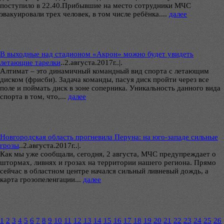
поступило в 22.40.Прибывшие на место сотрудники МЧС
эвакуировали трех человек, в том числе ребёнка....
далее
В выходные над стадионом «Акрон» можно будет увидеть
летающие тарелки
..
2.августа.2017г..|.
Алтимат – это динамичный командный вид спорта с летающим
диском (фрисби). Задача команды, пасуя диск пройти через все
поле и поймать диск в зоне соперника. Уникальность данного вида
спорта в том, что,...
далее
Новгородская область прогневила Перуна: на юго-западе сильные
грозы
..
2.августа.2017г..|.
Как мы уже сообщали, сегодня, 2 августа, МЧС предупреждает о
штормах, ливнях и грозах на территории нашего региона. Прямо
сейчас в областном центре начался сильный ливневый дождь, а
карта грозопеленгации...
далее
1
2
3
4
5
6
7
8
9
10
11
12
13
14
15
16
17
18
19
20
21
22
23
24
25
26