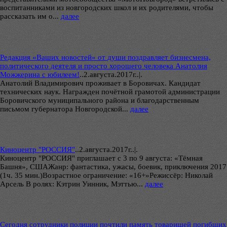
воспитанниками из новгородских школ и их родителями, чтобы
рассказать им о...
далее
Редакция «Ваших новостей» от души поздравляет бизнесмена,
политического деятеля и просто хорошего человека Анатолия
Можжерина с юбилеем!
..
2.августа.2017г..|.
Анатолий Владимирович проживает в Боровичах. Кандидат
технических наук. Награжден почётной грамотой администрации
Боровичского муниципального района и благодарственным
письмом губернатора Новгородской...
далее
Киноцентр "РОССИЯ"
..
2.августа.2017г..|.
Киноцентр "РОССИЯ" приглашает с 3 по 9 августа: «Тёмная
Башня», СШАЖанр: фантастика, ужасы, боевик, приключения 2017
(1ч. 35 мин.)Возрастное ограничение: «16+»Режиссёр: Николай
Арсель В ролях: Кэтрин Уинник, Мэттью...
далее
Сегодня сотрудники полиции почтили память товарищей погибших