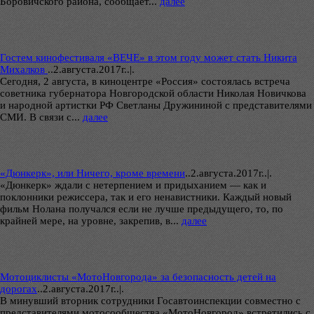
Боровичского района, сообщает...
далее
Гостем кинофестиваля «ВЕЧЕ» в этом году может стать Никита
Михалков
..
2.августа.2017г..|.
Сегодня, 2 августа, в киноцентре «Россия» состоялась встреча
советника губернатора Новгородской области Николая Новичкова
и народной артистки РФ Светланы Дружининой с представителями
СМИ. В связи с...
далее
«Дюнкерк», или Ничего, кроме времени
..
2.августа.2017г..|.
«Дюнкерк» ждали с нетерпением и придыханием — как и
поклонники режиссера, так и его ненавистники. Каждый новый
фильм Нолана получался если не лучше предыдущего, то, по
крайней мере, на уровне, закрепив, в...
далее
Мотоциклисты «МотоНовгорода» за безопасность детей на
дорогах
..
2.августа.2017г..|.
В минувший вторник сотрудники Госавтоинспекции совместно с
представителями мотосообщества «МотоНовгород» встретились с