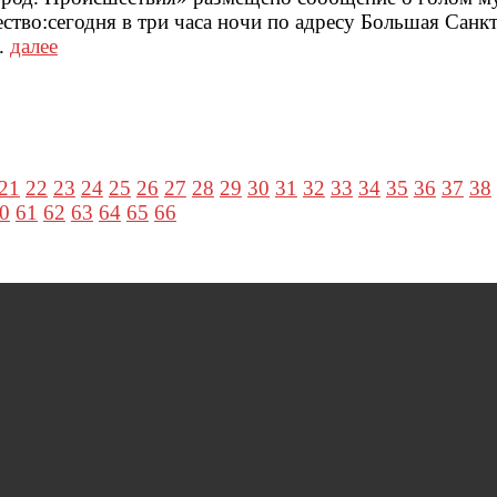
тво:сегодня в три часа ночи по адресу Большая Cанк
..
далее
21
22
23
24
25
26
27
28
29
30
31
32
33
34
35
36
37
38
0
61
62
63
64
65
66