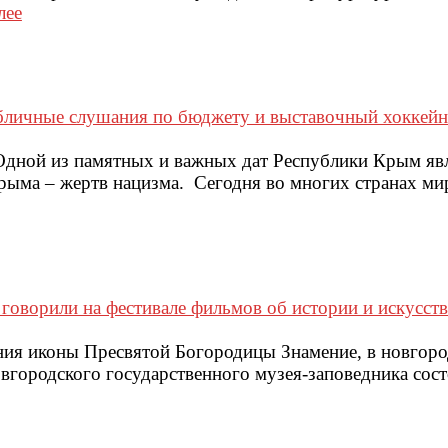
лее
Публичные слушания по бюджету и выставочный хоккей
Одной из памятных и важных дат Республики Крым яв
рыма – жертв нацизма. Сегодня во многих странах ми
говорили на фестивале фильмов об истории и искусст
ания иконы Пресвятой Богородицы Знамение, в новгор
вгородского государственного музея-заповедника сост