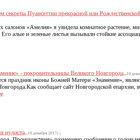
м секреты Пуансеттии прекрасной или Рождественско
х салонов «Амелия» я увидела комнатное растение, м
. Его алые и зеленые листья вызывали стойкие ассоциа
амение» - покровительницы Великого Новгорода
..
10.дека
ется праздник иконы Божией Матери «Знамение», явля
овгорода.Как сообщает сайт Новгородской епархии, вч
ее
и нудиста
..
10.декабря.2017г..|.
род. Происшествия» размещено сообщение о голом м