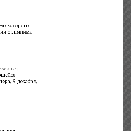
й
имо которого
ции с зимними
бря.2017г..|.
ющейся
ера, 9 декабря,
ужчине,