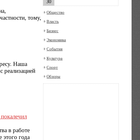
30
на,
Общество
астности, тому,
Власть
Бизнес
Экономика
События
Культура
ресу. Наша
Спорт
с реализацией
Обзоры
 покалечил
ва в работе
 этого года