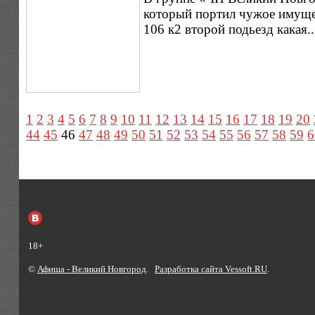
который портил чужое имущес
106 к2 второй подьезд какая.
1
2
3
4
5
6
7
8
9
10
11
12
13
14
15
16
17
18
19
20
44
45
46
47
48
49
50
51
52
53
54
55
56
57
58
59
6
18+
©
Афиша - Великий Новгород
.
Разработка сайта Vessoft.RU
.