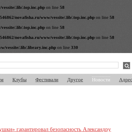
ssite/.lib/.top.inc.php
on line
58
546862/novafisha.ru/www/vessite/.lib/.top.inc.php
on line
58
ssite/.lib/.top.inc.php
on line
58
546862/novafisha.ru/www/vessite/.lib/.top.inc.php
on line
58
vessite/.lib/.library.inc.php
on line
330
спектакли, концерты, ночная жизнь, выставки, спорт, новости, знакомства
ям
Клубы
Фестивали
Другое
Новости
Адре
ушки» гарантировал безопасность Александру