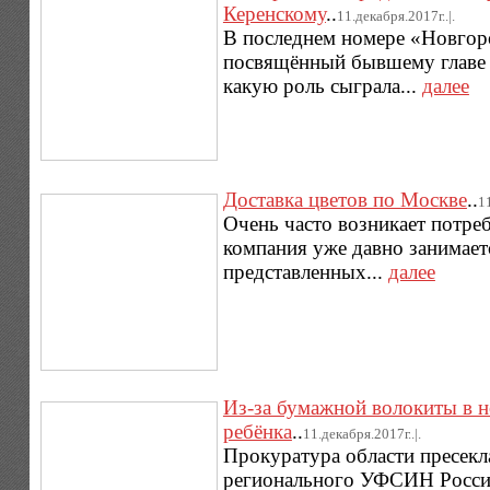
Керенскому
..
11.декабря.2017г..|.
В последнем номере «Новгор
посвящённый бывшему главе В
какую роль сыграла...
далее
Доставка цветов по Москве
..
1
Очень часто возникает потре
компания уже давно занимает
представленных...
далее
Из-за бумажной волокиты в 
ребёнка
..
11.декабря.2017г..|.
Прокуратура области пресекл
регионального УФСИН России.