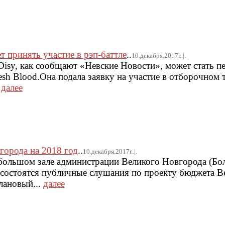
 принять участие в рэп-баттле
..
10.декабря.2017г..|.
isy, как сообщают «Невские Новости», может стать п
esh Blood.Она подала заявку на участие в отборочном 
.
далее
города на 2018 год
..
10.декабря.2017г..|.
 в большом зале администрации Великого Новгорода (Б
ж) состоятся публичные слушания по проекту бюджета В
лановый...
далее