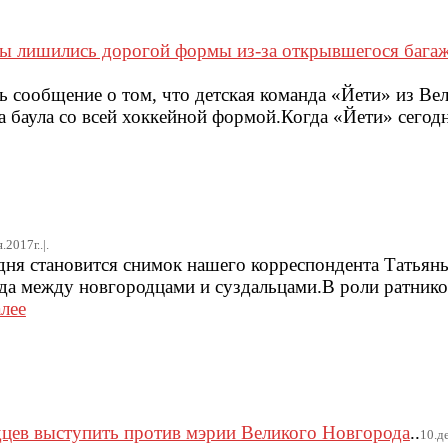
ы лишились дорогой формы из-за открывшегося бага
ь сообщение о том, что детская команда «Йети» из Ве
 баула со всей хоккейной формой.Когда «Йети» сегодн
.2017г..|.
 дня становится снимок нашего корреспондента Татьян
да между новгородцами и суздальцами.В роли ратник
алее
дцев выступить против мэрии Великого Новгорода
..
10.де