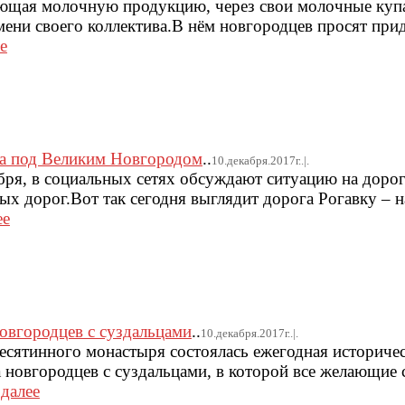
ющая молочную продукцию, через свои молочные куп
ени своего коллектива.В нём новгородцев просят прид
е
га под Великим Новгородом
..
10.декабря.2017г..|.
бря, в социальных сетях обсуждают ситуацию на дорог
х дорог.Вот так сегодня выглядит дорога Рогавку – н
ее
овгородцев с суздальцами
..
10.декабря.2017г..|.
Десятинного монастыря состоялась ежегодная историче
а новгородцев с суздальцами, в которой все желающие
.
далее