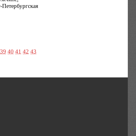
т-Петербургская
39
40
41
42
43