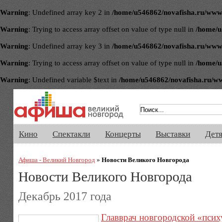
Warning
: Undefined array key 2 in
/home/u546862/novafisha.ru/www/ve
Warning
: Trying to access array offset on value of type null in
/home/u
Warning
: Undefined array key 3 in
/home/u546862/novafisha.ru/www/ve
Warning
: Trying to access array offset on value of type null in
/home/u
Warning
: Undefined variable $text in
/home/u546862/novafisha.ru/www/
Афиша Великого Новгорода. Кино, 
Кино
Спектакли
Концерты
Выставки
Дет
Афиша - Великий Новгород
»
Новости Великого Новгорода
Новости Великого Новгорода
Декабрь 2017 года
Главврач новгородской «псих