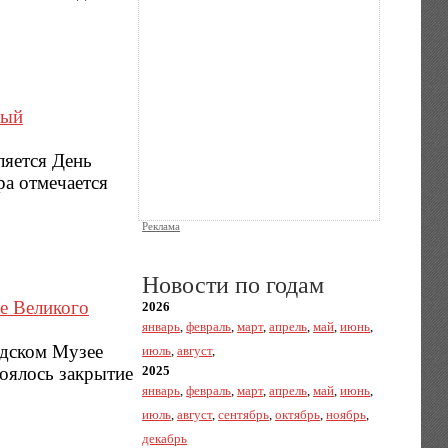
ный
ляется День
ра отмечается
Реклама
Новости по годам
ве Великого
2026
январь
,
февраль
,
март
,
апрель
,
май
,
июнь
,
одском Музее
июль
,
август
,
оялось закрытие
2025
январь
,
февраль
,
март
,
апрель
,
май
,
июнь
,
июль
,
август
,
сентябрь
,
октябрь
,
ноябрь
,
декабрь