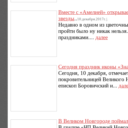
Вместе с «Амелией» открывае
звезды
..
10.декабря.2017г..|.
Недавно в одном из цветочны
пройти было ну никак нельзя
праздниками....
далее
Сегодня праздник иконы «Зн
Сегодня, 10 декабря, отмеча
покровительницей Великого Н
епископ Боровичский и...
дал
В Великом Новгороде поймал
В группе «ЧП Великий Новго