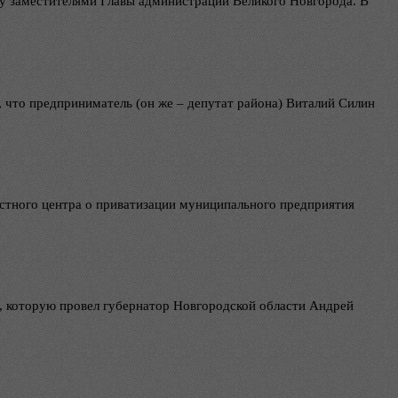
 заместителями Главы администрации Великого Новгорода. В
, что предприниматель (он же – депутат района) Виталий Силин
астного центра о приватизации муниципального предприятия
, которую провел губернатор Новгородской области Андрей