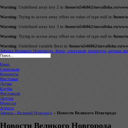
Warning
: Undefined array key 2 in
/home/u546862/novafisha.ru/www/ve
Warning
: Trying to access array offset on value of type null in
/home/u
Warning
: Undefined array key 3 in
/home/u546862/novafisha.ru/www/ve
Warning
: Trying to access array offset on value of type null in
/home/u
Warning
: Undefined variable $text in
/home/u546862/novafisha.ru/www/
Афиша Великого Новгорода. Кино, спектакли, концерты, ночная жиз
Кино
Спектакли
Концерты
Выставки
Детям
Клубы
Фестивали
Другое
Новости
Адреса
Афиша - Великий Новгород
»
Новости Великого Новгорода
Новости Великого Новгорода