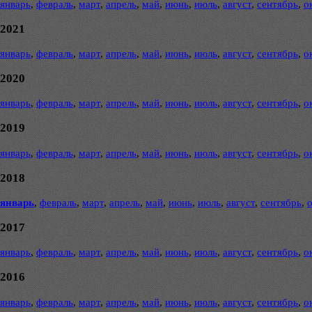
январь
,
февраль
,
март
,
апрель
,
май
,
июнь
,
июль
,
август
,
сентябрь
,
о
2021
январь
,
февраль
,
март
,
апрель
,
май
,
июнь
,
июль
,
август
,
сентябрь
,
о
2020
январь
,
февраль
,
март
,
апрель
,
май
,
июнь
,
июль
,
август
,
сентябрь
,
о
2019
январь
,
февраль
,
март
,
апрель
,
май
,
июнь
,
июль
,
август
,
сентябрь
,
о
2018
январь
,
февраль
,
март
,
апрель
,
май
,
июнь
,
июль
,
август
,
сентябрь
,
2017
январь
,
февраль
,
март
,
апрель
,
май
,
июнь
,
июль
,
август
,
сентябрь
,
о
2016
январь
,
февраль
,
март
,
апрель
,
май
,
июнь
,
июль
,
август
,
сентябрь
,
о