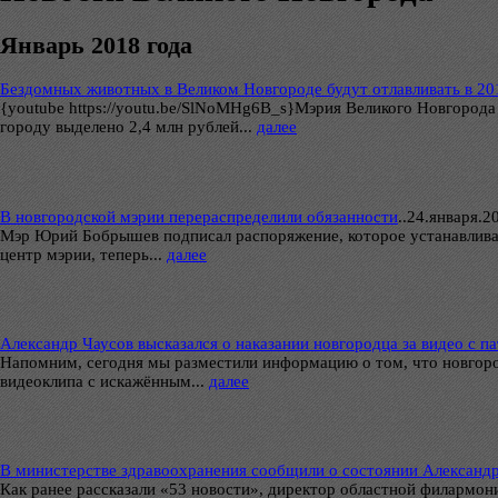
Январь 2018 года
Бездомных животных в Великом Новгороде будут отлавливать в 20
{youtube https://youtu.be/SlNoMHg6B_s}Мэрия Великого Новгорода
городу выделено 2,4 млн рублей...
далее
В новгородской мэрии перераспределили обязанности
..
24.января.201
Мэр Юрий Бобрышев подписал распоряжение, которое устанавлива
центр мэрии, теперь...
далее
Александр Чаусов высказался о наказании новгородца за видео с 
Напомним, сегодня мы разместили информацию о том, что новгоро
видеоклипа с искажённым...
далее
В министерстве здравоохранения сообщили о состоянии Александ
Как ранее рассказали «53 новости», директор областной филармон