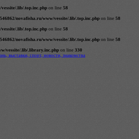
ssite/.lib/.top.inc.php
on line
58
546862/novafisha.ru/www/vessite/.lib/.top.inc.php
on line
58
ssite/.lib/.top.inc.php
on line
58
546862/novafisha.ru/www/vessite/.lib/.top.inc.php
on line
58
vessite/.lib/.library.inc.php
on line
330
нь, выставки, спорт, новости, знакомства