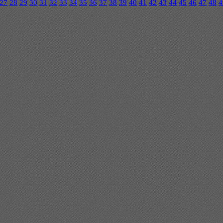
27
28
29
30
31
32
33
34
35
36
37
38
39
40
41
42
43
44
45
46
47
48
4