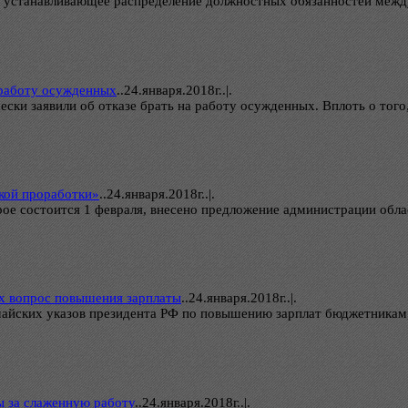
устанавливающее распределение должностных обязанностей между
 работу осужденных
..
24.января.2018г..|.
ски заявили об отказе брать на работу осужденных. Вплоть о того
окой проработки»
..
24.января.2018г..|.
рое состоится 1 февраля, внесено предложение администрации обл
ах вопрос повышения зарплаты
..
24.января.2018г..|.
майских указов президента РФ по повышению зарплат бюджетникам
ы за слаженную работу
..
24.января.2018г..|.