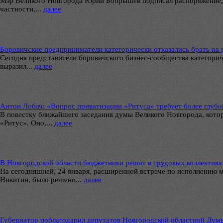
Мэр Великого Новгорода Юрий Бобрышев подписал распоряжение, 
частности,...
далее
Боровичские предприниматели категорически отказались брать на
Сегодня представители боровичского бизнес-сообщества категориче
выразил...
далее
Антон Лобач: «Вопрос приватизации «Ритуса» требует более глуб
В повестку ближайшего заседания думы Великого Новгорода, кото
«Ритус». Оно,...
далее
В Новгородской области бюджетники решат в трудовых коллектив
На сегодняшней, 24 января, расширенной встрече по исполнению 
Никитин, было решено...
далее
Губернатор поблагодарил депутатов Новгородской областной Дум