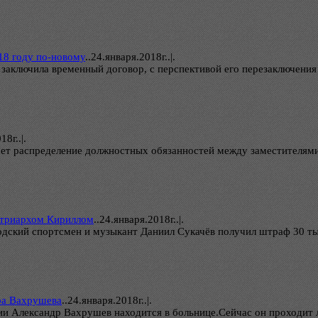
18 году по-новому
..
24.января.2018г..|.
 заключила временный договор, с перспективой его перезаключения
8г..|.
ет распределение должностных обязанностей между заместителями
патриархом Кириллом
..
24.января.2018г..|.
дский спортсмен и музыкант Даниил Сукачёв получил штраф 30 тыс
ра Вахрушева
..
24.января.2018г..|.
ии Александр Вахрушев находится в больнице.Сейчас он проходит 