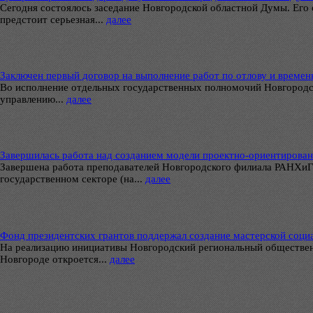
Сегодня состоялось заседание Новгородской областной Думы. Его
предстоит серьезная...
далее
Заключен первый договор на выполнение работ по отлову и врем
Во исполнение отдельных государственных полномочий Новгородск
управлению...
далее
Завершилась работа над созданием модели проектно-ориентирован
Завершена работа преподавателей Новгородского филиала РАНХиГС
государственном секторе (на...
далее
Фонд президентских грантов поддержал создание мастерской соци
На реализацию инициативы Новгородский региональный обществен
Новгороде откроется...
далее