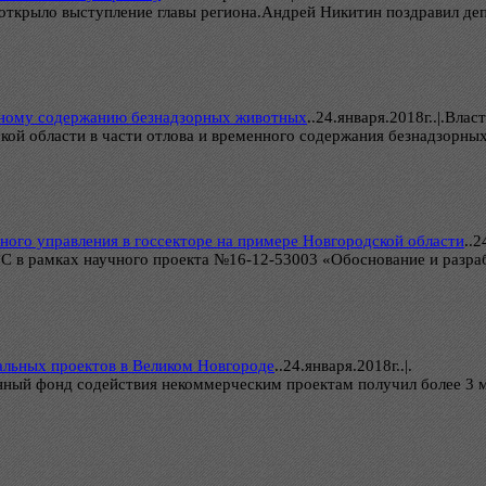
 открыло выступление главы региона.Андрей Никитин поздравил де
енному содержанию безнадзорных животных
..
24.января.2018г..|.Влас
ой области в части отлова и временного содержания безнадзорны
ного управления в госсекторе на примере Новгородской области
..
2
 в рамках научного проекта №16-12-53003 «Обоснование и разраб
альных проектов в Великом Новгороде
..
24.января.2018г..|.
ный фонд содействия некоммерческим проектам получил более 3 м