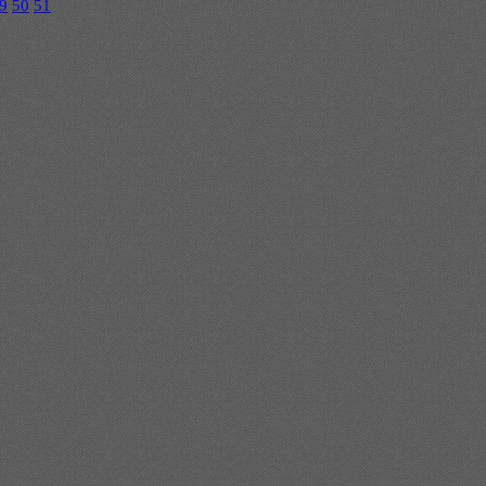
9
50
51