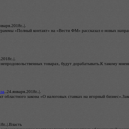
нваря.2018г..|.
граммы «Полный контакт» на «Вести ФМ» рассказал о новых направ
2018г..|.
и непродовольственных товарах, будут дорабатывать.К такому мне
аза
..
24.января.2018г..|.
т областного закона «О налоговых ставках на игорный бизнес».Зак
8г..|.Власть