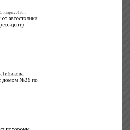
.января.2018г..|.
 от автостоянки
ресс-центр
а-Либикова
 с домом №26 по
дут похороны