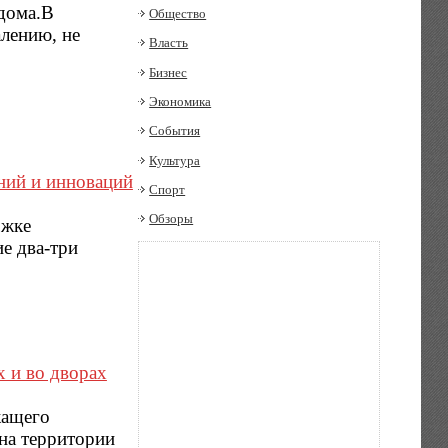
дома.В
Общество
лению, не
Власть
Бизнес
Экономика
События
Культура
ний и инноваций
Спорт
Обзоры
ржке
е два-три
х и во дворах
жащего
на территории