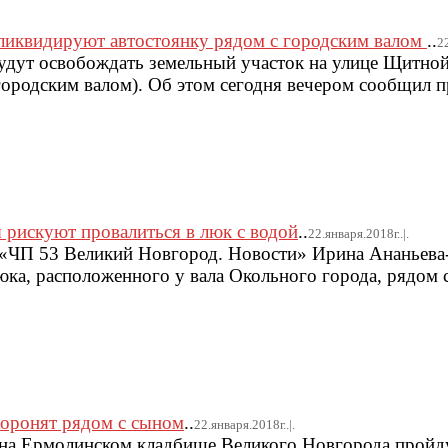
 ликвидируют автостоянку рядом с городским валом
..
22
 будут освобождать земельный участок на улице Щитной
городским валом). Об этом сегодня вечером сообщил п
ы рискуют провалиться в люк с водой
..
22.января.2018г..|.
е «ЧП 53 Великий Новгород. Новости» Ирина Ананьев
юка, расположенного у вала Окольного города, рядом
оронят рядом с сыном
..
22.января.2018г..|.
ов на Ермолинском кладбище Великого Новгорода прой