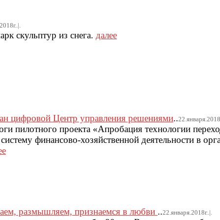
018г..|.
арк скульптур из снега.
далее
дан цифровой Центр управления решениями
..
22.января.2018г.
оги пилотного проекта «Апробация технологии перехо
истему финансово-хозяйственной деятельности в орг
ее
аем, размышляем, признаемся в любви
..
22.января.2018г..|.