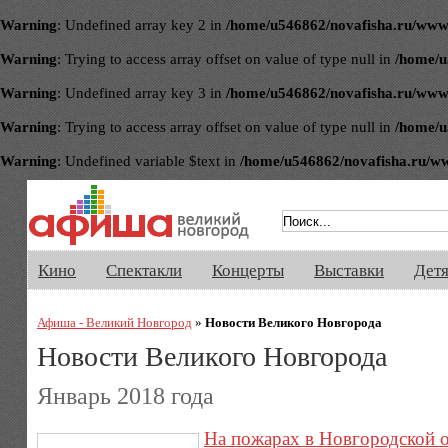
Warning
: Undefined array key 2 in
/home/u546862/novafisha.ru/www/ve
Warning
: Trying to access array offset on value of type null in
/home/u
Warning
: Undefined array key 3 in
/home/u546862/novafisha.ru/www/ve
Warning
: Trying to access array offset on value of type null in
/home/u
Warning
: Undefined variable $text in
/home/u546862/novafisha.ru/www/
Афиша Великого Новгорода. Кино, 
Кино
Спектакли
Концерты
Выставки
Дет
Афиша - Великий Новгород
»
Новости Великого Новгорода
Новости Великого Новгорода
Январь 2018 года
На пожарах в Новгородской о