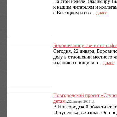
На этой неделе Владимиру Вы
к нашим читателям и коллега
с Высоцким и его...
далее
Боровичанину светит штраф в
Сегодня, 22 января, Борович
делу в отношении местного ж
изданию сообщили в...
далее
Новгородский проект «Ступе
детям
..
22.января.2018г..|.
В Новгородской области стар
«Ступенька в жизнь». Он пре