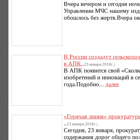
Вчера вечером и сегодня ноч
Управлении МЧС нашему изда
обошлось без жертв.Вчера ок
В России создадут сельскохо
в АПК
..
23.января.2018г..|.
В АПК появится свой «Сколко
изобретений и инноваций в с
года.Подобно...
далее
«Горячая линия» прокуратуры
..
23.января.2018г..|.
Сегодня, 23 января, прокур
содержания дорог общего по