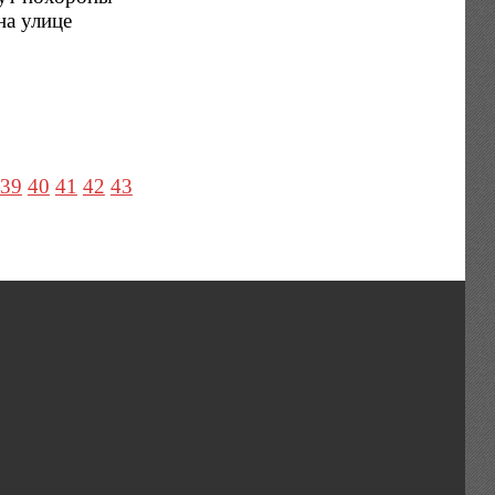
на улице
39
40
41
42
43