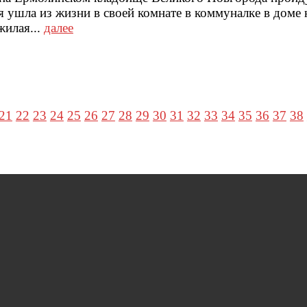
 ушла из жизни в своей комнате в коммуналке в доме 
жилая...
далее
21
22
23
24
25
26
27
28
29
30
31
32
33
34
35
36
37
38