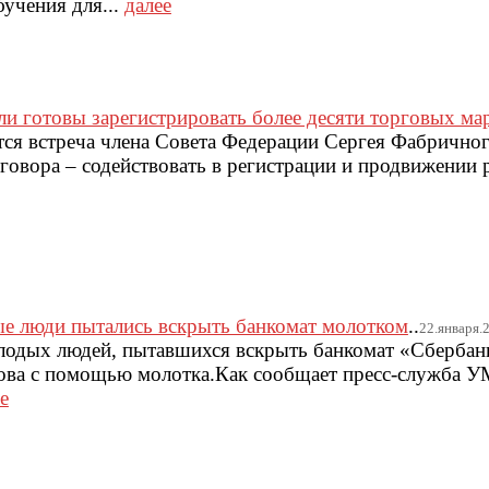
учения для...
далее
и готовы зарегистрировать более десяти торговых ма
ится встреча члена Совета Федерации Сергея Фабрично
говора – содействовать в регистрации и продвижении 
е люди пытались вскрыть банкомат молотком
..
22.января.20
лодых людей, пытавшихся вскрыть банкомат «Сбербан
ова с помощью молотка.Как сообщает пресс-служба 
е