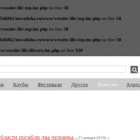
ssite/.lib/.top.inc.php
on line
58
546862/novafisha.ru/www/vessite/.lib/.top.inc.php
on line
58
ssite/.lib/.top.inc.php
on line
58
546862/novafisha.ru/www/vessite/.lib/.top.inc.php
on line
58
vessite/.lib/.library.inc.php
on line
330
спектакли, концерты, ночная жизнь, выставки, спорт, новости, знакомства
ям
Клубы
Фестивали
Другое
Новости
Адре
бласти погибли два человека
..
23.января.2018г..|.