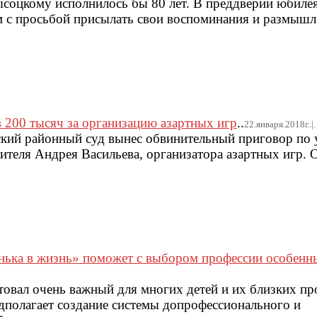
соцкому исполнилось бы 80 лет. В преддверии юбиле
м с просьбой присылать свои воспоминания и размышл
 200 тысяч за организацию азартных игр
..
22.января.2018г..|.
ский районный суд вынес обвинительный приговор по
ителя Андрея Васильева, организатора азартных игр.
нька в жизнь» поможет с выбором профессии особен
товал очень важный для многих детей и их близких про
дполагает создание системы допрофессионального и