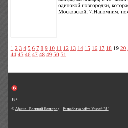
одинокой новгородки, которая
Московской, 7.Напомним, по
1
2
3
4
5
6
7
8
9
10
11
12
13
14
15
16
17
18
19
20
44
45
46
47
48
49
50
51
18+
©
Афиша - Великий Новгород
.
Разработка сайта Vessoft.RU
.