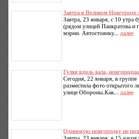
Завтра в Великом Новгороде
Завтра, 23 января, с 10 утра
(рядом улицей Панкратова и 
мэрии. Автостоянку...
далее
Гуляя вдоль вала, новгородц
Сегодня, 22 января, в групп
разместила фото открытого л
улице Обороны.Как...
далее
Одинокую новгородку не пох
Завтра, 23 января, в 15 час