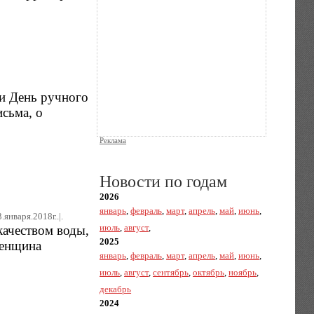
ли День ручного
сьма, о
Реклама
Новости по годам
2026
январь
,
февраль
,
март
,
апрель
,
май
,
июнь
,
.января.2018г..|.
июль
,
август
,
качеством воды,
2025
Женщина
январь
,
февраль
,
март
,
апрель
,
май
,
июнь
,
июль
,
август
,
сентябрь
,
октябрь
,
ноябрь
,
декабрь
2024