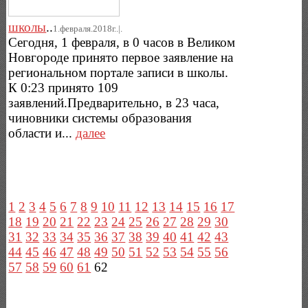
школы
..
1.февраля.2018г..|.
Сегодня, 1 февраля, в 0 часов в Великом
Новгороде принято первое заявление на
региональном портале записи в школы.
К 0:23 принято 109
заявлений.Предварительно, в 23 часа,
чиновники системы образования
области и...
далее
1
2
3
4
5
6
7
8
9
10
11
12
13
14
15
16
17
18
19
20
21
22
23
24
25
26
27
28
29
30
31
32
33
34
35
36
37
38
39
40
41
42
43
44
45
46
47
48
49
50
51
52
53
54
55
56
57
58
59
60
61
62