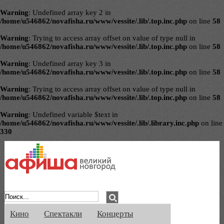
Warning
: Undefined array key 2 in
/home/u546862/novafisha.ru/www/vessite/.lib/.top.inc.php
on line
58
Warning
: Trying to access array offset on value of type null in
/home/u546862/novafisha.ru/www/vessite/.lib/.top.inc.php
on line
58
Warning
: Undefined array key 3 in
/home/u546862/novafisha.ru/www/vessite/.lib/.top.inc.php
on line
58
Warning
: Trying to access array offset on value of type null in
/home/u546862/novafisha.ru/www/vessite/.lib/.top.inc.php
on line
58
Warning
: Undefined variable $text in
/home/u546862/novafisha.ru/www/vessite/.lib/.library.inc.php
on line
330
Афиша Великого Новгорода. Кино, спе
Кино
Спектакли
Концерты