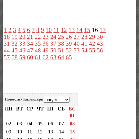
1
2
3
4
5
6
7
8
9
10
11
12
13
14
15
16
17
18
19
20
21
22
23
24
25
26
27
28
29
30
31
32
33
34
35
36
37
38
39
40
41
42
43
44
45
46
47
48
49
50
51
52
53
54
55
56
57
58
59
60
61
62
63
64
65
Новости - Календарь
ПН
ВТ
СР
ЧТ
ПТ
СБ
ВС
01
02
03
04
05
06
07
08
09
10
11
12
13
14
15