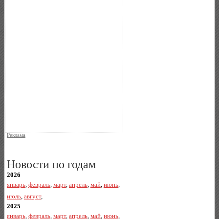
Реклама
Новости по годам
2026
январь
,
февраль
,
март
,
апрель
,
май
,
июнь
,
июль
,
август
,
2025
январь
,
февраль
,
март
,
апрель
,
май
,
июнь
,