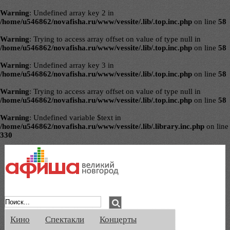
Warning
: Undefined array key 2 in
/home/u546862/novafisha.ru/www/vessite/.lib/.top.inc.php
on line
58
Warning
: Trying to access array offset on value of type null in
/home/u546862/novafisha.ru/www/vessite/.lib/.top.inc.php
on line
58
Warning
: Undefined array key 3 in
/home/u546862/novafisha.ru/www/vessite/.lib/.top.inc.php
on line
58
Warning
: Trying to access array offset on value of type null in
/home/u546862/novafisha.ru/www/vessite/.lib/.top.inc.php
on line
58
Warning
: Undefined variable $text in
/home/u546862/novafisha.ru/www/vessite/.lib/.library.inc.php
on line
330
Афиша Великого Новгорода. Кино, спе
Кино
Спектакли
Концерты