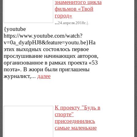
знаменитого цикла
фильмов «Твой
город»
..
24.апреля.2018г..|.
{youtube
https://www.youtube.com/watch?
v=0a_dyafpHJ8&feature=youtu.be}На
этих выходных состоялось первое
прослушивание начинающих авторов,
организованное в рамках проекта «53
поэта». В жюри были приглашены
журналист,...
далее
К проекту "Будь в
спорте"
присоединились
самые маленькие