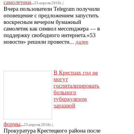
самолетики
..
23.апреля.2018г..|.
Вчера пользователи Telegram получили
оповещение с предложением запустить
воскресным вечером бумажный
самолетик как символ мессенджера — в
поддержку свободного интернета.«53
новости» решили провести...
далее
В Крестцах год не
могут
госпитализировать
больного
туберкулезом
заразной
формы
..
23.апреля.2018г..|.
Прокуратура Крестецкого района после