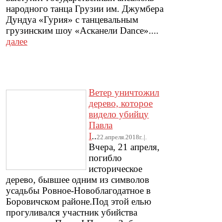
народного танца Грузии им. Джумбера
Дундуа «Гурия» с танцевальным
грузинским шоу «Асканели Dance»....
далее
Ветер уничтожил
дерево, которое
видело убийцу
Павла
I
..
22.апреля.2018г..|.
Вчера, 21 апреля,
погибло
историческое
дерево, бывшее одним из символов
усадьбы Ровное-Новоблагодатное в
Боровичском районе.Под этой елью
прогуливался участник убийства