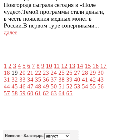
Новгорода сыграла сегодня в «Поле
чудес».Темой программы стали деньги,
в честь появления медных монет в
России.В первом туре соперниками...
далее
1
2
3
4
5
6
7
8
9
10
11
12
13
14
15
16
17
18
19
20
21
22
23
24
25
26
27
28
29
30
31
32
33
34
35
36
37
38
39
40
41
42
43
44
45
46
47
48
49
50
51
52
53
54
55
56
57
58
59
60
61
62
63
64
65
Новости - Календарь