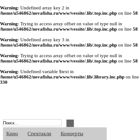
Warning
: Undefined array key 2 in
/home/u546862/novafisha.ru/www/vessite/.lib/.top.inc.php
on line
58
Warning
: Trying to access array offset on value of type null in
/home/u546862/novafisha.ru/www/vessite/.lib/.top.inc.php
on line
58
Warning
: Undefined array key 3 in
/home/u546862/novafisha.ru/www/vessite/.lib/.top.inc.php
on line
58
Warning
: Trying to access array offset on value of type null in
/home/u546862/novafisha.ru/www/vessite/.lib/.top.inc.php
on line
58
Warning
: Undefined variable $text in
/home/u546862/novafisha.ru/www/vessite/.lib/.library.inc.php
on line
330
Афиша Великого Новгорода. Кино, спе
Кино
Спектакли
Концерты