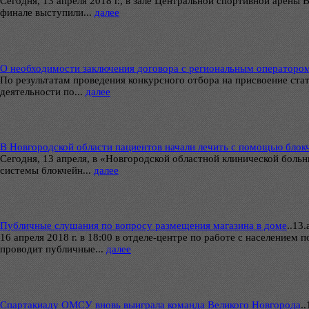
Сегодня, 13 апреля 2018 г., в зале Центральной спортивной арен
финале выступили...
далее
О необходимости заключения договора с региональным операторо
По результатам проведения конкурсного отбора на присвоение ст
деятельности по...
далее
В Новгородской области пациентов начали лечить с помощью блок
Сегодня, 13 апреля, в «Новгородской областной клинической боль
системы блокчейн...
далее
Публичные слушания по вопросу размещения магазина в доме
..
13.
16 апреля 2018 г. в 18:00 в отделе-центре по работе с населением 
проводит публичные...
далее
Спартакиаду ОМСУ вновь выиграла команда Великого Новгорода
..