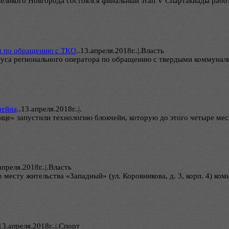
ы Великого Новгорода состоялся финальный этап V Спартакиады раб
м по обращению с ТКО
..
13.апреля.2018г..|.Власть
атуса регионального оператора по обращению с твердыми коммунал
чейна
..
13.апреля.2018г..|.
нице» запустили технологию блокчейн, которую до этого четыре м
апреля.2018г..|.Власть
по месту жительства «Западный» (ул. Коровникова, д. 3, корп. 4) к
13.апреля.2018г..|.Спорт