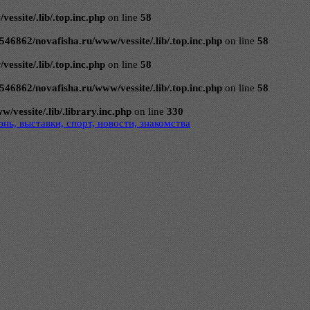
ssite/.lib/.top.inc.php
on line
58
546862/novafisha.ru/www/vessite/.lib/.top.inc.php
on line
58
ssite/.lib/.top.inc.php
on line
58
546862/novafisha.ru/www/vessite/.lib/.top.inc.php
on line
58
vessite/.lib/.library.inc.php
on line
330
нь, выставки, спорт, новости, знакомства