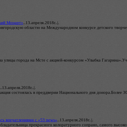
кий Моцарт»
..
13.апреля.2018г..|.
овгородскую областю на Международном конкурсе детского творче
на улицы города на Мсте с акцией-конкурсом «Улыбка Гагарина».У
..
13.апреля.2018г..|.
 акция состоялась в преддверии Национального дня донора.Более 3
ась впечатлениями с «53 news»
..
13.апреля.2018г..|.
бладательница прекрасного колоратурного сопрано, самого высоког