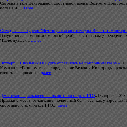
Сегодня в зале Центральной спортивной арены Великого Новгород
более 150...
далее
Стендовая экскурсия "Исчезнувшая архитектура Великого Новгоро
В муниципальном автономном общеобразовательном учреждении «Сре
"Исчезнувшая...
далее
Эксперт: «Школьники в Бурге отравились не природным газом»
..
13
Компания «Газпром газораспределение Великий Новгород» проком
госпитализированы...
далее
Демянские первоклассники выполнили нормы ГТО
..
13.апреля.2018г
Прыжки с места, отжимание, челночный бег – всё, как у взрослы
спортивного комплекса ГТО...
далее