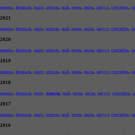
январь
,
февраль
,
март
,
апрель
,
май
,
июнь
,
июль
,
август
,
сентябрь
,
о
2021
январь
,
февраль
,
март
,
апрель
,
май
,
июнь
,
июль
,
август
,
сентябрь
,
о
2020
январь
,
февраль
,
март
,
апрель
,
май
,
июнь
,
июль
,
август
,
сентябрь
,
о
2019
январь
,
февраль
,
март
,
апрель
,
май
,
июнь
,
июль
,
август
,
сентябрь
,
о
2018
январь
,
февраль
,
март
,
апрель
,
май
,
июнь
,
июль
,
август
,
сентябрь
,
о
2017
январь
,
февраль
,
март
,
апрель
,
май
,
июнь
,
июль
,
август
,
сентябрь
,
о
2016