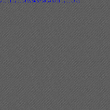
9
50
51
52
53
54
55
56
57
58
59
60
61
62
63
64
65