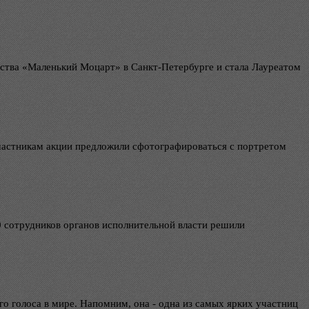
ства «Маленький Моцарт» в Санкт-Петербурге и стала Лауреатом
частникам акции предложили сфотографироваться с портретом
0 сотрудников органов исполнительной власти решили
о голоса в мире. Напомним, она - одна из самых ярких участниц