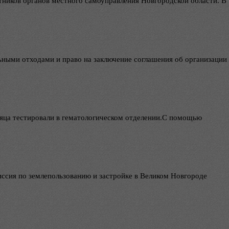
отников органов местного самоуправления Новгородской области. В
ьными отходами и право на заключение соглашения об организации
есяца тестировали в гематологическом отделении.С помощью
омиссия по землепользованию и застройке в Великом Новгороде