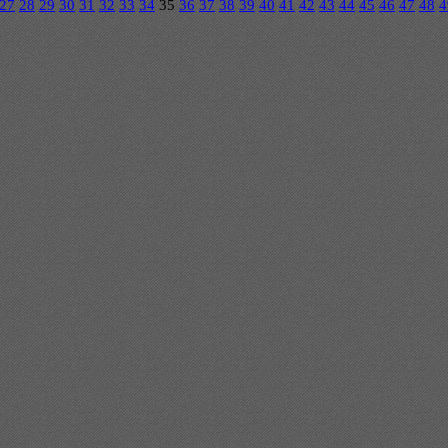
27
28
29
30
31
32
33
34
35
36
37
38
39
40
41
42
43
44
45
46
47
48
4