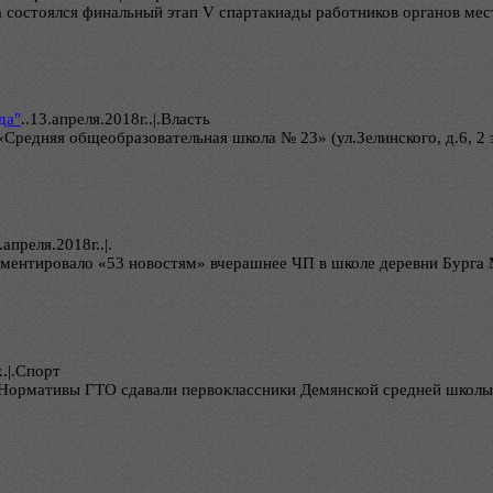
а состоялся финальный этап V спартакиады работников органов ме
да"
..
13.апреля.2018г..|.Власть
дняя общеобразовательная школа № 23» (ул.Зелинского, д.6, 2 эт
.апреля.2018г..|.
ментировало «53 новостям» вчерашнее ЧП в школе деревни Бурга
..|.Спорт
х! Нормативы ГТО сдавали первоклассники Демянской средней школ