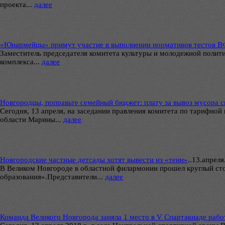
проекта...
далее
«Юнармейцы» примут участие в выполнении нормативов тестов 
Заместитель председателя комитета культуры и молодежной полит
комплекса...
далее
Новгородцы, поправьте семейный бюджет: плату за вывоз мусора с
Сегодня, 13 апреля, на заседании правления комитета по тарифно
области Марины...
далее
Новгородские частные детсады хотят вывести из «тени»
..
13.апреля.
В Великом Новгороде в областной филармонии прошел круглый стол
образования».Представители...
далее
Команда Великого Новгорода заняла 1 место в V Спартакиаде рабо