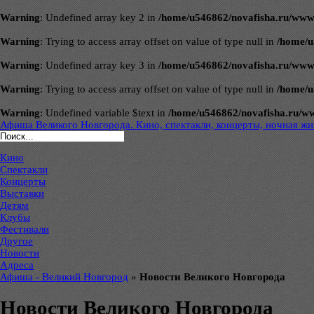
Warning
: Undefined array key 2 in
/home/u546862/novafisha.ru/www/ve
Warning
: Trying to access array offset on value of type null in
/home/u
Warning
: Undefined array key 3 in
/home/u546862/novafisha.ru/www/ve
Warning
: Trying to access array offset on value of type null in
/home/u
Warning
: Undefined variable $text in
/home/u546862/novafisha.ru/www/
Афиша Великого Новгорода. Кино, спектакли, концерты, ночная жиз
Кино
Спектакли
Концерты
Выставки
Детям
Клубы
Фестивали
Другое
Новости
Адреса
Афиша - Великий Новгород
»
Новости Великого Новгорода
Новости Великого Новгорода