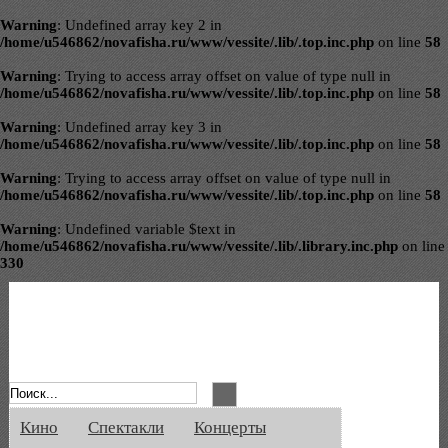
Warning
: Undefined array key 2 in
/home/u546862/novafisha.ru/www/vessite/.lib/.top.inc.php
on line
58
Warning
: Trying to access array offset on value of type null in
/home/u546862/novafisha.ru/www/vessite/.lib/.top.inc.php
on line
58
Warning
: Undefined array key 3 in
/home/u546862/novafisha.ru/www/vessite/.lib/.top.inc.php
on line
58
Warning
: Trying to access array offset on value of type null in
/home/u546862/novafisha.ru/www/vessite/.lib/.top.inc.php
on line
58
Warning
: Undefined variable $text in
/home/u546862/novafisha.ru/www/vessite/.lib/.library.inc.php
on line
330
Афиша Великого Новгорода. Кино, спе
Кино
Спектакли
Концерты