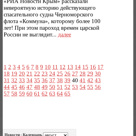
«РИА Новости Крым» рассказали
невероятную историю действующего
спасательного судна Черноморского
флота «Коммуна», которому более 100
лет! При этом пароход времен царской
России не выглядит...
далее
1
2
3
4
5
6
7
8
9
10
11
12
13
14
15
16
17
18
19
20
21
22
23
24
25
26
27
28
29
30
31
32
33
34
35
36
37
38
39
40
41
42
43
44
45
46
47
48
49
50
51
52
53
54
55
56
57
58
59
60
61
62
63
64
65
Новости - Календарь