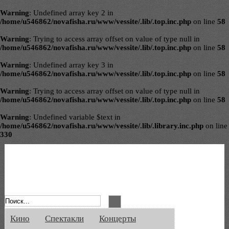
Warning
: Undefined array key 2 in
/home/u546862/novafisha.ru/www/vessite/.lib/.top.inc.php
on line
58
Warning
: Trying to access array offset on value of type null in
/home/u546862/novafisha.ru/www/vessite/.lib/.top.inc.php
on line
58
Warning
: Undefined array key 3 in
/home/u546862/novafisha.ru/www/vessite/.lib/.top.inc.php
on line
58
Warning
: Trying to access array offset on value of type null in
/home/u546862/novafisha.ru/www/vessite/.lib/.top.inc.php
on line
58
Warning
: Undefined variable $text in
/home/u546862/novafisha.ru/www/vessite/.lib/.library.inc.php
on line
330
Афиша Великого Новгорода. Кино, спе
Кино
Спектакли
Концерты