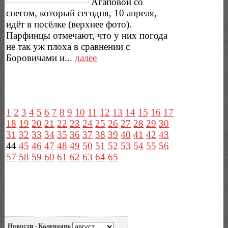
Агаповой со
снегом, который сегодня, 10 апреля,
идёт в посёлке (верхнее фото).
Парфинцы отмечают, что у них погода
не так уж плоха в сравнении с
Боровичами и...
далее
1
2
3
4
5
6
7
8
9
10
11
12
13
14
15
16
17
18
19
20
21
22
23
24
25
26
27
28
29
30
31
32
33
34
35
36
37
38
39
40
41
42
43
44
45
46
47
48
49
50
51
52
53
54
55
56
57
58
59
60
61
62
63
64
65
Новости - Календарь