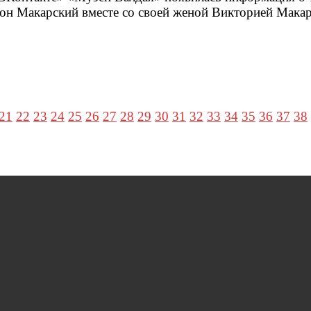
тон Макарский вместе со своей женой Викторией Мака
21
22
23
24
25
26
27
28
29
30
31
32
33
34
35
36
37
38