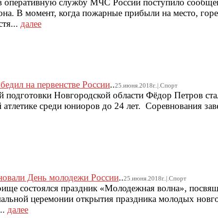
 в оперативную службу МЧС России поступило сообще
на. В момент, когда пожарные прибыли на место, горе
тя...
далее
бедил на первенстве России
..
25.июня.2018г..|.Спорт
й подготовки Новгородской области Фёдор Петров ста
й атлетике среди юниоров до 24 лет. Соревнования за
овали День молодежи России
..
25.июня.2018г..|.Спорт
рище состоялся праздник «Молодежная волна», посв
иальной церемонии открытия праздника молодых новг
..
далее