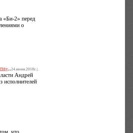
а «Би-2» перед
тлениями о
ти»
..
24.июня.2018г..|.
бласти Андрей
из исполнителей
том, что