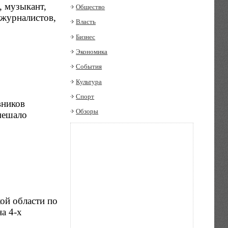
, музыкант,
Общество
 журналистов,
Власть
Бизнес
Экономика
События
Культура
Спорт
вников
Обзоры
омешало
ой области по
а 4-х