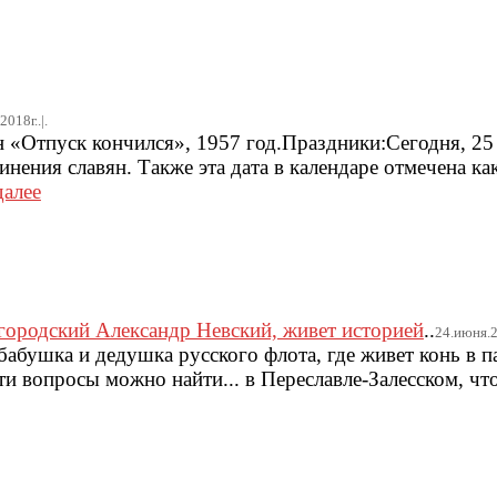
018г..|.
 «Отпуск кончился», 1957 год.Праздники:Сегодня, 25
нения славян. Также эта дата в календаре отмечена ка
далее
вгородский Александр Невский, живет историей
..
24.июня.20
абушка и дедушка русского флота, где живет конь в па
эти вопросы можно найти... в Переславле-Залесском, чт