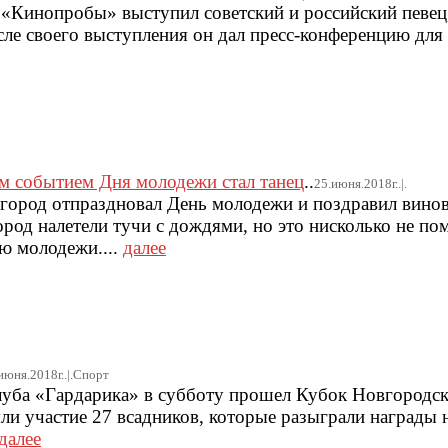
е «Кинопробы» выступил советский и российский певец
ле своего выступления он дал пресс-конференцию для
м событием Дня молодежи стал танец
..
25.июня.2018г..|.
город отпраздновал День молодежи и поздравил вино
ород налетели тучи с дождями, но это нисколько не п
ю молодежи....
далее
июня.2018г..|.Спорт
луба «Гардарика» в субботу прошел Кубок Новгородск
ли участие 27 всадников, которые разыграли награды н
далее