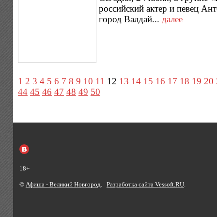
российский актер и певец Ан
город Валдай...
далее
1
2
3
4
5
6
7
8
9
10
11
12
13
14
15
16
17
18
19
20
44
45
46
47
48
49
50
18+
©
Афиша - Великий Новгород
.
Разработка сайта Vessoft.RU
.