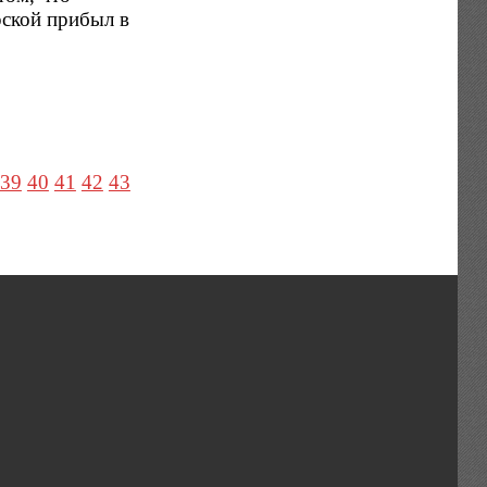
рской прибыл в
39
40
41
42
43