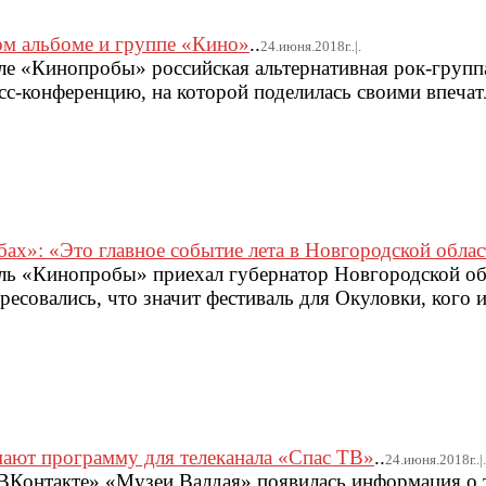
ом альбоме и группе «Кино»
..
24.июня.2018г..|.
але «Кинопробы» российская альтернативная рок-групп
сс-конференцию, на которой поделилась своими впеча
х»: «Это главное событие лета в Новгородской облас
аль «Кинопробы» приехал губернатор Новгородской о
есовались, что значит фестиваль для Окуловки, кого 
мают программу для телеканала «Спас ТВ»
..
24.июня.2018г..|.
«ВКонтакте» «Музеи Валдая» появилась информация о 