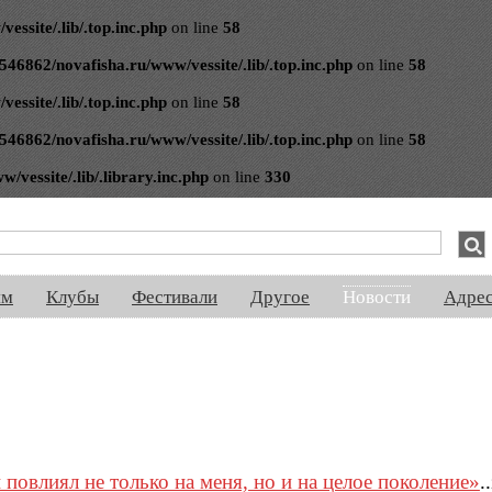
ssite/.lib/.top.inc.php
on line
58
546862/novafisha.ru/www/vessite/.lib/.top.inc.php
on line
58
ssite/.lib/.top.inc.php
on line
58
546862/novafisha.ru/www/vessite/.lib/.top.inc.php
on line
58
vessite/.lib/.library.inc.php
on line
330
спектакли, концерты, ночная жизнь, выставки, спорт, новости, знакомства
ям
Клубы
Фестивали
Другое
Новости
Адре
повлиял не только на меня, но и на целое поколение»
..