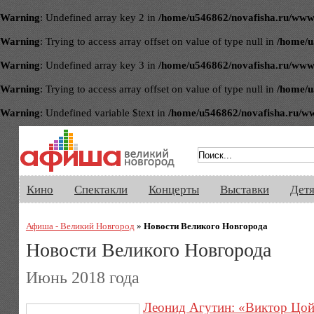
Warning
: Undefined array key 2 in
/home/u546862/novafisha.ru/www/ve
Warning
: Trying to access array offset on value of type null in
/home/u
Warning
: Undefined array key 3 in
/home/u546862/novafisha.ru/www/ve
Warning
: Trying to access array offset on value of type null in
/home/u
Warning
: Undefined variable $text in
/home/u546862/novafisha.ru/www/
Афиша Великого Новгорода. Кино, 
Кино
Спектакли
Концерты
Выставки
Дет
Афиша - Великий Новгород
»
Новости Великого Новгорода
Новости Великого Новгорода
Июнь 2018 года
Леонид Агутин: «Виктор Цой 