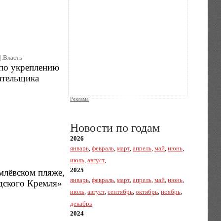
|.Власть
 по укреплению
ательщика
Реклама
Новости по годам
2026
январь
,
февраль
,
март
,
апрель
,
май
,
июнь
,
июль
,
август
,
2025
млёвском пляже,
январь
,
февраль
,
март
,
апрель
,
май
,
июнь
,
одского Кремля»
июль
,
август
,
сентябрь
,
октябрь
,
ноябрь
,
декабрь
2024