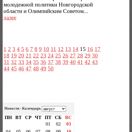
молодежной политики Новгородской
области и Олимпийским Советом...
далее
1
2
3
4
5
6
7
8
9
10
11
12
13
14
15
16
17
18
19
20
21
22
23
24
25
26
27
28
29
30
31
32
33
34
35
36
37
38
39
40
41
42
43
44
45
46
47
48
49
50
Новости - Календарь
ПН
ВТ
СР
ЧТ
ПТ
СБ
ВС
01
02
03
04
05
06
07
08
09
10