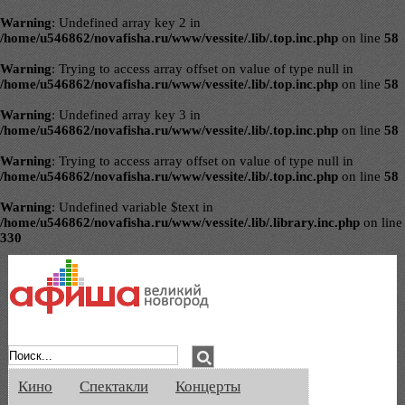
Warning
: Undefined array key 2 in
/home/u546862/novafisha.ru/www/vessite/.lib/.top.inc.php
on line
58
Warning
: Trying to access array offset on value of type null in
/home/u546862/novafisha.ru/www/vessite/.lib/.top.inc.php
on line
58
Warning
: Undefined array key 3 in
/home/u546862/novafisha.ru/www/vessite/.lib/.top.inc.php
on line
58
Warning
: Trying to access array offset on value of type null in
/home/u546862/novafisha.ru/www/vessite/.lib/.top.inc.php
on line
58
Warning
: Undefined variable $text in
/home/u546862/novafisha.ru/www/vessite/.lib/.library.inc.php
on line
330
Афиша Великого Новгорода. Кино, спе
Кино
Спектакли
Концерты