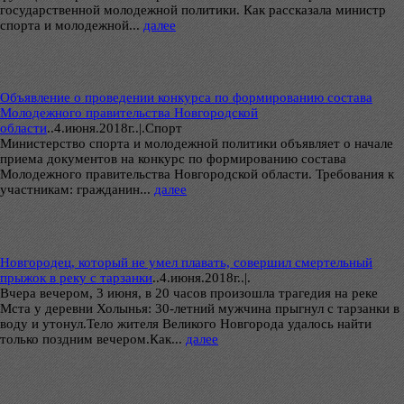
государственной молодежной политики. Как рассказала министр
спорта и молодежной...
далее
Объявление о проведении конкурса по формированию состава
Молодежного правительства Новгородской
области
..
4.июня.2018г..|.Спорт
Министерство спорта и молодежной политики объявляет о начале
приема документов на конкурс по формированию состава
Молодежного правительства Новгородской области. Требования к
участникам: гражданин...
далее
Новгородец, который не умел плавать, совершил смертельный
прыжок в реку с тарзанки
..
4.июня.2018г..|.
Вчера вечером, 3 июня, в 20 часов произошла трагедия на реке
Мста у деревни Холынья: 30-летний мужчина прыгнул с тарзанки в
воду и утонул.Тело жителя Великого Новгорода удалось найти
только поздним вечером.Как...
далее