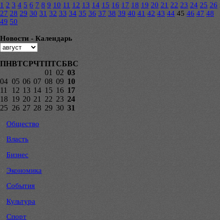
1
2
3
4
5
6
7
8
9
10
11
12
13
14
15
16
17
18
19
20
21
22
23
24
25
26
27
28
29
30
31
32
33
34
35
36
37
38
39
40
41
42
43
44
45
46
47
48
49
50
Новости - Календарь
ПН
ВТ
СР
ЧТ
ПТ
СБ
ВС
01
02
03
04
05
06
07
08
09
10
11
12
13
14
15
16
17
18
19
20
21
22
23
24
25
26
27
28
29
30
31
Общество
Власть
Бизнес
Экономика
События
Культура
Спорт