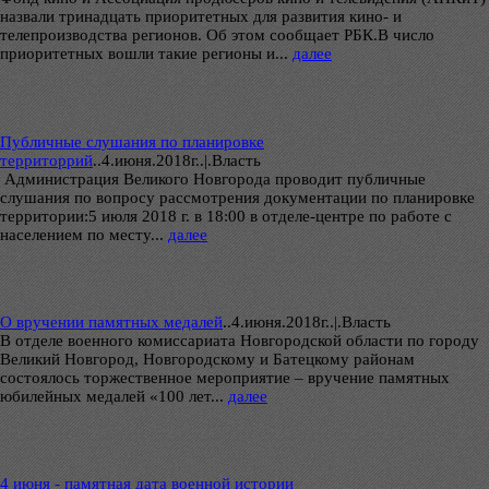
назвали тринадцать приоритетных для развития кино- и
телепроизводства регионов. Об этом сообщает РБК.В число
приоритетных вошли такие регионы и...
далее
Публичные слушания по планировке
территоррий
..
4.июня.2018г..|.Власть
Администрация Великого Новгорода проводит публичные
слушания по вопросу рассмотрения документации по планировке
территории:5 июля 2018 г. в 18:00 в отделе-центре по работе с
населением по месту...
далее
О вручении памятных медалей
..
4.июня.2018г..|.Власть
В отделе военного комиссариата Новгородской области по городу
Великий Новгород, Новгородскому и Батецкому районам
состоялось торжественное мероприятие – вручение памятных
юбилейных медалей «100 лет...
далее
4 июня - памятная дата военной истории