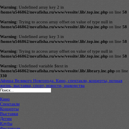
Warning
: Undefined array key 2 in
/home/u546862/novafisha.ru/www/vessite/.lib/.top.inc.php
on line
58
Warning
: Trying to access array offset on value of type null in
/home/u546862/novafisha.ru/www/vessite/.lib/.top.inc.php
on line
58
Warning
: Undefined array key 3 in
/home/u546862/novafisha.ru/www/vessite/.lib/.top.inc.php
on line
58
Warning
: Trying to access array offset on value of type null in
/home/u546862/novafisha.ru/www/vessite/.lib/.top.inc.php
on line
58
Warning
: Undefined variable $text in
/home/u546862/novafisha.ru/www/vessite/.lib/.library.inc.php
on line
330
Афиша Великого Новгорода. Кино, спектакли, концерты, ночная
жизнь, выставки, спорт, новости, знакомства
Кино
Спектакли
Концерты
Выставки
Детям
Клубы
Фестивали