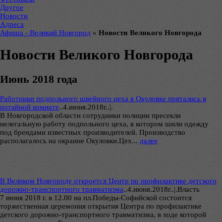
Другое
Новости
Адреса
Афиша - Великий Новгород
»
Новости Великого Новгорода
Новости Великого Новгорода
Июнь 2018 года
Работники подпольного швейного цеха в Окуловке прятались в
потайной комнате
..
4.июня.2018г..|.
В Новгородской области сотрудники полиции пресекли
нелегальную работу подпольного цеха, в котором шили одежду
под брендами известных производителей. Производство
располагалось на окраине Окуловки.Цех...
далее
В Великом Новгороде откроется Центр по профилактике детского
дорожно-транспортного травматизма
..
4.июня.2018г..|.Власть
7 июня 2018 г. в 12.00 на пл.Победы-Софийской состоится
торжественная церемония открытия Центра по профилактике
детского дорожно-транспортного травматизма, в ходе которой