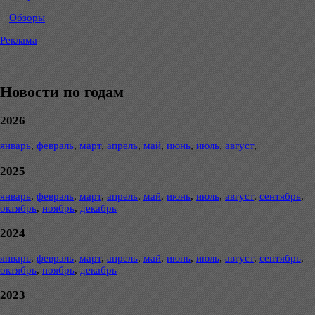
Обзоры
Реклама
Новости по годам
2026
январь
,
февраль
,
март
,
апрель
,
май
,
июнь
,
июль
,
август
,
2025
январь
,
февраль
,
март
,
апрель
,
май
,
июнь
,
июль
,
август
,
сентябрь
,
октябрь
,
ноябрь
,
декабрь
2024
январь
,
февраль
,
март
,
апрель
,
май
,
июнь
,
июль
,
август
,
сентябрь
,
октябрь
,
ноябрь
,
декабрь
2023