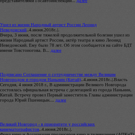
представителями Госавтоинспекции...
далее
Ушел из жизни Народный артист России Леонид
Неведомский
..
4.июня.2018г..|.
Вчера, 3 июня, после тяжелой продолжительной болезни ушел из
жизни Народный артист России, актёр театра и кино Леонид
Неведомский. Ему было 78 лет. Об этом сообщается на сайте БДТ
имени Товстоногова. В...
далее
Подписано Соглашение о сотрудничестве между Великим
Новгородом и городом Наньнин (Китай)
..
4.июня.2018г..|.Власть
Сегодня, 4 июня 2018 г., В администрации Великого Новгорода
состоялась официальная встреча с делегацией из города Наньнин,
Китай. Встречу провел Первый заместитель Главы администрации
города Юрий Пшеницын....
далее
Великий Новгород - в приоритете у российских
кинематографистов
..
4.июня.2018г..|.
Фонд кино и Ассоциация продюсеров кино и телевидения (АПКиТ)