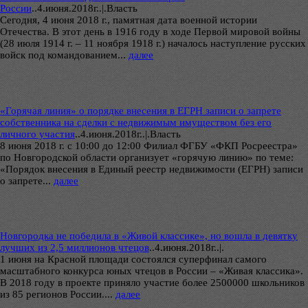
России
..
4.июня.2018г..|.Власть
Сегодня, 4 июня 2018 г., памятная дата военной истории
Отечества. В этот день в 1916 году в ходе Первой мировой войны
(28 июля 1914 г. – 11 ноября 1918 г.) началось наступление русских
войск под командованием...
далее
«Горячая линия» о порядке внесения в ЕГРН записи о запрете
собственника на сделки с недвижимым имуществом без его
личного участия
..
4.июня.2018г..|.Власть
8 июня 2018 г. с 10:00 до 12:00 Филиал ФГБУ «ФКП Росреестра»
по Новгородской области организует «горячую линию» по теме:
«Порядок внесения в Единый реестр недвижимости (ЕГРН) записи
о запрете...
далее
Новгородка не победила в «Живой классике», но вошла в девятку
лучших из 2,5 миллионов чтецов
..
4.июня.2018г..|.
1 июня на Красной площади состоялся суперфинал самого
масштабного конкурса юных чтецов в России – «Живая классика».
В 2018 году в проекте приняло участие более 2500000 школьников
из 85 регионов России....
далее