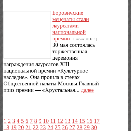
Боровичские
меценаты стали
лауреатами
национальной
премии
..
1.июня.2018г..|.
30 мая состоялась
торжественная
церемония
награждения лауреатов XIII
национальной премии «Культурное
наследие». Она прошла в стенах
Общественной палаты Москвы.Главный
приз премии — «Хрустальная...
далее
1
2
3
4
5
6
7
8
9
10
11
12
13
14
15
16
17
18
19
20
21
22
23
24
25
26
27
28
29
30