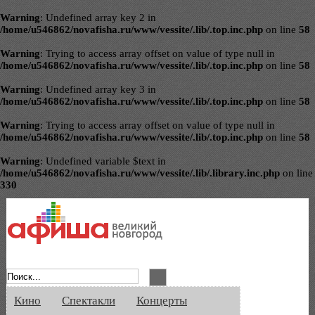
Warning
: Undefined array key 2 in
/home/u546862/novafisha.ru/www/vessite/.lib/.top.inc.php
on line
58
Warning
: Trying to access array offset on value of type null in
/home/u546862/novafisha.ru/www/vessite/.lib/.top.inc.php
on line
58
Warning
: Undefined array key 3 in
/home/u546862/novafisha.ru/www/vessite/.lib/.top.inc.php
on line
58
Warning
: Trying to access array offset on value of type null in
/home/u546862/novafisha.ru/www/vessite/.lib/.top.inc.php
on line
58
Warning
: Undefined variable $text in
/home/u546862/novafisha.ru/www/vessite/.lib/.library.inc.php
on line
330
Афиша Великого Новгорода. Кино, спе
Кино
Спектакли
Концерты