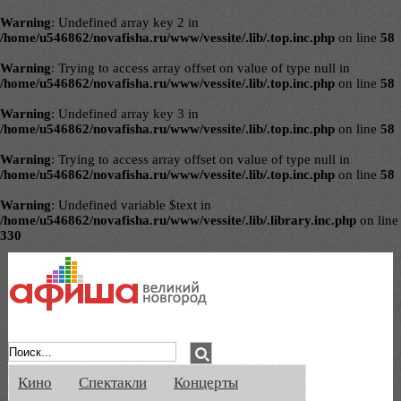
Warning
: Undefined array key 2 in
/home/u546862/novafisha.ru/www/vessite/.lib/.top.inc.php
on line
58
Warning
: Trying to access array offset on value of type null in
/home/u546862/novafisha.ru/www/vessite/.lib/.top.inc.php
on line
58
Warning
: Undefined array key 3 in
/home/u546862/novafisha.ru/www/vessite/.lib/.top.inc.php
on line
58
Warning
: Trying to access array offset on value of type null in
/home/u546862/novafisha.ru/www/vessite/.lib/.top.inc.php
on line
58
Warning
: Undefined variable $text in
/home/u546862/novafisha.ru/www/vessite/.lib/.library.inc.php
on line
330
Афиша Великого Новгорода. Кино, спе
Кино
Спектакли
Концерты