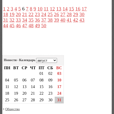
1
2
3
4
5
6
7
8
9
10
11
12
13
14
15
16
17
18
19
20
21
22
23
24
25
26
27
28
29
30
31
32
33
34
35
36
37
38
39
40
41
42
43
44
45
46
47
48
49
50
Новости - Календарь
ПН
ВТ
СР
ЧТ
ПТ
СБ
ВС
01
02
03
04
05
06
07
08
09
10
11
12
13
14
15
16
17
18
19
20
21
22
23
24
25
26
27
28
29
30
31
Общество