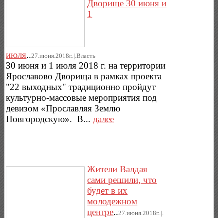
Дворище 30 июня и
1
июля
..
27.июня.2018г..|.Власть
30 июня и 1 июля 2018 г. на территории
Ярославово Дворища в рамках проекта
"22 выходных" традиционно пройдут
культурно-массовые мероприятия под
девизом «Прославляя Землю
Новгородскую». В...
далее
Жители Валдая
сами решили, что
будет в их
молодежном
центре
..
27.июня.2018г..|.