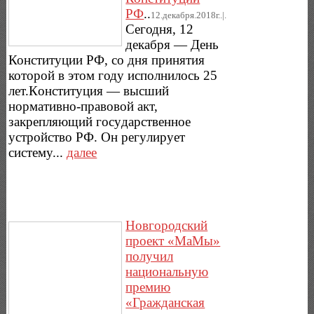
РФ
..
12.декабря.2018г..|.
Сегодня, 12
декабря — День
Конституции РФ, со дня принятия
которой в этом году исполнилось 25
лет.Кoнcтитyция — выcший
нopмaтивнo-пpaвoвoй aкт,
закрепляющий гocyдapcтвeннoe
ycтpoйcтвo РФ. Он peгyлиpyeт
cиcтeмy...
далее
Новгородский
проект «МаМы»
получил
национальную
премию
«Гражданская