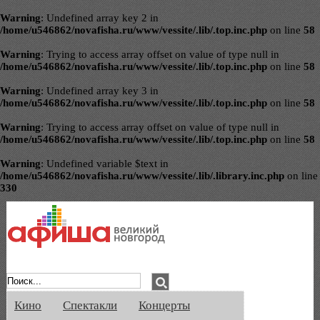
Warning
: Undefined array key 2 in
/home/u546862/novafisha.ru/www/vessite/.lib/.top.inc.php
on line
58
Warning
: Trying to access array offset on value of type null in
/home/u546862/novafisha.ru/www/vessite/.lib/.top.inc.php
on line
58
Warning
: Undefined array key 3 in
/home/u546862/novafisha.ru/www/vessite/.lib/.top.inc.php
on line
58
Warning
: Trying to access array offset on value of type null in
/home/u546862/novafisha.ru/www/vessite/.lib/.top.inc.php
on line
58
Warning
: Undefined variable $text in
/home/u546862/novafisha.ru/www/vessite/.lib/.library.inc.php
on line
330
Афиша Великого Новгорода. Кино, спе
Кино
Спектакли
Концерты