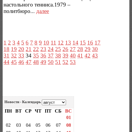
настольного тенниса.1979 –
политбюро...
далее
1
2
3
4
5
6
7
8
9
10
11
12
13
14
15
16
17
18
19
20
21
22
23
24
25
26
27
28
29
30
31
32
33
34
35
36
37
38
39
40
41
42
43
44
45
46
47
48
49
50
51
52
53
Новости - Календарь
ПН
ВТ
СР
ЧТ
ПТ
СБ
ВС
01
02
03
04
05
06
07
08