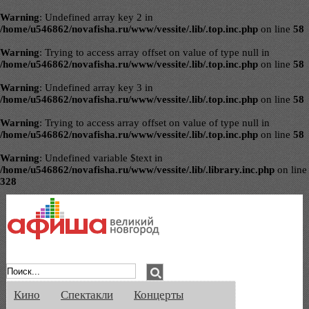
Warning
: Undefined array key 2 in
/home/u546862/novafisha.ru/www/vessite/.lib/.top.inc.php
on line
58
Warning
: Trying to access array offset on value of type null in
/home/u546862/novafisha.ru/www/vessite/.lib/.top.inc.php
on line
58
Warning
: Undefined array key 3 in
/home/u546862/novafisha.ru/www/vessite/.lib/.top.inc.php
on line
58
Warning
: Trying to access array offset on value of type null in
/home/u546862/novafisha.ru/www/vessite/.lib/.top.inc.php
on line
58
Warning
: Undefined variable $text in
/home/u546862/novafisha.ru/www/vessite/.lib/.library.inc.php
on line
328
Афиша Великого Новгорода. Кино, спе
Кино
Спектакли
Концерты