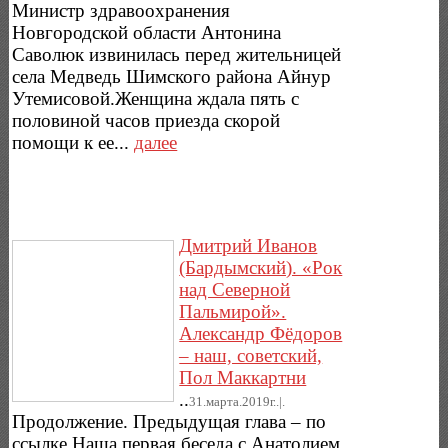
Министр здравоохранения
Новгородской области Антонина
Саволюк извинилась перед жительницей
села Медведь Шимского района Айнур
Утемисовой.Женщина ждала пять с
половиной часов приезда скорой
помощи к ее...
далее
Дмитрий Иванов
(Бардымский). «Рок
над Северной
Пальмирой».
Александр Фёдоров
– наш, советский,
Пол Маккартни
..
31.марта.2019г..|.
Продолжение. Предыдущая глава – по
ссылке.Наша первая беседа с Анатолием