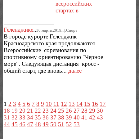
всероссийских
стартах в
Геленджике
..
30.марта.2019г..|.Спорт
В городе курорте Геленджик
Краснодарского края продолжаются
Всероссийские соревнования по
спортивному ориентированию "Черное
море". Следующая дистанция кросс -
общий старт, где вновь...
далее
1
2
3
4
5
6
7
8
9
10
11
12
13
14
15
16
17
18
19
20
21
22
23
24
25
26
27
28
29
30
31
32
33
34
35
36
37
38
39
40
41
42
43
44
45
46
47
48
49
50
51
52
53