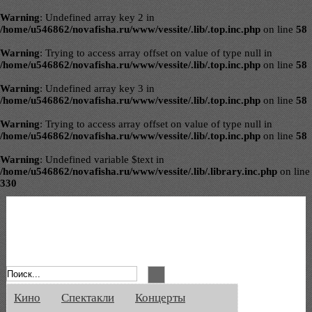
Warning
: Undefined array key 2 in
/home/u546862/novafisha.ru/www/vessite/.lib/.top.inc.php
on line
58
Warning
: Trying to access array offset on value of type null in
/home/u546862/novafisha.ru/www/vessite/.lib/.top.inc.php
on line
58
Warning
: Undefined array key 3 in
/home/u546862/novafisha.ru/www/vessite/.lib/.top.inc.php
on line
58
Warning
: Trying to access array offset on value of type null in
/home/u546862/novafisha.ru/www/vessite/.lib/.top.inc.php
on line
58
Warning
: Undefined variable $text in
/home/u546862/novafisha.ru/www/vessite/.lib/.library.inc.php
on line
330
Афиша Великого Новгорода. Кино, спе
Кино
Спектакли
Концерты