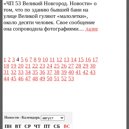
«ЧП 53 Великий Новгород. Новости» о
том, что по зданию бывшей бани на
улице Великой гуляют «малолетки»,
около десяти человек. Свое сообщение
она сопроводила фотографиями....
далее
1
2
3
4
5
6
7
8
9
10
11
12
13
14
15
16
17
18
19
20
21
22
23
24
25
26
27
28
29
30
31
32
33
34
35
36
37
38
39
40
41
42
43
44
45
46
47
48
49
50
51
52
53
Новости - Календарь
ПН
ВТ
СР
ЧТ
ПТ
СБ
ВС