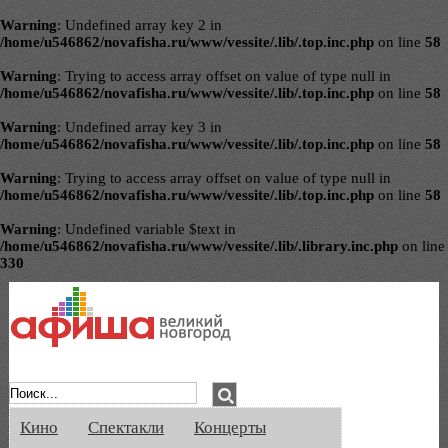
Warning
: Undefined array key 2 in
/home/u546862/novafisha.ru/www/vessite/.lib/.top.inc.php
on line
58
Warning
: Trying to access array offset on value of type null in
/home/u546862/novafisha.ru/www/vessite/.lib/.top.inc.php
on line
58
Warning
: Undefined array key 3 in
/home/u546862/novafisha.ru/www/vessite/.lib/.top.inc.php
on line
58
Warning
: Trying to access array offset on value of type null in
/home/u546862/novafisha.ru/www/vessite/.lib/.top.inc.php
on line
58
Warning
: Undefined variable $text in
/home/u546862/novafisha.ru/www/vessite/.lib/.library.inc.php
on line
330
Афиша Великого Новгорода. Кино, спе
Кино
Спектакли
Концерты