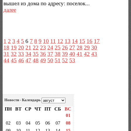
вышел из дома по адресу: поселок...
далее
1
2
3
4
5
6
7
8
9
10
11
12
13
14
15
16
17
18
19
20
21
22
23
24
25
26
27
28
29
30
31
32
33
34
35
36
37
38
39
40
41
42
43
44
45
46
47
48
49
50
51
52
53
Новости - Календарь
ПН
ВТ
СР
ЧТ
ПТ
СБ
ВС
01
02
03
04
05
06
07
08
09
10
11
12
13
14
15