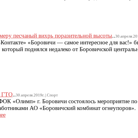
амеру песчаный вихрь поразительной высоты
..
30.апреля.201
«ВКонтакте» «Боровичи — самое интересное для вас!» 
, который поднялся недалеко от Боровичской централь
к ГТО
..
30.апреля.2019г..|.Спорт
е ФОК «Олимп» г. Боровичи состоялось мероприятие п
аботниками АО «Боровичский комбинат огнеупоров».
лее