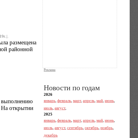
9г..|.
была размещена
ной районной
Реклама
Новости по годам
2026
о выполнению
январь
,
февраль
,
март
,
апрель
,
май
,
июнь
,
 На открытии
июль
,
август
,
2025
январь
,
февраль
,
март
,
апрель
,
май
,
июнь
,
июль
,
август
,
сентябрь
,
октябрь
,
ноябрь
,
декабрь