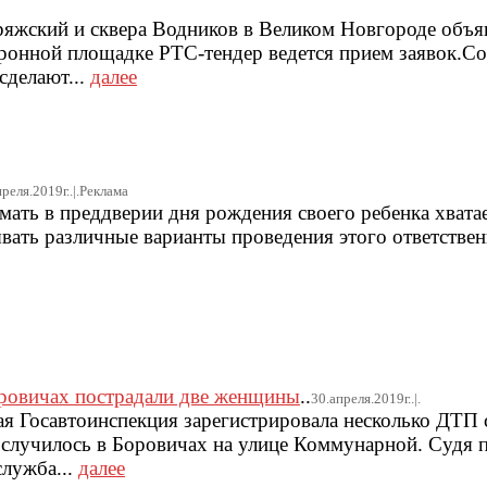
ряжский и сквера Водников в Великом Новгороде объ
тронной площадке РТС-тендер ведется прием заявок.Со
сделают...
далее
реля.2019г..|.Реклама
ать в преддверии дня рождения своего ребенка хватае
ать различные варианты проведения этого ответствен
ровичах пострадали две женщины
..
30.апреля.2019г..|.
ая Госавтоинспекция зарегистрировала несколько ДТП 
случилось в Боровичах на улице Коммунарной. Судя 
служба...
далее