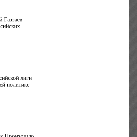
й Газзаев
ссийских
сийской лиги
ей политике
век.Произошло