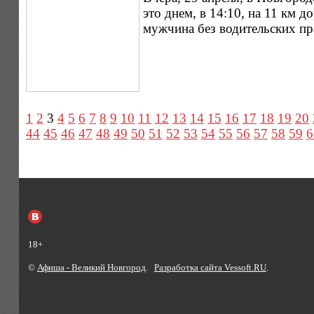
это днем, в 14:10, на 11 км
мужчина без водительских пр
1
2
3
4
5
6
7
8
9
10
11
12
13
14
15
16
17
18
19
20
44
45
46
47
48
49
50
51
52
53
54
55
56
57
58
59
6
18+
©
Афиша - Великий Новгород
.
Разработка сайта Vessoft.RU
.