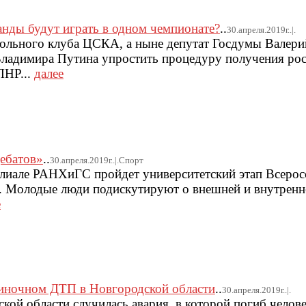
анды будут играть в одном чемпионате?
..
30.апреля.2019г..|.
ольного клуба ЦСКА, а ныне депутат Госдумы Валери
ладимира Путина упростить процедуру получения ро
ЛНР...
далее
дебатов»
..
30.апреля.2019г..|.Спорт
илиале РАНХиГС пройдет университетский этап Всерос
0. Молодые люди подискутируют о внешней и внутренн
е
диночном ДТП в Новгородской области
..
30.апреля.2019г..|.
дской области случилась авария, в которой погиб чело