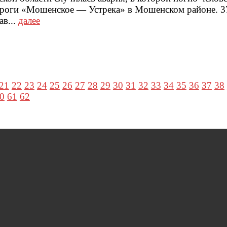
 дороги «Мошенское — Устрека» в Мошенском районе. 3
ав...
далее
21
22
23
24
25
26
27
28
29
30
31
32
33
34
35
36
37
38
0
61
62