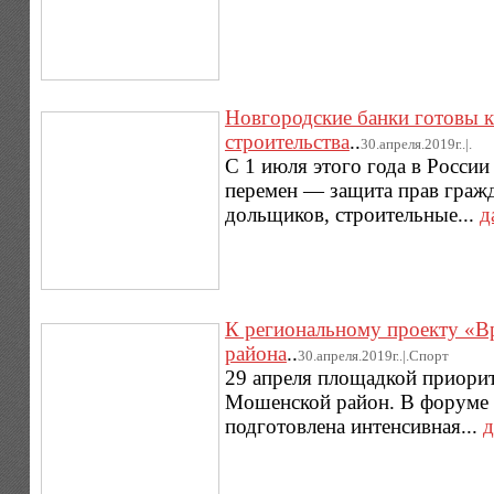
Новгородские банки готовы 
строительства
..
30.апреля.2019г..|.
С 1 июля этого года в Росси
перемен — защита прав гражд
дольщиков, строительные...
д
К региональному проекту «В
района
..
30.апреля.2019г..|.Спорт
29 апреля площадкой приорит
Мошенской район. В форуме п
подготовлена интенсивная...
д