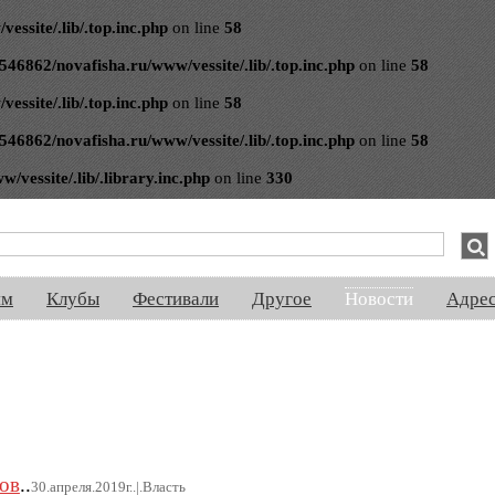
ssite/.lib/.top.inc.php
on line
58
546862/novafisha.ru/www/vessite/.lib/.top.inc.php
on line
58
ssite/.lib/.top.inc.php
on line
58
546862/novafisha.ru/www/vessite/.lib/.top.inc.php
on line
58
vessite/.lib/.library.inc.php
on line
330
спектакли, концерты, ночная жизнь, выставки, спорт, новости, знакомства
ям
Клубы
Фестивали
Другое
Новости
Адре
ов
..
30.апреля.2019г..|.Власть