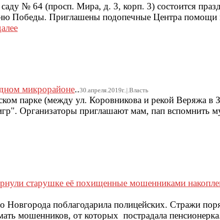
м саду № 64 (просп. Мира, д. 3, корп. 3) состоится пра
Дню Победы. Приглашены подопечные Центра помощи 
далее
адном микрорайоне
..
30.апреля.2019г..|.Власть
жском парке (между ул. Коровникова и рекой Веряжа в 
игр". Организаторы приглашают мам, пап вспомнить 
ернули старушке её похищенные мошенниками накопле
о Новгорода поблагодарила полицейских. Стражи пор
мать мошенников, от которых пострадала пенсионерка