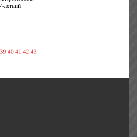
7-летний
39
40
41
42
43