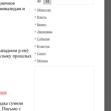
30
31
здничное
инвалидам и
Общество
Власть
Бизнес
Экономика
События
Культура
Западном р-не)
Спорт
музыку прошлых
Обзоры
ния
ядка сумели
. Письмо с