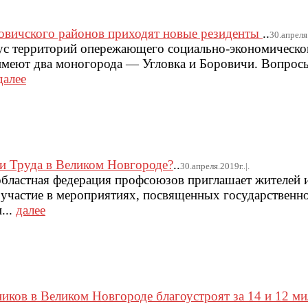
вичского районов приходят новые резиденты
..
30.апреля.
ус территорий опережающего социально-экономическо
имеют два моногорода — Угловка и Боровичи. Вопросы
далее
и Труда в Великом Новгороде?
..
30.апреля.2019г..|.
 областная федерация профсоюзов приглашает жителей и
 участие в мероприятиях, посвященных государствен
...
далее
иков в Великом Новгороде благоустроят за 14 и 12 м