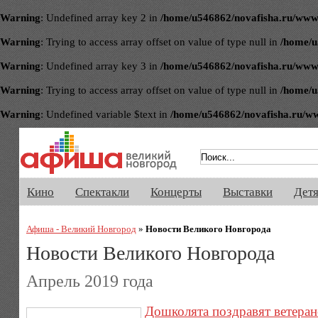
Warning
: Undefined array key 2 in
/home/u546862/novafisha.ru/www/ve
Warning
: Trying to access array offset on value of type null in
/home/u
Warning
: Undefined array key 3 in
/home/u546862/novafisha.ru/www/ve
Warning
: Trying to access array offset on value of type null in
/home/u
Warning
: Undefined variable $text in
/home/u546862/novafisha.ru/www/
Афиша Великого Новгорода. Кино, 
Кино
Спектакли
Концерты
Выставки
Дет
Афиша - Великий Новгород
»
Новости Великого Новгорода
Новости Великого Новгорода
Апрель 2019 года
Дошколята поздравят ветеран