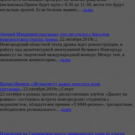
(меланомы).Прием будет идти с 8.30 до 11.30, вести его будут
несколько врачей. Если болезнь выявят,...
далее
Андрей Макаревич рассказал, что он сделал с фасадом
новгородского театра драмы
..
22.октября.2019г..|.
Новгородский областной театр драмы ждет реконструкции, и
работу над архитектурной жемчужиной Великого Новгорода
вынесут на творческий международный конкурс.Между тем, в
эксклюзивном комментарии...
далее
Вадим Иванов: «Журналисту важно передать нерв
ситуации»
..
22.октября.2019г..|.Спорт
22 октября в рамках проекта дискуссионных клубов «Диалог на
равных» состоялась встреча новгородских студентов с
журналистом, обладателем премии «ТЭФИ-регион», трехкратным
победителем регионального...
далее
Изменения на Сырковском шоссе ликвидируют один из очагов