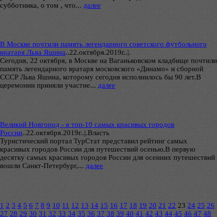
субботника, о том , что...
далее
В Москве почтили память легендарного советского футбольного
вратаря Льва Яшина
..
22.октября.2019г..|.
Сегодня, 22 октября, в Москве на Ваганьковском кладбище почтили
память легендарного вратаря московского «Динамо» и сборной
СССР Льва Яшина, которому сегодня исполнилось бы 90 лет.В
церемонии приняли участие...
далее
Великий Новгород - в топ-10 самых красивых городов
России
..
22.октября.2019г..|.Власть
Туристический портал ТурСтат представил рейтинг самых
красивых городов России для путешествий осенью.В первую
десятку самых красивых городов России для осенних путешествий
вошли Санкт-Петербург,...
далее
1
2
3
4
5
6
7
8
9
10
11
12
13
14
15
16
17
18
19
20
21
22
23
24
25
26
27
28
29
30
31
32
33
34
35
36
37
38
39
40
41
42
43
44
45
46
47
48