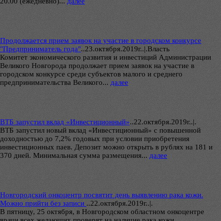
20.00 (ежедневно)...
далее
Продолжается прием заявок на участие в городском конкурсе
"Предприниматель года"
..
23.октября.2019г..|.Власть
Комитет экономического развития и инвестиций Администрации
Великого Новгорода продолжает прием заявок на участие в
городском конкурсе среди субъектов малого и среднего
предпринимательства Великого...
далее
ВТБ запустил вклад «Инвестиционный»
..
22.октября.2019г..|.
ВТБ запустил новый вклад «Инвестиционный» с повышенной
доходностью до 7,2% годовых при условии приобретения
инвестиционных паев. Депозит можно открыть в рублях на 181 и
370 дней. Минимальная сумма размещения...
далее
Новгородский онкоцентр посвятит день выявлению рака кожи.
Можно прийти без записи
..
22.октября.2019г..|.
В пятницу, 25 октября, в Новгородском областном онкоцентре
врачи всех желающих проверят на наличие рака кожи