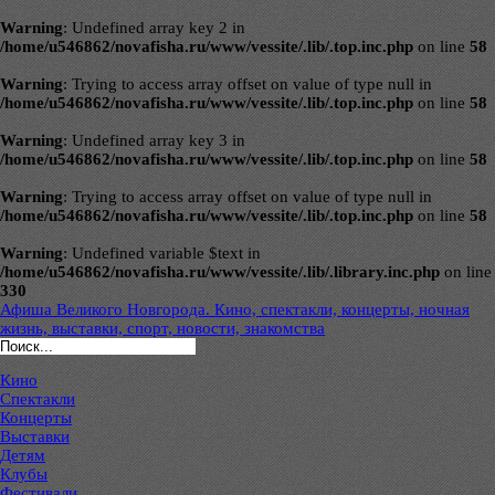
Warning
: Undefined array key 2 in
/home/u546862/novafisha.ru/www/vessite/.lib/.top.inc.php
on line
58
Warning
: Trying to access array offset on value of type null in
/home/u546862/novafisha.ru/www/vessite/.lib/.top.inc.php
on line
58
Warning
: Undefined array key 3 in
/home/u546862/novafisha.ru/www/vessite/.lib/.top.inc.php
on line
58
Warning
: Trying to access array offset on value of type null in
/home/u546862/novafisha.ru/www/vessite/.lib/.top.inc.php
on line
58
Warning
: Undefined variable $text in
/home/u546862/novafisha.ru/www/vessite/.lib/.library.inc.php
on line
330
Афиша Великого Новгорода. Кино, спектакли, концерты, ночная
жизнь, выставки, спорт, новости, знакомства
Кино
Спектакли
Концерты
Выставки
Детям
Клубы
Фестивали