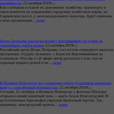
аварийности
..
22.октября.2019г..|.
Как сообщили в отделе по дорожному хозяйству, транспорту и
связи комитета по управлению городским хозяйством мэрии, на
Сырковском шоссе, у железнодорожного переезда, будет изменена
схема организации...
далее
Игорь Петренко рассказал Борису Корчевникову об одном из
тяжелейших дней в жизни
..
22.октября.2019г..|.
Российский актер Игорь Петренко стал гостем очередного выпуска
программы «Судьба человека» с Борисом Корчевниковым на
телеканале «Россия-1».В эфире актер рассказал о том, как он
однажды пришел домой и не...
далее
В Великом Новгороде под открытым небом установили памятник-
карту с дополненной реальностью
..
22.октября.2019г..|.
Сегодня, 22 октября, в Великом Новгороде у фонтана Шалунья
открылся новый памятный знак — карта Земли Новгородской.30
аутотентичных барельефов украсили бронзовый чертеж. Так,
например, новгородский кремль...
далее