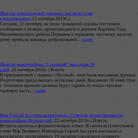
Жители новгородской деревни спасли из огня
односельчанку
..
22.октября.2019г..|.
Сегодня, 22 октября, на пульт пожарной охраны поступило
сообщение о пожаре, произошедшем в деревне Карпина Гора
Маловишерского района.Первыми к горящему частному жилому
дому прибыла команда добровольной...
далее
Жители микрорайона "Северный" высадили 30
елей
..
22.октября.2019г..|.Власть
В приграничной с парком «Луговой» зоне были высажены деревья.
Подготовка продолжалась несколько дней. Высажено 30 елей. Они
с течением времени должны будут скрыть от взора горожан
тыловую часть...
далее
Мэр Сергей Бусурин встретился с Советом общественности
микрорайона Волховский
..
22.октября.2019г..|.Власть
Встреча прошла в формате вопрос-ответ. В своем вступительном
слове Мэр Великого Новгорода Сергей Бусурин рассказал о
результатах проведенного 19 октября городского осеннего