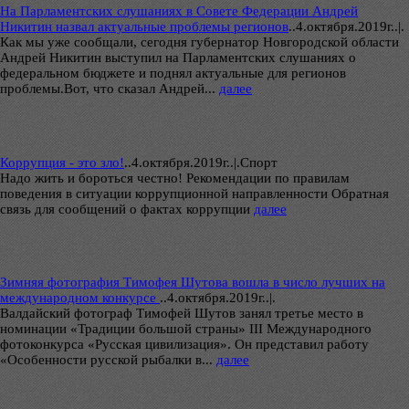
На Парламентских слушаниях в Совете Федерации Андрей
Никитин назвал актуальные проблемы регионов
..
4.октября.2019г..|.
Как мы уже сообщали, сегодня губернатор Новгородской области
Андрей Никитин выступил на Парламентских слушаниях о
федеральном бюджете и поднял актуальные для регионов
проблемы.Вот, что сказал Андрей...
далее
Коррупция - это зло!
..
4.октября.2019г..|.Спорт
Надо жить и бороться честно! Рекомендации по правилам
поведения в ситуации коррупционной направленности Обратная
связь для сообщений о фактах коррупции
далее
Зимняя фотография Тимофея Шутова вошла в число лучших на
международном конкурсе
..
4.октября.2019г..|.
Валдайский фотограф Тимофей Шутов занял третье место в
номинации «Традиции большой страны» III Международного
фотоконкурса «Русская цивилизация». Он представил работу
«Особенности русской рыбалки в...
далее