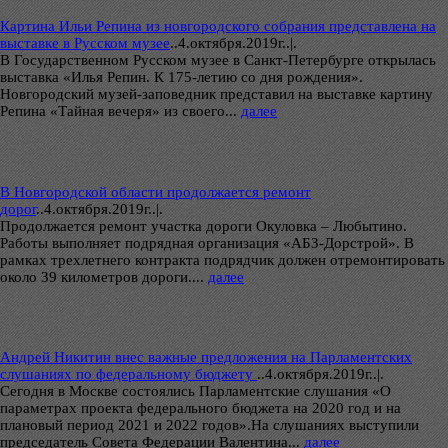
Картина Ильи Репина из новгородского собрания представлена на
выставке в Русском музее
..
4.октября.2019г..|.
В Государственном Русском музее в Санкт-Петербурге открылась
выставка «Илья Репин. К 175-летию со дня рождения».
Новгородский музей-заповедник представил на выставке картину
Репина «Тайная вечеря» из своего...
далее
В Новгородской области продолжается ремонт
дорог
..
4.октября.2019г..|.
Продолжается ремонт участка дороги Окуловка – Любытино.
Работы выполняет подрядная организация «АБЗ-Дорстрой». В
рамках трехлетнего контракта подрядчик должен отремонтировать
около 39 километров дороги....
далее
Андрей Никитин внес важные предложения на Парламентских
слушаниях по федеральному бюджету
..
4.октября.2019г..|.
Сегодня в Москве состоялись Парламентские слушания «О
параметрах проекта федерального бюджета на 2020 год и на
плановый период 2021 и 2022 годов».На слушаниях выступили
председатель Совета Федерации Валентина...
далее