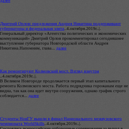
далее
Дмитрий Орлов: предложения Андрея Никитина поддерживают
губернаторы и федеральная элита
..
4.октября.2019г..|.
Генеральный директор «Агентства политических и экономических
коммуникаций» Дмитрий Орлов прокомментировал сегодняшнее
выступление губернатора Новгородской области Андрея
Никитина.Напомним, глава...
далее
Как ремонтируют Колмовский мост. Взгляд изнутри
..
4.октября.2019г..|.
В Великом Новгороде продолжается первый этап капитального
ремонта Колмовского моста. Работа подрядчика горожанам еще не
видна, так как она идет внутри сооружения, однако график строго
соблюдается...
далее
Студенты НовГУ вышли в финал Национального межвузовского
чемпионата WorldSkills
..
4.октября.2019г..|.
Состоялись всероссийские отборочные соревнования за выход в