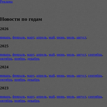
Реклама
Новости по годам
2026
январь
,
февраль
,
март
,
апрель
,
май
,
июнь
,
июль
,
август
,
2025
январь
,
февраль
,
март
,
апрель
,
май
,
июнь
,
июль
,
август
,
сентябрь
,
октябрь
,
ноябрь
,
декабрь
2024
январь
,
февраль
,
март
,
апрель
,
май
,
июнь
,
июль
,
август
,
сентябрь
,
октябрь
,
ноябрь
,
декабрь
2023
январь
,
февраль
,
март
,
апрель
,
май
,
июнь
,
июль
,
август
,
сентябрь
,
октябрь
,
ноябрь
,
декабрь