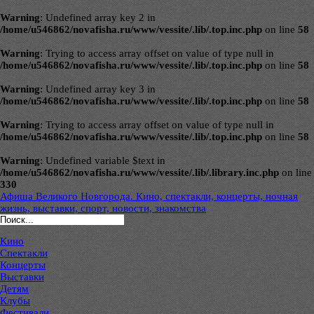
Warning
: Undefined array key 2 in
/home/u546862/novafisha.ru/www/vessite/.lib/.top.inc.php
on line
58
Warning
: Trying to access array offset on value of type null in
/home/u546862/novafisha.ru/www/vessite/.lib/.top.inc.php
on line
58
Warning
: Undefined array key 3 in
/home/u546862/novafisha.ru/www/vessite/.lib/.top.inc.php
on line
58
Warning
: Trying to access array offset on value of type null in
/home/u546862/novafisha.ru/www/vessite/.lib/.top.inc.php
on line
58
Warning
: Undefined variable $text in
/home/u546862/novafisha.ru/www/vessite/.lib/.library.inc.php
on line
330
Афиша Великого Новгорода. Кино, спектакли, концерты, ночная
жизнь, выставки, спорт, новости, знакомства
Кино
Спектакли
Концерты
Выставки
Детям
Клубы
Фестивали