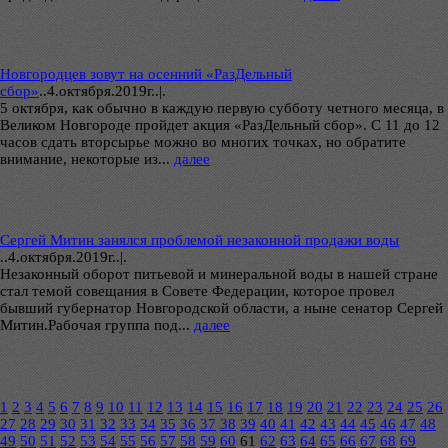
Новгородцев зовут на осенний «РазДельный
сбор»
..
4.октября.2019г..|.
5 октября, как обычно в каждую первую субботу четного месяца, в
Великом Новгороде пройдет акция «РазДельный сбор». C 11 до 12
часов сдать вторсырье можно во многих точках, но обратите
внимание, некоторые из...
далее
Сергей Митин занялся проблемой незаконной продажи воды
..
4.октября.2019г..|.
Незаконный оборот питьевой и минеральной воды в нашей стране
стал темой совещания в Совете Федерации, которое провел
бывший губернатор Новгородской области, а ныне сенатор Сергей
Митин.Рабочая группа под...
далее
1
2
3
4
5
6
7
8
9
10
11
12
13
14
15
16
17
18
19
20
21
22
23
24
25
26
27
28
29
30
31
32
33
34
35
36
37
38
39
40
41
42
43
44
45
46
47
48
49
50
51
52
53
54
55
56
57
58
59
60
61
62
63
64
65
66
67
68
69