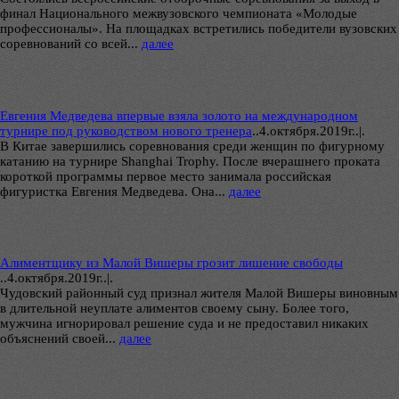
финал Национального межвузовского чемпионата «Молодые
профессионалы». На площадках встретились победители вузовских
соревнований со всей...
далее
Евгения Медведева впервые взяла золото на международном
турнире под руководством нового тренера
..
4.октября.2019г..|.
В Китае завершились соревнования среди женщин по фигурному
катанию на турнире Shanghai Trophy. После вчерашнего проката
короткой программы первое место занимала российская
фигуристка Евгения Медведева. Она...
далее
Алиментщику из Малой Вишеры грозит лишение свободы
..
4.октября.2019г..|.
Чудовский районный суд признал жителя Малой Вишеры виновным
в длительной неуплате алиментов своему сыну. Более того,
мужчина игнорировал решение суда и не предоставил никаких
объяснений своей...
далее