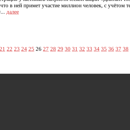
то в ней примет участие миллион человек, с учётом те
...
далее
21
22
23
24
25
26
27
28
29
30
31
32
33
34
35
36
37
38