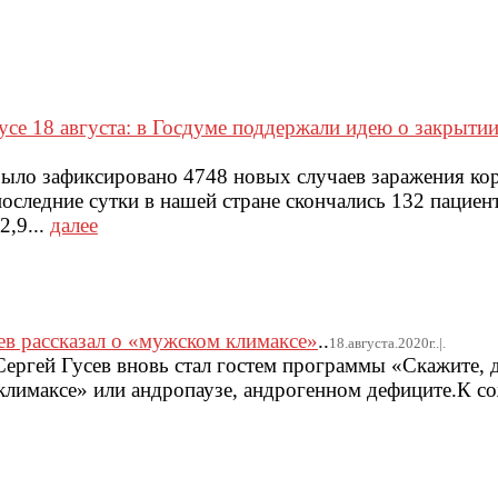
усе 18 августа: в Госдуме поддержали идею о закрыти
 было зафиксировано 4748 новых случаев заражения к
последние сутки в нашей стране скончались 132 пацие
2,9...
далее
ев рассказал о «мужском климаксе»
..
18.августа.2020г..|.
Сергей Гусев вновь стал гостем программы «Скажите, 
 климаксе» или андропаузе, андрогенном дефиците.К с