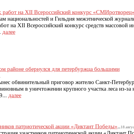
х работ на XII Всероссийский конкурс «СМИротворец
лам национальностей и Гильдия межэтнической журнал
абот на XII Всероссийский конкурс средств массовой 
.
далее
ом районе обернулся для петербуржца большими
.
ынес обвинительный приговор жителю Санкт-Петербу
иновным в уничтожении крупного участка леса из-за
9...
далее
тников патриотической акции «Диктант Победы»
..
18.авгус
истрация участников патриотической акции «Диктант П