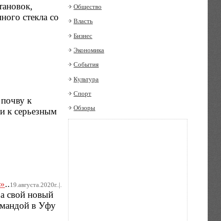
тановок,
Общество
ного стекла со
Власть
Бизнес
Экономика
События
Культура
Спорт
 почву к
Обзоры
ти к серьезным
й»
..
19.августа.2020г..|.
за свой новый
командой в Уфу