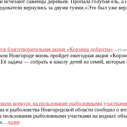
 исчезают саженцы деревьев. Пропала голубая ель, а
едователи вернулись за двумя туями.«Это был уже вер
тся благотворительная акция «Корзина доброты»
..
18.авг
ликом Новгороде вновь пройдет ежегодная акция «Корз
ё задача — собрать в школу детей из семей, которые 
явили конкурс на пользование рыболовными участками
ва и рыболовства Новгородской области сообщил о вт
а пользования рыболовными участками на водных объ
...
далее