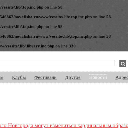
ssite/.lib/.top.inc.php
on line
58
546862/novafisha.ru/www/vessite/.lib/.top.inc.php
on line
58
ssite/.lib/.top.inc.php
on line
58
546862/novafisha.ru/www/vessite/.lib/.top.inc.php
on line
58
vessite/.lib/.library.inc.php
on line
330
спектакли, концерты, ночная жизнь, выставки, спорт, новости, знакомства
ям
Клубы
Фестивали
Другое
Новости
Адре
ого Новгорода могут измениться кардинальным образ