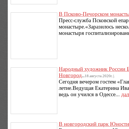
В Псково-Печорском монаст
Пресс-служба Псковской епа
монастыре.«Заразилось нескол
монастыря госпитализированы
Народный художник России Б
Новгород
..
18.августа.2020г..|.
Сегодня вечером гостем «Гл
летие.Ведущая Екатерина Ива
ведь он учился в Одессе...
дал
В новгородский парк Юности