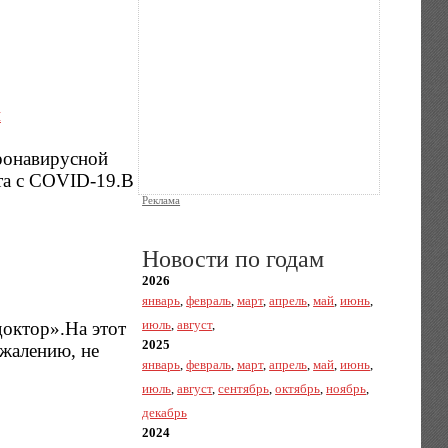
и
оронавирусной
нта с COVID-19.В
Реклама
Новости по годам
2026
январь
,
февраль
,
март
,
апрель
,
май
,
июнь
,
июль
,
август
,
доктор».На этот
2025
ожалению, не
январь
,
февраль
,
март
,
апрель
,
май
,
июнь
,
июль
,
август
,
сентябрь
,
октябрь
,
ноябрь
,
декабрь
2024