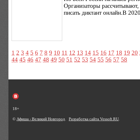
Организаторы рассчитывают, ч
писать диктант онлайн.В 2020
1
2
3
4
5
6
7
8
9
10
11
12
13
14
15
16
17
18
19
20
44
45
46
47
48
49
50
51
52
53
54
55
56
57
58
18+
©
Афиша - Великий Новгород
.
Разработка сайта Vessoft.RU
.