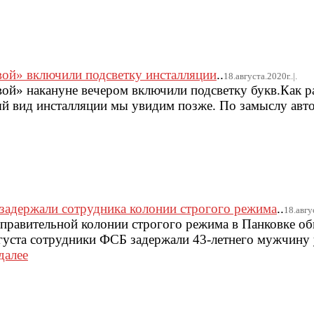
вой» включили подсветку инсталляции
..
18.августа.2020г..|.
ой» накануне вечером включили подсветку букв.Как ра
й вид инсталляции мы увидим позже. По замыслу авт
задержали сотрудника колонии строгого режима
..
18.авгус
правительной колонии строгого режима в Панковке об
густа сотрудники ФСБ задержали 43-летнего мужчину 
далее