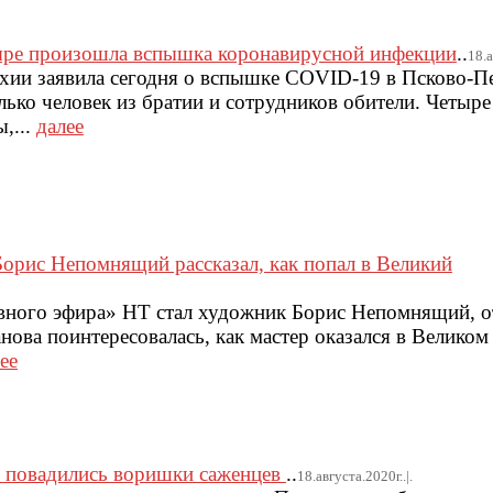
ыре произошла вспышка коронавирусной инфекции
..
18.а
рхии заявила сегодня о вспышке COVID-19 в Псково-П
ько человек из братии и сотрудников обители. Четыре
,...
далее
орис Непомнящий рассказал, как попал в Великий
авного эфира» НТ стал художник Борис Непомнящий, 
нова поинтересовалась, как мастер оказался в Великом
ее
 повадились воришки саженцев
..
18.августа.2020г..|.