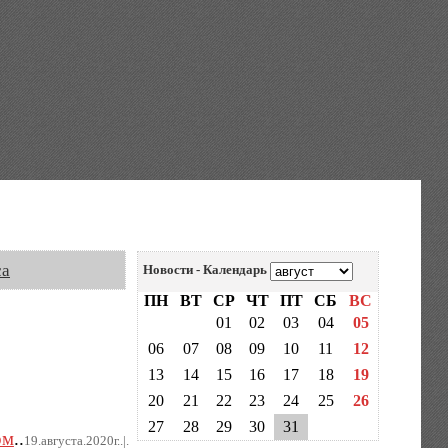
са
Новости - Календарь
ПН
ВТ
СР
ЧТ
ПТ
СБ
ВС
01
02
03
04
05
06
07
08
09
10
11
12
13
14
15
16
17
18
19
20
21
22
23
24
25
26
27
28
29
30
31
ом
..
19.августа.2020г..|.