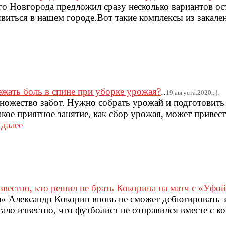
о Новгорода предложил сразу несколько вариантов ос
виться в нашем городе.Вот такие комплексы из закален
ежать боль в спине при уборке урожая?
..
19.августа.2020г..|.
множество забот. Нужно собрать урожай и подготовить
кое приятное занятие, как сбор урожая, может привес
.
далее
звестно, кто решил не брать Кокорина на матч с «Уфо
» Александр Кокорин вновь не сможет дебютировать 
тало известно, что футболист не отправился вместе с 