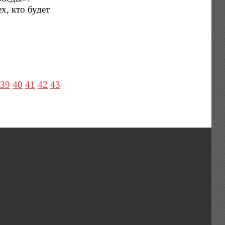
х, кто будет
39
40
41
42
43