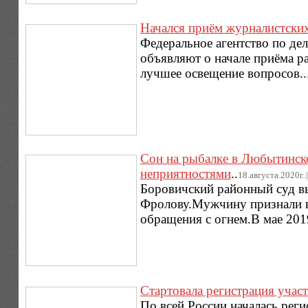
Начался приём журналистски
Федеральное агентство по де
объявляют о начале приёма р
лучшее освещение вопросов..
Сон на рыбалке в Любытинск
неприятностями
..
18.августа.2020г..|
Боровичский районный суд в
Фролову.Мужчину признали в
обращения с огнем.В мае 201
Стартовала регистрация учас
По всей России началась рег