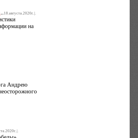
»
..
18.августа.2020г..|.
истики
информации на
рга Андрею
 неосторожного
та.2020г..|.
обеды».