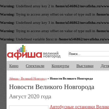
Warning
: Undefined array key 2 in
/home/u546862/novafisha.ru/www/ve
Warning
: Trying to access array offset on value of type null in
/home/u
Warning
: Undefined array key 3 in
/home/u546862/novafisha.ru/www/ve
Warning
: Trying to access array offset on value of type null in
/home/u
Warning
: Undefined variable $text in
/home/u546862/novafisha.ru/www/
Афиша Великого Новгорода. Кино, 
Кино
Спектакли
Концерты
Выставки
Дет
Афиша - Великий Новгород
»
Новости Великого Новгорода
Новости Великого Новгорода
Август 2020 года
Автобусные остановки Велик