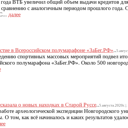
 года ВТБ увеличил общий объем выдачи кредитов для
 сравнению с аналогичным периодом прошлого года. С
С...
далее
стие в Всероссийском полумарафоне «ЗаБег.РФ»
..
5.авгус
едению спортивных массовых мероприятий подвел ито
йского полумарафона «ЗаБег.РФ». Около 500 новгород
е
сказала о новых находках в Старой Руссе
..
5.августа.2020г..|.
 работе археологической экспедиции Новгородского ун
 О том, как всё начиналось и каких результатов удало
лее