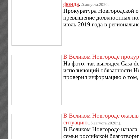
фонда
..
5.августа.2020г..|.
Прокуратура Новгородской об
превышение должностных полн
июль 2019 года в региональн
В Великом Новгороде прокуро
На фото: так выглядел Casa d
исполняющий обязанности Н
проверил информацию о том, 
В Великом Новгороде оказыв
ситуацию
..
5.августа.2020г..|.
В Великом Новгороде начала 
семьи российской благотвори