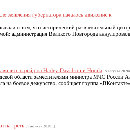
сле заявления губернатора началось движение к
зывали о том, что исторический развлекательный цент
мой: администрация Великого Новгорода аннулировал
вились в рейд на Harley-Davidson и Honda
..
5.августа.2020г.
дской области заместителями министра МЧС России А
а на боевое дежурство, сообщает группа «ВКонтакте
и на треть
..
5.августа.2020г..|.