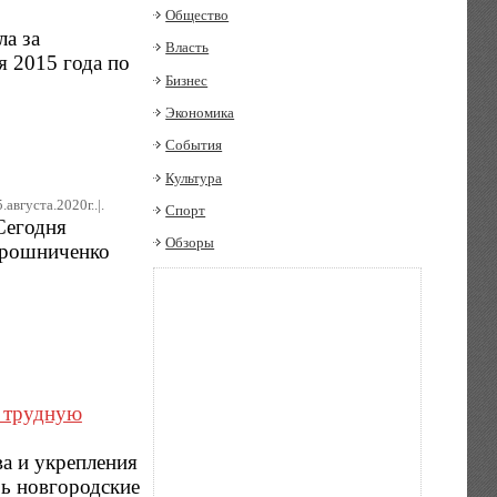
Общество
а за
Власть
я 2015 года по
Бизнес
Экономика
События
Культура
5.августа.2020г..|.
Спорт
.Сегодня
Обзоры
ирошниченко
в трудную
а и укрепления
рь новгородские