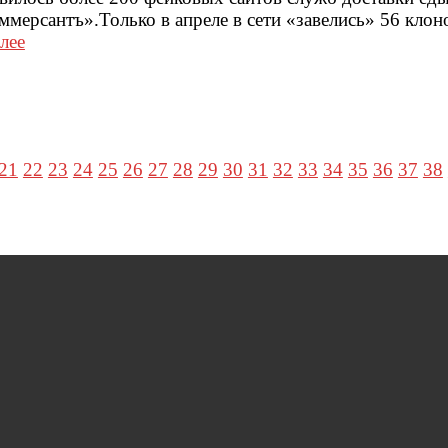
мерсантъ».Только в апреле в сети «завелись» 56 клоно
лее
21
22
23
24
25
26
27
28
29
30
31
32
33
34
35
36
37
38