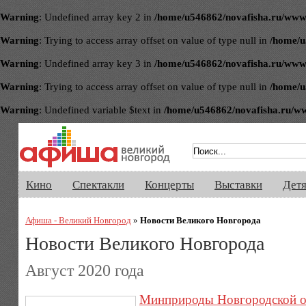
Warning
: Undefined array key 2 in
/home/u546862/novafisha.ru/www/ve
Warning
: Trying to access array offset on value of type null in
/home/u
Warning
: Undefined array key 3 in
/home/u546862/novafisha.ru/www/ve
Warning
: Trying to access array offset on value of type null in
/home/u
Warning
: Undefined variable $text in
/home/u546862/novafisha.ru/www/
Афиша Великого Новгорода. Кино, 
Кино
Спектакли
Концерты
Выставки
Дет
Афиша - Великий Новгород
»
Новости Великого Новгорода
Новости Великого Новгорода
Август 2020 года
Минприроды Новгородской обл