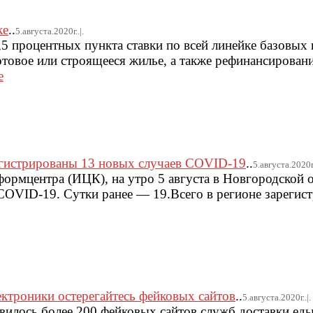
ке
..
5.августа.2020г..|.
0,5 процентных пункта ставки по всей линейке базовых
отовое или строящееся жилье, а также рефинансирова
е
егистрированы 13 новых случаев COVID-19
..
5.августа.2020г.
рмцентра (ИЦК), на утро 5 августа в Новгородской 
COVID-19. Сутки ранее — 19.Всего в регионе зарегис
ектроники остерегайтесь фейковых сайтов
..
5.августа.2020г..|.
явилось более 200 фейковых сайтов служб доставки еды