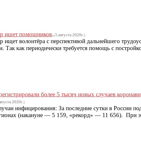
ор ищет помощников
..
5.августа.2020г..|.
 ищет волонтёра с перспективой дальнейшего трудоус
и. Так как периодически требуется помощь с постройк
арегистрировали более 5 тысяч новых случаев коронави
вгуста.2020г..|.
чаи инфицирования: За последние сутки в России по
егионах (накануне — 5 159, «рекорд» — 11 656). При 