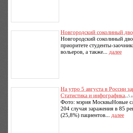
Новгородский соколиный дв
Новгородский соколиный двор
приоритете студенты-заочник
вольеров, а также...
далее
На утро 5 августа в России з
Статистика и инфографика
..
5.а
Фото: мэрия МосквыНовые слу
204 случая заражения в 85 р
(25,8%) пациентов...
далее