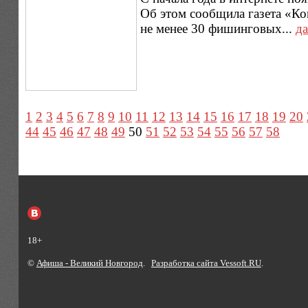
Об этом сообщила газета «Ком
не менее 30 фишинговых...
да
1
2
3
4
5
6
7
8
9
10
11
12
13
14
15
16
17
18
19
20
44
45
46
47
48
49
50
51
52
53
54
55
56
57
58
18+
©
Афиша - Великий Новгород
.
Разработка сайта Vessoft.RU
.