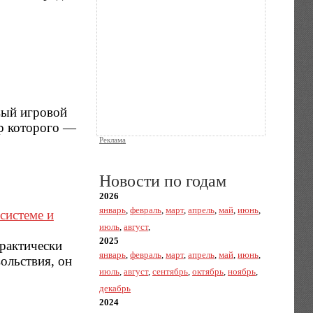
вый игровой
ор которого —
Реклама
Новости по годам
2026
январь
,
февраль
,
март
,
апрель
,
май
,
июнь
,
системе и
июль
,
август
,
2025
практически
январь
,
февраль
,
март
,
апрель
,
май
,
июнь
,
ольствия, он
июль
,
август
,
сентябрь
,
октябрь
,
ноябрь
,
декабрь
2024