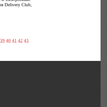
в Delivery Club,
39
40
41
42
43