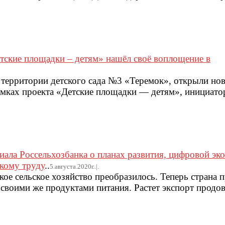
тские площадки – детям» нашёл своё воплощение в
а территории детского сада №3 «Теремок», открыли но
амках проекта «Детские площадки — детям», инициат
ала Россельхозбанка о планах развития, цифровой эко
кому труду
..
5.августа.2020г..|.
ое сельское хозяйство преобразилось. Теперь страна 
 своими же продуктами питания. Растет экспорт продов