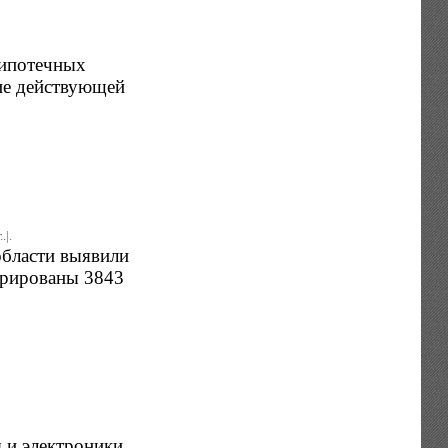
 ипотечных
ние действующей
.|.
области выявили
трированы 3843
 и электроники.