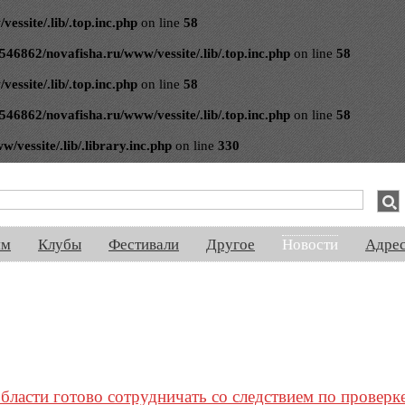
ssite/.lib/.top.inc.php
on line
58
546862/novafisha.ru/www/vessite/.lib/.top.inc.php
on line
58
ssite/.lib/.top.inc.php
on line
58
546862/novafisha.ru/www/vessite/.lib/.top.inc.php
on line
58
vessite/.lib/.library.inc.php
on line
330
спектакли, концерты, ночная жизнь, выставки, спорт, новости, знакомства
ям
Клубы
Фестивали
Другое
Новости
Адре
асти готово сотрудничать со следствием по проверке