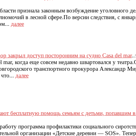
ласти признала законным возбуждение уголовного дел
омочий в лесной сфере.По версии следствия, с январ
ом...
далее
р закрыл доступ посторонним на судно Casa del mar
..
el mar, когда еще совсем недавно швартовался у театра
овгородского транспортного прокурора Александр М
что...
далее
ают бесплатную помощь семьям с детьми, попавшим 
работу программа профилактики социального сиротств
тельной организации «Детские деревни — SOS». Тепе