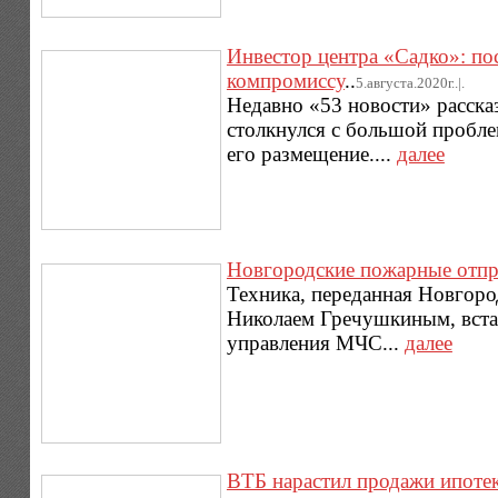
Инвестор центра «Садко»: по
компромиссу
..
5.августа.2020г..|.
Недавно «53 новости» расска
столкнулся с большой пробле
его размещение....
далее
Новгородские пожарные отпра
Техника, переданная Новгоро
Николаем Гречушкиным, встал
управления МЧС...
далее
ВТБ нарастил продажи ипотек