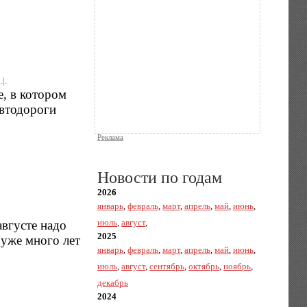
|.
, в котором
автодороги
Реклама
Новости по годам
2026
январь
,
февраль
,
март
,
апрель
,
май
,
июнь
,
июль
,
август
,
августе надо
2025
 уже много лет
январь
,
февраль
,
март
,
апрель
,
май
,
июнь
,
июль
,
август
,
сентябрь
,
октябрь
,
ноябрь
,
декабрь
2024