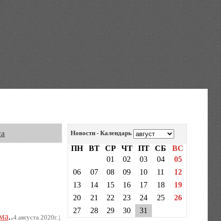
са
Новости - Календарь
ПН
ВТ
СР
ЧТ
ПТ
СБ
ВС
01
02
03
04
05
06
07
08
09
10
11
12
13
14
15
16
17
18
19
20
21
22
23
24
25
26
27
28
29
30
31
ма
..
4.августа.2020г..|.