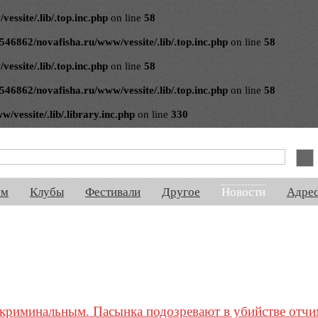
ssite/.lib/.top.inc.php
on line
58
546862/novafisha.ru/www/vessite/.lib/.top.inc.php
on line
58
ssite/.lib/.top.inc.php
on line
58
546862/novafisha.ru/www/vessite/.lib/.top.inc.php
on line
58
vessite/.lib/.library.inc.php
on line
330
спектакли, концерты, ночная жизнь, выставки, спорт, новости, знакомства
ям
Клубы
Фестивали
Другое
Новости
Адре
 криминальным. Пасынка подозревают в убийстве отчи