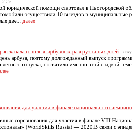
.2020г..|.
ой юридической помощи стартовал в Нвогородской обл
томобили осуществили 10 выездов в муниципальные 
ые две...
далее
ассказала о пользе арбузных разгрузочных дней
..
3.авгу
день арбуза, поэтому долгожданный выпуск програм
з летнего отпуска, посвятили именно этой сладкой тем
алее
внования для участия в финале национального чемпио
очные соревнования для участия в финале VIII Национ
ионалы» (WorldSkills Russia) — 2020.В связи с эпид