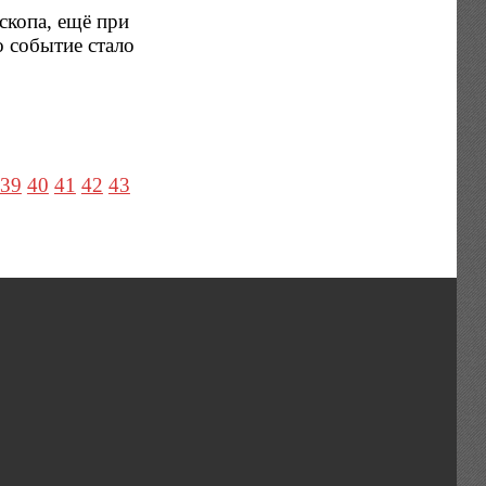
скопа, ещё при
о событие стало
39
40
41
42
43