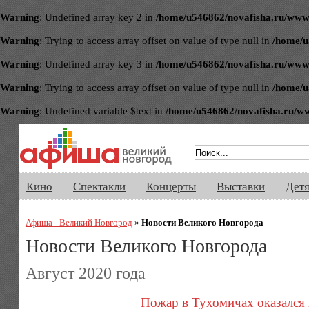
Warning
: Undefined array key 2 in
/home/u546862/novafisha.ru/www/ve
Warning
: Trying to access array offset on value of type null in
/home/u
Warning
: Undefined array key 3 in
/home/u546862/novafisha.ru/www/ve
Warning
: Trying to access array offset on value of type null in
/home/u
Warning
: Undefined variable $text in
/home/u546862/novafisha.ru/www/
Афиша Великого Новгорода. Кино, 
Кино
Спектакли
Концерты
Выставки
Дет
Афиша - Великий Новгород
»
Новости Великого Новгорода
Новости Великого Новгорода
Август 2020 года
Пожар в Тухомичах оказался