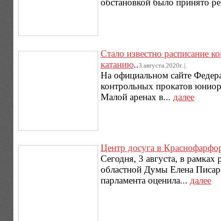
обстановкой было принято ре
Стало известно расписание 
катанию
..
3.августа.2020г..|.
На официальном сайте Федера
контрольных прокатов юниор
Малой аренах в...
далее
Центр досуга в Краснофарфор
Сегодня, 3 августа, в рамках
областной Думы Елена Писар
парламента оценила...
далее