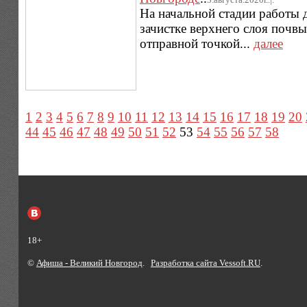
На начальной стадии работы 
зачистке верхнего слоя почвы
отправной точкой...
далее
1
2
3
4
5
6
7
8
9
10
11
12
13
14
15
16
17
18
19
20
44
45
46
47
48
49
50
51
52
53
54
55
56
57
58
18+
©
Афиша - Великий Новгород
.
Разработка сайта Vessoft.RU
.