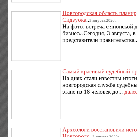
Новгородская область планир
Сидзуока
..
3.августа.2020г..|.
На фото: встреча с японской 
бизнес».Сегодня, 3 августа, 
представители правительства.
Самый красивый судебный при
На днях стали известны итог
новгородская служба судебн
этапе из 18 человек до...
дале
Археологи восстановили ист
Новгороде
..
3.августа.2020г..|.