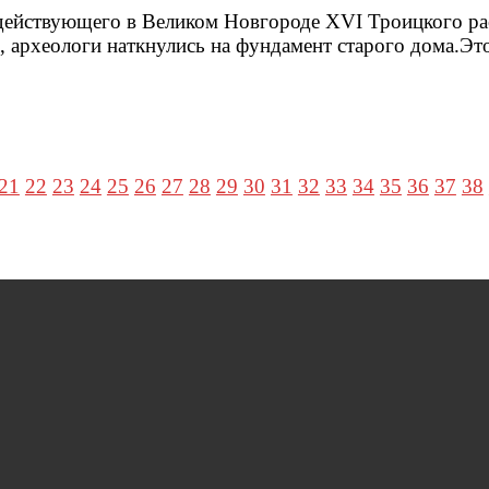
действующего в Великом Новгороде XVI Троицкого ра
, археологи наткнулись на фундамент старого дома.Эт
21
22
23
24
25
26
27
28
29
30
31
32
33
34
35
36
37
38