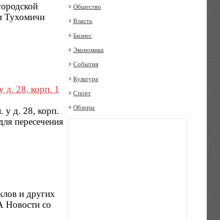
городской
Общество
ни Тухомичи
Власть
Бизнес
Экономика
События
Культура
д. 28, корп. 1
Спорт
Обзоры
у д. 28, корп.
для пересечения
клов и других
ИА Новости со