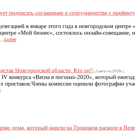
ует подписать соглашение о сотрудничестве с префект
делегацией в январе этого года в новгородском центре
в центре «Мой бизнес», состоялось онлайн-совещание, 
..
далее
став Новгородской области. Кто он?
..
3.августа.2020г..|.
и IV конкурса «Весна в погонах-2020», который ежего
ых приставов.Члены комиссии оценили фотографии уча
е
орию дома, который нашли на Троицком раскопе в Вел