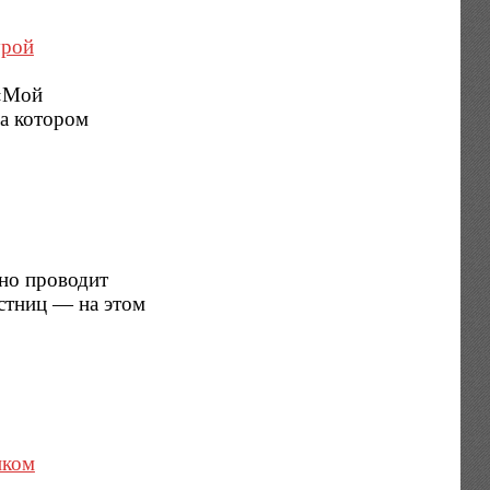
урой
 «Мой
на котором
дно проводит
стниц — на этом
иком