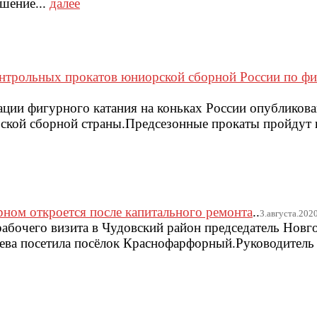
шение...
далее
контрольных прокатов юниорской сборной России по ф
ции фигурного катания на коньках России опубликова
ской сборной страны.Предсезонные прокаты пройдут 
ном откроется после капитального ремонта
..
3.августа.2020г
 рабочего визита в Чудовский район председатель Новг
ева посетила посёлок Краснофарфорный.Руководитель