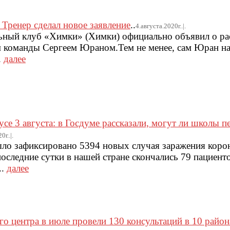
Тренер сделал новое заявление
..
4.августа.2020г..|.
льный клуб «Химки» (Химки) официально объявил о р
м команды Сергеем Юраном.Тем не менее, сам Юран н
.
далее
се 3 августа: в Госдуме рассказали, могут ли школы п
0г..|.
было зафиксировано 5394 новых случая заражения кор
последние сутки в нашей стране скончались 79 пациен
..
далее
 центра в июле провели 130 консультаций в 10 район