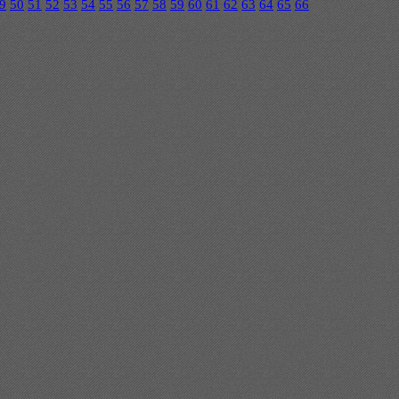
9
50
51
52
53
54
55
56
57
58
59
60
61
62
63
64
65
66