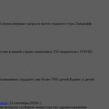
б игрок впервые сыграл в матче седьмого тура Тинькофф
сутки в нашей стране скончались 150 пациентов с COVID-
аболеванием страдают уже более 70% детей.Кариес у детей
новой
..
23.сентября.2020г..|.
дня вечером сообщило министерство здравоохранения