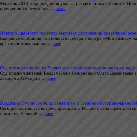
Мальчик 2018 года рождения упал с третьего этажа в Великом Нов
полученной в результате...
далее
Новгородцы могут посетить выставку достижений креативной экон
Как ранее сообщили «53 новости», вчера в центре «Мой бизнес» н
креативной экономики...
далее
Суд признал убийцу из Валдая и его подельника виновными и надол
Суд признал жителей Валдая Юрия Смирнова и Олега Дементьева в
декабря 2019 года в...
далее
Владимир Путин сообщил сенаторам о создании историко-археолог
Сегодня состоялась встреча президента России с сенаторами, на 
упомянул Великий...
далее