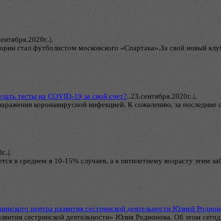
ентября.2020г..|.
орин стал футболистом московского «Спартака».За свой новый клу
елать тесты на COVID-19 за свой счет?
..
23.сентября.2020г..|.
 заражения коронавирусной инфекцией. К сожалению, за последние 
..|.
ется в среднем в 10-15% случаев, а к пятилетнему возрасту этим з
цинского центра развития сестринской деятельности Юлией Родио
звития сестринской деятельности» Юлия Родионова. Об этом сего