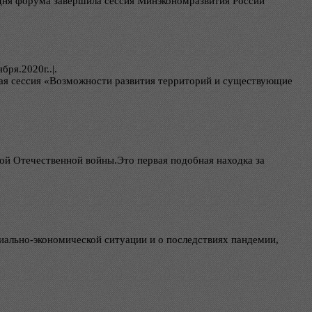
дня форума завершила сессия Минэкономразвития России
бря.2020г..|.
ая сессия «Возможности развития территорий и существующие
ой Отечественной войны.Это первая подобная находка за
иально-экономической ситуации и о последствиях пандемии,