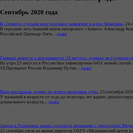
Сентябрь 2020 года
В «Зените» сделали неосторожное заявление в адрес Кокорина
..
24.с
В середине лета бывший игрок питерского «Зенита» Александр Кок
Российской Премьер-Лиги...
далее
Главные новости о коронавирусе 23 августа: должны ли студенты д
На утро 23 августа в России был зафиксирован 6431 новый случай
19.Президент России Владимир Путин...
далее
Врач рассказала, нужно ли лечить молочные зубы
..
23.сентября.2020г
У малышей в возрасте от года до полутора лет кариес диагностиру
дошкольного возраста...
далее
Завтра в Успенском храме состоится прощание с директором Меди
22 сентября ушла из жизни директор ОАУЗ «Медицинский центр ра