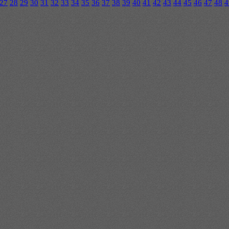
27
28
29
30
31
32
33
34
35
36
37
38
39
40
41
42
43
44
45
46
47
48
4