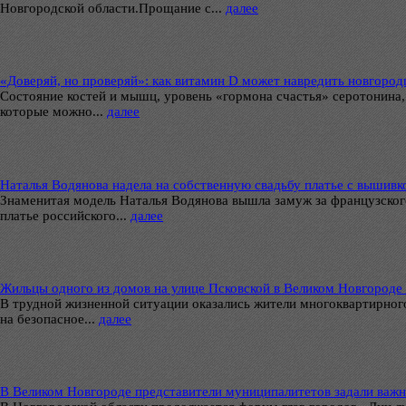
Новгородской области.Прощание с...
далее
«Доверяй, но проверяй»: как витамин D может навредить новгоро
Состояние костей и мышц, уровень «гормона счастья» серотонина,
которые можно...
далее
Наталья Водянова надела на собственную свадьбу платье с вышивк
Знаменитая модель Наталья Водянова вышла замуж за французског
платье российского...
далее
Жильцы одного из домов на улице Псковской в Великом Новгороде
В трудной жизненной ситуации оказались жители многоквартирного
на безопасное...
далее
В Великом Новгороде представители муниципалитетов задали важ