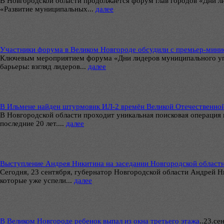
В Новгородской области продолжается форум глав городов «Дни л
«Развитие муниципальных...
далее
Участники форума в Великом Новгороде обсудили с премьер-ми
Ключевым мероприятием форума «Дни лидеров муниципального упр
барьеры: взгляд лидеров...
далее
В Ильмене найден штурмовик ИЛ-2 времён Великой Отечественно
В Новгородской области проходит уникальная поисковая операция
последние 20 лет....
далее
Выступление Андрея Никитина на заседании Новгородской област
Сегодня, 23 сентября, губернатор Новгородской области Андрей Н
которые уже успели...
далее
В Великом Новгороде ребенок выпал из окна третьего этажа
..
23.сен