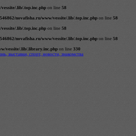
ssite/.lib/.top.inc.php
on line
58
546862/novafisha.ru/www/vessite/.lib/.top.inc.php
on line
58
ssite/.lib/.top.inc.php
on line
58
546862/novafisha.ru/www/vessite/.lib/.top.inc.php
on line
58
vessite/.lib/.library.inc.php
on line
330
нь, выставки, спорт, новости, знакомства