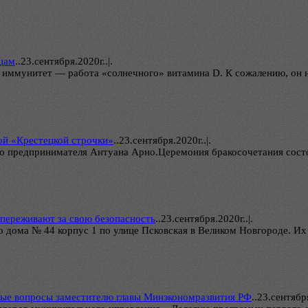
дцам
..
23.сентября.2020г..|.
 иммунитет — работа «солнечного» витамина D. К сожалению, он не
ой «Крестецкой строчки»
..
23.сентября.2020г..|.
о предпринимателя Антуана Арно.Церемония бракосочетания состо
 переживают за свою безопасность
..
23.сентября.2020г..|.
 дома № 44 корпус 1 по улице Псковская в Великом Новгороде. Их 
ные вопросы заместителю главы Минэкономразвития РФ
..
23.сентября