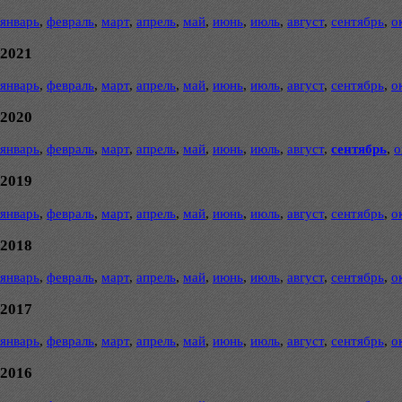
январь
,
февраль
,
март
,
апрель
,
май
,
июнь
,
июль
,
август
,
сентябрь
,
о
2021
январь
,
февраль
,
март
,
апрель
,
май
,
июнь
,
июль
,
август
,
сентябрь
,
о
2020
январь
,
февраль
,
март
,
апрель
,
май
,
июнь
,
июль
,
август
,
сентябрь
,
о
2019
январь
,
февраль
,
март
,
апрель
,
май
,
июнь
,
июль
,
август
,
сентябрь
,
о
2018
январь
,
февраль
,
март
,
апрель
,
май
,
июнь
,
июль
,
август
,
сентябрь
,
о
2017
январь
,
февраль
,
март
,
апрель
,
май
,
июнь
,
июль
,
август
,
сентябрь
,
о
2016