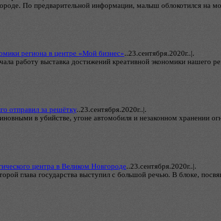
городе. По предварительной информации, малыш облокотился на мос
омики региона в центре «Мой бизнес»
..
23.сентября.2020г..|.
ачала работу выставка достижений креативной экономики нашего р
го отправил за решётку
..
23.сентября.2020г..|.
иновными в убийстве, угоне автомобиля и незаконном хранении ог
ического центра в Великом Новгороде
..
23.сентября.2020г..|.
которой глава государства выступил с большой речью. В блоке, по