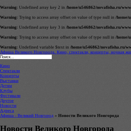
Warning
: Undefined array key 2 in
/home/u546862/novafisha.ru/www/ve
Warning
: Trying to access array offset on value of type null in
/home/u
Warning
: Undefined array key 3 in
/home/u546862/novafisha.ru/www/ve
Warning
: Trying to access array offset on value of type null in
/home/u
Warning
: Undefined variable $text in
/home/u546862/novafisha.ru/www/
Афиша Великого Новгорода. Кино, спектакли, концерты, ночная жиз
Кино
Спектакли
Концерты
Выставки
Детям
Клубы
Фестивали
Другое
Новости
Адреса
Афиша - Великий Новгород
»
Новости Великого Новгорода
Новости Великого Новгорода