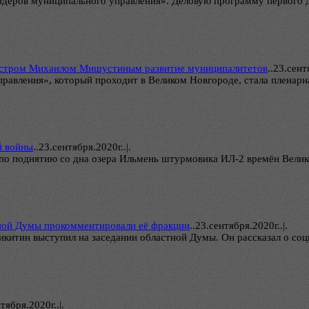
идеров муниципального управления». Деловую программу первого 
нистром Михаилом Мишустиным развитие муниципалитетов
..
23.сентя
авления», который проходит в Великом Новгороде, стала пленарн
й войны
..
23.сентября.2020г..|.
 по поднятию со дна озера Ильмень штурмовика ИЛ-2 времён Велик
ной Думы прокомментировали её фракции
..
23.сентября.2020г..|.
икитин выступил на заседании областной Думы. Он рассказал о соц
тября.2020г..|.