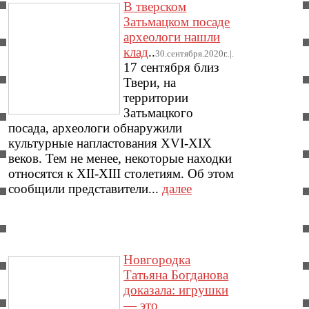
В тверском
Затьмацком посаде
археологи нашли
клад
..
30.сентября.2020г..|.
17 сентября близ
Твери, на
территории
Затьмацкого
посада, археологи обнаружили
культурные напластования XVI-XIX
веков. Тем не менее, некоторые находки
относятся к XII-XIII столетиям. Об этом
сообщили представители...
далее
Новгородка
Татьяна Богданова
доказала: игрушки
— это