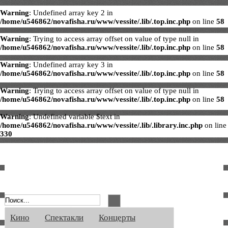
Warning
: Undefined array key 2 in
/home/u546862/novafisha.ru/www/vessite/.lib/.top.inc.php
on line
58
Warning
: Trying to access array offset on value of type null in
/home/u546862/novafisha.ru/www/vessite/.lib/.top.inc.php
on line
58
Warning
: Undefined array key 3 in
/home/u546862/novafisha.ru/www/vessite/.lib/.top.inc.php
on line
58
Warning
: Trying to access array offset on value of type null in
/home/u546862/novafisha.ru/www/vessite/.lib/.top.inc.php
on line
58
Warning
: Undefined variable $text in
/home/u546862/novafisha.ru/www/vessite/.lib/.library.inc.php
on line
330
Афиша Великого Новгорода. Кино, спе
Кино
Спектакли
Концерты