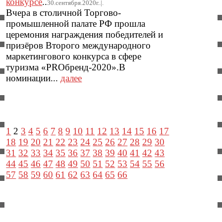
конкурсе
..
30.сентября.2020г..|.
Вчера в столичной Торгово-
промышленной палате РФ прошла
церемония награждения победителей и
призёров Второго международного
маркетингового конкурса в сфере
туризма «PROбренд-2020».В
номинации...
далее
1
2
3
4
5
6
7
8
9
10
11
12
13
14
15
16
17
18
19
20
21
22
23
24
25
26
27
28
29
30
31
32
33
34
35
36
37
38
39
40
41
42
43
44
45
46
47
48
49
50
51
52
53
54
55
56
57
58
59
60
61
62
63
64
65
66