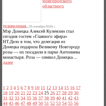
Новгородского
областного
телевидения
..
18.сентября.2020г..|.
Мэр Донецка Алексей Кулемзин стал
сегодня гостем «Главного эфира»
НТ.Дело в том, что делегация из
Донецка подарила Великому Новгороду
розы — их посадили в парке Антониева
монастыря. Роза — символ Донецка....
далее
1
2
3
4
5
6
7
8
9
10
11
12
13
14
15
16
17
18
19
20
21
22
23
24
25
26
27
28
29
30
31
32
33
34
35
36
37
38
39
40
41
42
43
44
45
46
47
48
49
50
51
52
53
54
55
56