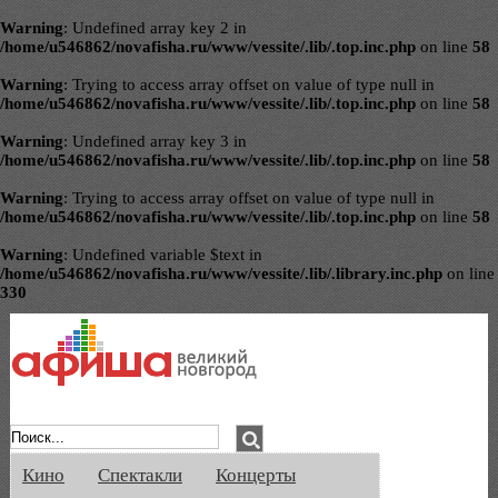
Warning
: Undefined array key 2 in
/home/u546862/novafisha.ru/www/vessite/.lib/.top.inc.php
on line
58
Warning
: Trying to access array offset on value of type null in
/home/u546862/novafisha.ru/www/vessite/.lib/.top.inc.php
on line
58
Warning
: Undefined array key 3 in
/home/u546862/novafisha.ru/www/vessite/.lib/.top.inc.php
on line
58
Warning
: Trying to access array offset on value of type null in
/home/u546862/novafisha.ru/www/vessite/.lib/.top.inc.php
on line
58
Warning
: Undefined variable $text in
/home/u546862/novafisha.ru/www/vessite/.lib/.library.inc.php
on line
330
Афиша Великого Новгорода. Кино, спе
Кино
Спектакли
Концерты