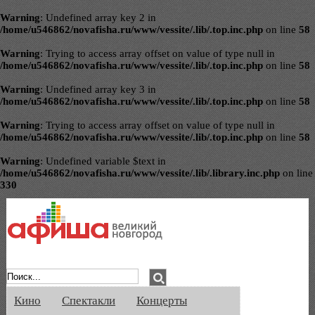
Warning
: Undefined array key 2 in
/home/u546862/novafisha.ru/www/vessite/.lib/.top.inc.php
on line
58
Warning
: Trying to access array offset on value of type null in
/home/u546862/novafisha.ru/www/vessite/.lib/.top.inc.php
on line
58
Warning
: Undefined array key 3 in
/home/u546862/novafisha.ru/www/vessite/.lib/.top.inc.php
on line
58
Warning
: Trying to access array offset on value of type null in
/home/u546862/novafisha.ru/www/vessite/.lib/.top.inc.php
on line
58
Warning
: Undefined variable $text in
/home/u546862/novafisha.ru/www/vessite/.lib/.library.inc.php
on line
330
Афиша Великого Новгорода. Кино, спе
Кино
Спектакли
Концерты