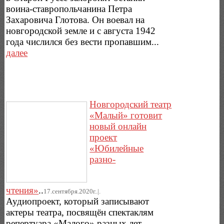
воина-ставропольчанина Петра
Захаровича Глотова. Он воевал на
новгородской земле и с августа 1942
года числился без вести пропавшим...
далее
Новгородский театр
«Малый» готовит
новый онлайн
проект
«Юбилейные
разно-
чтения»
..
17.сентября.2020г..|.
Аудиопроект, который записывают
актеры театра, посвящён спектаклям
репертуара «Малого» разных лет.