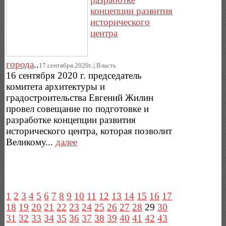
концепции развития
исторического
центра
города
..
17.сентября.2020г..|.Власть
16 сентября 2020 г. председатель
комитета архитектуры и
градостроительства Евгений Жилин
провел совещание по подготовке и
разработке концепции развития
исторического центра, которая позволит
Великому...
далее
1
2
3
4
5
6
7
8
9
10
11
12
13
14
15
16
17
18
19
20
21
22
23
24
25
26
27
28
29
30
31
32
33
34
35
36
37
38
39
40
41
42
43