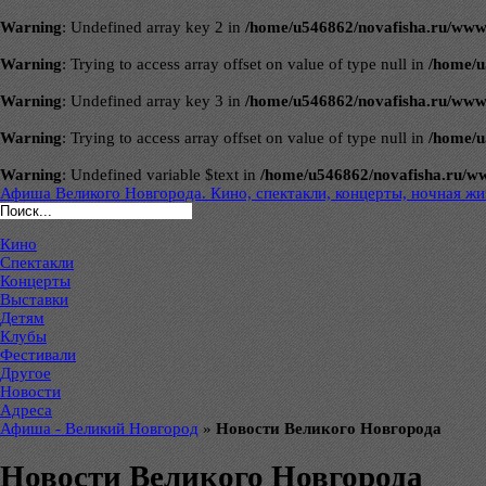
Warning
: Undefined array key 2 in
/home/u546862/novafisha.ru/www/ve
Warning
: Trying to access array offset on value of type null in
/home/u
Warning
: Undefined array key 3 in
/home/u546862/novafisha.ru/www/ve
Warning
: Trying to access array offset on value of type null in
/home/u
Warning
: Undefined variable $text in
/home/u546862/novafisha.ru/www/
Афиша Великого Новгорода. Кино, спектакли, концерты, ночная жиз
Кино
Спектакли
Концерты
Выставки
Детям
Клубы
Фестивали
Другое
Новости
Адреса
Афиша - Великий Новгород
»
Новости Великого Новгорода
Новости Великого Новгорода