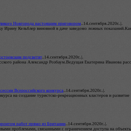
еликого Новгорода настоящим приговором
..
14.сентября.2020г..|.
Ирину Кельблер виновной в даче заведомо ложных показаний.Как ра
остоевским подсветят
..
14.сентября.2020г..|.
ского района Александр Розбаум.Ведущая Екатерина Иванова рассп
сессии Всероссийского конкурса
..
14.сентября.2020г..|.
нкурса на создание туристско-рекреационных кластеров и развитие
фронтом работ прямо из Британии
..
14.сентября.2020г..|.
выми проблемами, связанными с ограничением доступа на объекты 