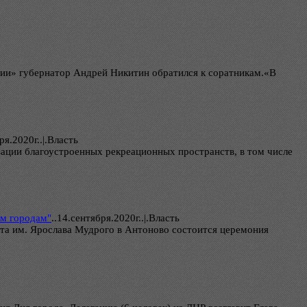
ии» губернатор Андрей Никитин обратился к соратникам.«В
ря.2020г..|.Власть
ации благоустроенных рекреационных пространств, в том числе
им городам"
..
14.сентября.2020г..|.Власть
тета им. Ярослава Мудрого в Антоново состоится церемония