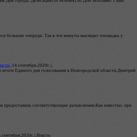
я Дня города. Делегацию (6 человек) из ДНР возглавит Глава
ся большие очереди. Так в эти минуты выглядит площадка у
ласти
..
14.сентября.2020г..|.
итоги Единого дня голосования в Новгородской области.Дмитрий
я предоставила соответствующие разъяснения.Как известно, при
.сентября.2020г..|.Власть