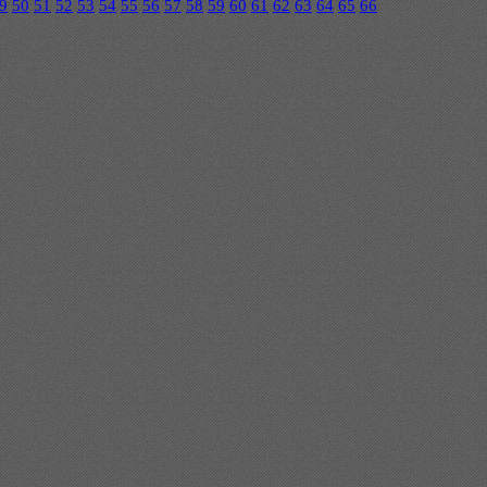
9
50
51
52
53
54
55
56
57
58
59
60
61
62
63
64
65
66