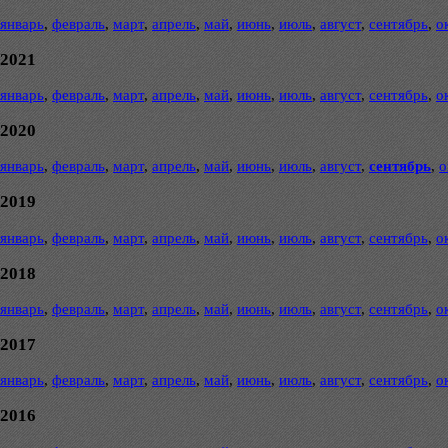
январь
,
февраль
,
март
,
апрель
,
май
,
июнь
,
июль
,
август
,
сентябрь
,
о
2021
январь
,
февраль
,
март
,
апрель
,
май
,
июнь
,
июль
,
август
,
сентябрь
,
о
2020
январь
,
февраль
,
март
,
апрель
,
май
,
июнь
,
июль
,
август
,
сентябрь
,
о
2019
январь
,
февраль
,
март
,
апрель
,
май
,
июнь
,
июль
,
август
,
сентябрь
,
о
2018
январь
,
февраль
,
март
,
апрель
,
май
,
июнь
,
июль
,
август
,
сентябрь
,
о
2017
январь
,
февраль
,
март
,
апрель
,
май
,
июнь
,
июль
,
август
,
сентябрь
,
о
2016