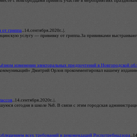
месте с новгородцами принять участие в мероприятиях праздновани
 от гриппа
..
14.сентября.2020г..|.
ицинскую услугу — прививку от гриппа.За прививками выстраивают
рьёзном изменении электоральных предпочтений в Новгородской об
 коммуникаций» Дмитрий Орлов прокомментировал нашему изданию 
лассов
..
14.сентября.2020г..|.
уюся сегодня в школе №8. В связи с этим городская администраци
соблюдением всех требований и рекомендаций Роспотребнадзора
..
14