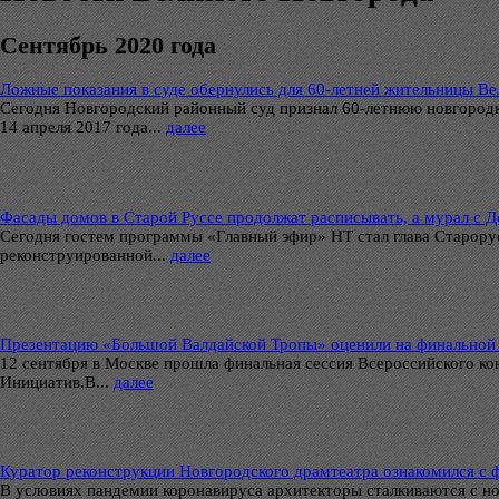
Сентябрь 2020 года
Ложные показания в суде обернулись для 60-летней жительницы В
Сегодня Новгородский районный суд признал 60-летнюю новгородку 
14 апреля 2017 года...
далее
Фасады домов в Старой Руссе продолжат расписывать, а мурал с Д
Сегодня гостем программы «Главный эфир» НТ стал глава Старорус
реконструированной...
далее
Презентацию «Большой Валдайской Тропы» оценили на финальной 
12 сентября в Москве прошла финальная сессия Всероссийского ко
Инициатив.В...
далее
Куратор реконструкции Новгородского драмтеатра ознакомился с 
В условиях пандемии коронавируса архитекторы сталкиваются с но