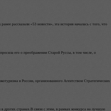
нее рассказали «53 новости», эта история началась с того, что
росила его о преображении Старой Руссы, в том числе, о
 экотуризма в России, организованного Агентством Стратегических
в других странах.В связи с этим, в рамках конкурса на лучшую