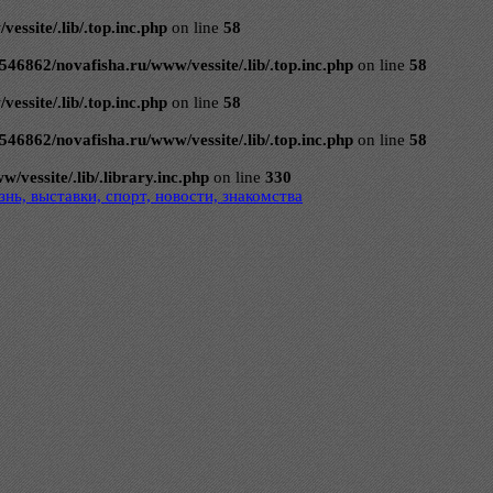
ssite/.lib/.top.inc.php
on line
58
546862/novafisha.ru/www/vessite/.lib/.top.inc.php
on line
58
ssite/.lib/.top.inc.php
on line
58
546862/novafisha.ru/www/vessite/.lib/.top.inc.php
on line
58
vessite/.lib/.library.inc.php
on line
330
нь, выставки, спорт, новости, знакомства