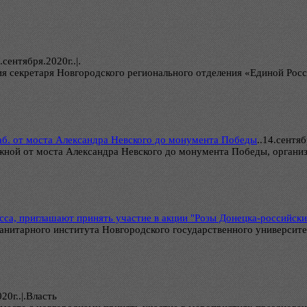
.сентября.2020г..|.
 секретаря Новгородского регионального отделения «Единой Росс
аб. от моста Александра Невского до монумента Победы
..
14.сентяб
ной от моста Александра Невского до монумента Победы, организ
а, приглашают принять участие в акции "Розы Донецка-российск
Гуманитарного института Новгородского государственного универси
20г..|.Власть