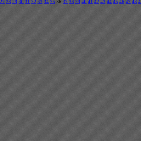
27
28
29
30
31
32
33
34
35
36
37
38
39
40
41
42
43
44
45
46
47
48
4