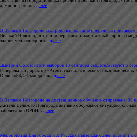
Делегация из города Донецка приедет в Великий Новгород, чтобы в
администрации...
далее
В Великом Новгороде выстроились большие очереди за прививками
Великий Новгород в эти дни переживает ажиотажный спрос на мед
здания медиахолдинга...
далее
Дмитрий Орлов: итоги выборов 13 сентября свидетельствуют о се
Генеральный директор «Агентства политических и экономических
Орлов:«84,4% мандатов...
далее
В Великом Новгороде на дистанционное обучение отправлены 38 к
Жители Великого Новгорода активно обсуждают ситуацию, сложивш
заболевании ОРВИ...
далее
Мероприятия Дня города и Х Русских Ганзейских дней пройдут с 