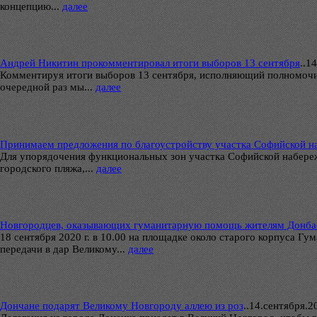
концепцию...
далее
Андрей Никитин прокомментировал итоги выборов 13 сентября
..
14
Комментируя итоги выборов 13 сентября, исполняющий полномочия
очередной раз мы...
далее
Принимаем предложения по благоустройству участка Софийской н
Для упорядочения функциональных зон участка Софийской набереж
городского пляжа,...
далее
Новгородцев, оказывающих гуманитарную помощь жителям Донбасс
18 сентября 2020 г. в 10.00 на площадке около старого корпуса 
передачи в дар Великому...
далее
Дончане подарят Великому Новгороду аллею из роз
..
14.сентября.20