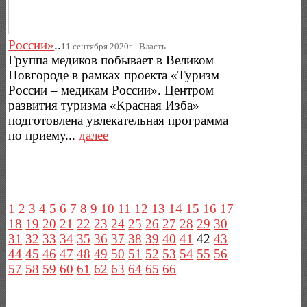
России»
..
11.сентября.2020г..|.Власть
Группа медиков побывает в Великом
Новгороде в рамках проекта «Туризм
России – медикам России». Центром
развития туризма «Красная Изба»
подготовлена увлекательная программа
по приему...
далее
1
2
3
4
5
6
7
8
9
10
11
12
13
14
15
16
17
18
19
20
21
22
23
24
25
26
27
28
29
30
31
32
33
34
35
36
37
38
39
40
41
42
43
44
45
46
47
48
49
50
51
52
53
54
55
56
57
58
59
60
61
62
63
64
65
66