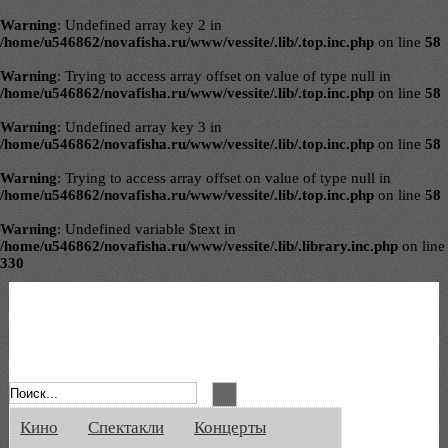
Warning
: Undefined array key 2 in
/home/u546862/novafisha.ru/www/vessite/.lib/.top.inc.php
on line
58
Warning
: Trying to access array offset on value of type null in
/home/u546862/novafisha.ru/www/vessite/.lib/.top.inc.php
on line
58
Warning
: Undefined array key 3 in
/home/u546862/novafisha.ru/www/vessite/.lib/.top.inc.php
on line
58
Warning
: Trying to access array offset on value of type null in
/home/u546862/novafisha.ru/www/vessite/.lib/.top.inc.php
on line
58
Warning
: Undefined variable $text in
/home/u546862/novafisha.ru/www/vessite/.lib/.library.inc.php
on line
330
Афиша Великого Новгорода. Кино, спе
Кино
Спектакли
Концерты