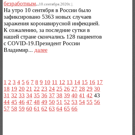
безработным
..
10.сентября.2020г..|.
На утро 10 сентября в России было
зафиксировано 5363 новых случаев
заражения коронавирусной инфекцией.
К сожалению, за последние сутки в
нашей стране скончались 128 пациентов
с COVID-19.Президент России
Владимир...
далее
1
2
3
4
5
6
7
8
9
10
11
12
13
14
15
16
17
18
19
20
21
22
23
24
25
26
27
28
29
30
31
32
33
34
35
36
37
38
39
40
41
42
43
44
45
46
47
48
49
50
51
52
53
54
55
56
57
58
59
60
61
62
63
64
65
66