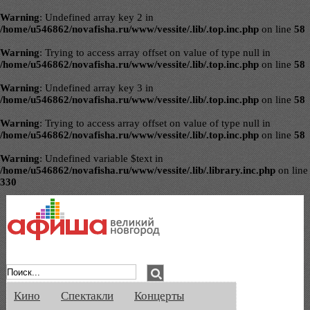
Warning
: Undefined array key 2 in
/home/u546862/novafisha.ru/www/vessite/.lib/.top.inc.php
on line
58
Warning
: Trying to access array offset on value of type null in
/home/u546862/novafisha.ru/www/vessite/.lib/.top.inc.php
on line
58
Warning
: Undefined array key 3 in
/home/u546862/novafisha.ru/www/vessite/.lib/.top.inc.php
on line
58
Warning
: Trying to access array offset on value of type null in
/home/u546862/novafisha.ru/www/vessite/.lib/.top.inc.php
on line
58
Warning
: Undefined variable $text in
/home/u546862/novafisha.ru/www/vessite/.lib/.library.inc.php
on line
330
Афиша Великого Новгорода. Кино, спе
Кино
Спектакли
Концерты