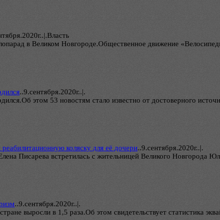
нтября.2020г..|.Власть
велопарад в Великом Новгороде.Общественное движение «Велосипеди
рдился
..
9.сентября.2020г..|.
дился.Об этом 53 новостям стало известно от достоверного источ
 реабилитационную коляску для её дочери
..
9.сентября.2020г..|.
 Елена Писарева встретилась с жительницей Великого Новгорода 
уризм
..
9.сентября.2020г..|.
стране выросли в 1,5 раза.Об этом свидетельствует статистика экв