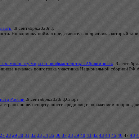
зывать
..
9.сентября.2020г..|.
ости. Но воришку поймал представитель подрядчика, который зани
я к чемпионату мира по профмастерству «Абилимпикс»
..
9.сентября.
анинова началась подготовка участника Национальной сборной РФ
ната России
..
9.сентября.2020г..|.Спорт
а страны по велоспорту-шоссе среди лиц с поражением опорно-дви
27
28
29
30
31
32
33
34
35
36
37
38
39
40
41
42
43
44
45
46
47
48
4