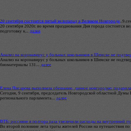
20 сентября состоится пятый велопарад в Великом Новгороде
..
9.се
20 сентября 2020г. во время празднования Дня города состоится 
подготовку к...
далее
Анализ на коронавирус у больных школьников в Шимске не подтве
Анализ на коронавирус у больных школьников в Шимске не подтвер
биоматериалы 131...
далее
Елена Писарева выполнила обещание, данное новгородке: подарила
Сегодня, 9 сентября, председатель Новгородской областной Думы
регионального парламента...
далее
ВТБ: россияне в полтора раза увеличили расходы на внутренний т
Во второй половине лета траты жителей России на путешествия по 