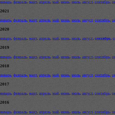
январь
,
февраль
,
март
,
апрель
,
май
,
июнь
,
июль
,
август
,
сентябрь
,
о
2021
январь
,
февраль
,
март
,
апрель
,
май
,
июнь
,
июль
,
август
,
сентябрь
,
о
2020
январь
,
февраль
,
март
,
апрель
,
май
,
июнь
,
июль
,
август
,
сентябрь
,
о
2019
январь
,
февраль
,
март
,
апрель
,
май
,
июнь
,
июль
,
август
,
сентябрь
,
о
2018
январь
,
февраль
,
март
,
апрель
,
май
,
июнь
,
июль
,
август
,
сентябрь
,
о
2017
январь
,
февраль
,
март
,
апрель
,
май
,
июнь
,
июль
,
август
,
сентябрь
,
о
2016
январь
,
февраль
,
март
,
апрель
,
май
,
июнь
,
июль
,
август
,
сентябрь
,
о