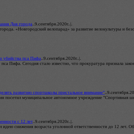
ания Дня города
..
9.сентября.2020г..|.
орода. «Новгородский велопарад» за развитие велокультуры и безо
го убийства пса Пифа
..
9.сентября.2020г..|.
 пса Пифа. Сегодня стало известно, что прокуратура признала зак
уделять развитию спортшколы пристальное внимание"
..
9.сентября.20
рин посетил муниципальное автономное учреждение "Спортивная шко
енности с 12 лет
..
9.сентября.2020г..|.
 идею снижения возраста уголовной ответственности до 12 лет. О