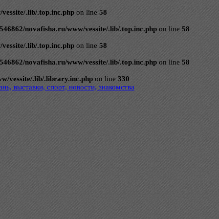
ssite/.lib/.top.inc.php
on line
58
546862/novafisha.ru/www/vessite/.lib/.top.inc.php
on line
58
ssite/.lib/.top.inc.php
on line
58
546862/novafisha.ru/www/vessite/.lib/.top.inc.php
on line
58
vessite/.lib/.library.inc.php
on line
330
нь, выставки, спорт, новости, знакомства