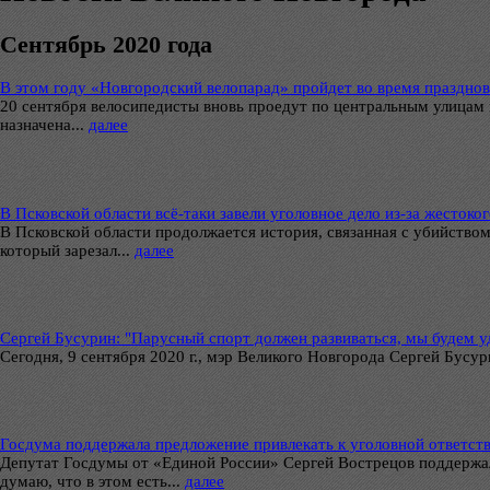
Сентябрь 2020 года
В этом году «Новгородский велопарад» пройдет во время празднов
20 сентября велосипедисты вновь проедут по центральным улицам г
назначена...
далее
В Псковской области всё-таки завели уголовное дело из-за жестоко
В Псковской области продолжается история, связанная с убийством
который зарезал...
далее
Сергей Бусурин: "Парусный спорт должен развиваться, мы будем 
Сегодня, 9 сентября 2020 г., мэр Великого Новгорода Сергей Бусу
Госдума поддержала предложение привлекать к уголовной ответств
Депутат Госдумы от «Единой России» Сергей Вострецов поддержал
думаю, что в этом есть...
далее