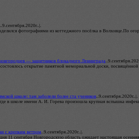
..
9.сентября.2020г..|.
елился фотографиями из коттеджного посёлка в Волховце.По огор
 новгородцев — защитников блокадного Ленинграда
..
9.сентября.2020
а состоялось открытие памятной мемориальной доски, посвящённой
мской школе: там заболели более ста учеников
..
9.сентября.2020г..|.
где в школе имени А. И. Горева произошла крупная вспышка инфек
ни с крепким ветром
..
9.сентября.2020г..|.
 дня 11 сентября Новгородскую область ожидает настоящая осення