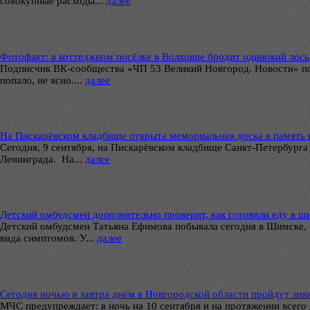
совокупные расходы...
далее
Фотофакт: в коттеджном посёлке в Волховце бродит одинокий лось
Подписчик ВК-сообщества «ЧП 53 Великий Новгород. Новости» под
попало, не ясно....
далее
На Пискарёвском кладбище открыта мемориальная доска в память
Сегодня, 9 сентября, на Пискарёвском кладбище Санкт-Петербург
Ленинграда. На...
далее
Детский омбудсмен дополнительно проверит, как готовили еду в ши
Детский омбудсмен Татьяна Ефимова побывала сегодня в Шимске, 
вида симптомов. У...
далее
Сегодня ночью и завтра днём в Новгородской области пройдут лив
МЧС предупреждает: в ночь на 10 сентября и на протяжении всего