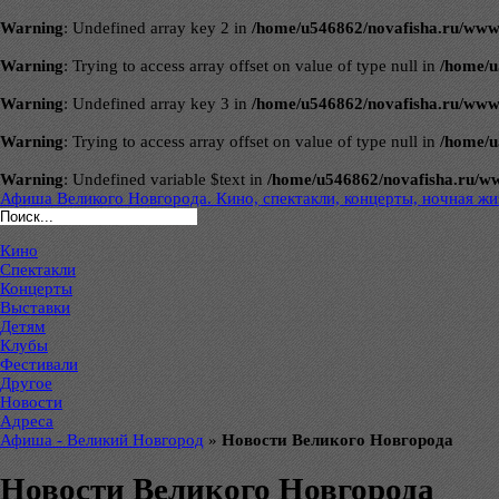
Warning
: Undefined array key 2 in
/home/u546862/novafisha.ru/www/ve
Warning
: Trying to access array offset on value of type null in
/home/u
Warning
: Undefined array key 3 in
/home/u546862/novafisha.ru/www/ve
Warning
: Trying to access array offset on value of type null in
/home/u
Warning
: Undefined variable $text in
/home/u546862/novafisha.ru/www/
Афиша Великого Новгорода. Кино, спектакли, концерты, ночная жиз
Кино
Спектакли
Концерты
Выставки
Детям
Клубы
Фестивали
Другое
Новости
Адреса
Афиша - Великий Новгород
»
Новости Великого Новгорода
Новости Великого Новгорода