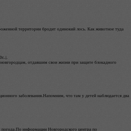
оженной территории бродит одинокий лось. Как животное туда
г..|.
 новгородцам, отдавшим свои жизни при защите блокадного
ционного заболевания.Напомним, что там у детей наблюдается два
я погода.По информации Новгородского центра по