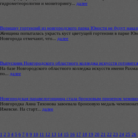
гидрометеорологии и мониторингу...
далее
Воришку гортензий из новгородского парка Юности не будут нака
Женщина попыталась украсть куст цветущей гортензии в парке Юн
Новгорода отмечают, что...
далее
Выпускник Новгородского областного колледжа искусств готовитс
На базе Новгородского областного колледжа искусств имени Рахм
по...
далее
Новгородская паравелогонщица стала бронзовым призером чемпио
Новгородка Анна Тихонова завоевала бронзовую медаль чемпионат
Ижевске. На старт...
далее
1
2
3
4
5
6
7
8
9
10
11
12
13
14
15
16
17
18
19
20
21
22
23
24
25
26