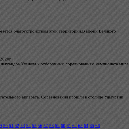
мается благоустройством этой территории.В мэрии Великого
2020г..|.
 Александра Уланова к отборочным соревнованиям чемпионата мира
гательного аппарата. Соревнования прошли в столице Удмуртии
9
50
51
52
53
54
55
56
57
58
59
60
61
62
63
64
65
66