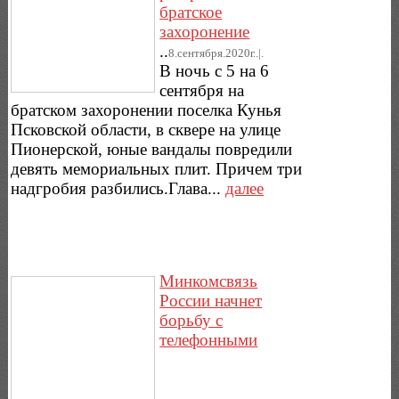
братское
захоронение
..
8.сентября.2020г..|.
В ночь с 5 на 6
сентября на
братском захоронении поселка Кунья
Псковской области, в сквере на улице
Пионерской, юные вандалы повредили
девять мемориальных плит. Причем три
надгробия разбились.Глава...
далее
Минкомсвязь
России начнет
борьбу с
телефонными