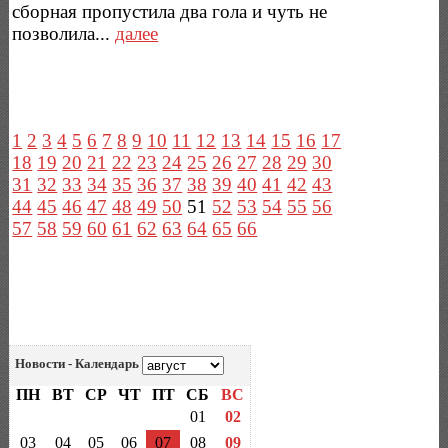
сборная пропустила два гола и чуть не
позволила...
далее
1
2
3
4
5
6
7
8
9
10
11
12
13
14
15
16
17
18
19
20
21
22
23
24
25
26
27
28
29
30
31
32
33
34
35
36
37
38
39
40
41
42
43
44
45
46
47
48
49
50
51
52
53
54
55
56
57
58
59
60
61
62
63
64
65
66
Новости - Календарь
ПН
ВТ
СР
ЧТ
ПТ
СБ
ВС
01
02
03
04
05
06
07
08
09