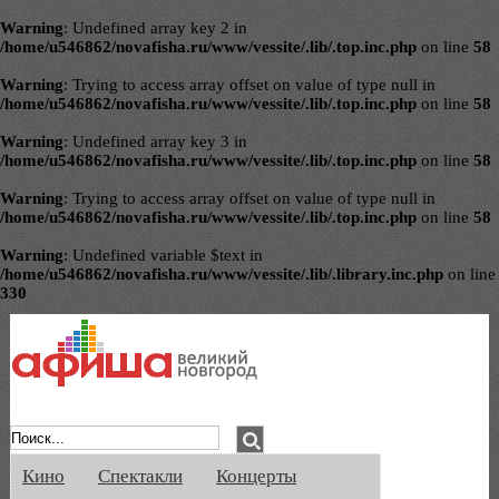
Warning
: Undefined array key 2 in
/home/u546862/novafisha.ru/www/vessite/.lib/.top.inc.php
on line
58
Warning
: Trying to access array offset on value of type null in
/home/u546862/novafisha.ru/www/vessite/.lib/.top.inc.php
on line
58
Warning
: Undefined array key 3 in
/home/u546862/novafisha.ru/www/vessite/.lib/.top.inc.php
on line
58
Warning
: Trying to access array offset on value of type null in
/home/u546862/novafisha.ru/www/vessite/.lib/.top.inc.php
on line
58
Warning
: Undefined variable $text in
/home/u546862/novafisha.ru/www/vessite/.lib/.library.inc.php
on line
330
Афиша Великого Новгорода. Кино, спе
Кино
Спектакли
Концерты