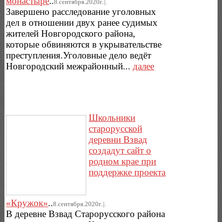
монастыре
..
8.сентября.2020г..|.
Завершено расследование уголовных
дел в отношении двух ранее судимых
жителей Новгородского района,
которые обвиняются в укрывательстве
преступления.Уголовные дело ведёт
Новгородский межрайонный...
далее
Школьники
старорусской
деревни Взвад
создадут сайт о
родном крае при
поддержке проекта
«Кружок»
..
8.сентября.2020г..|.
В деревне Взвад Старорусского района