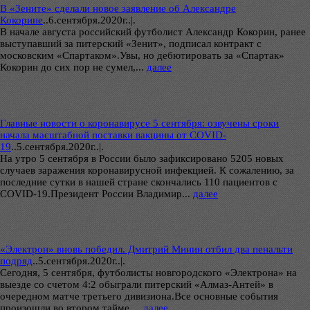
В «Зените» сделали новое заявление об Александре
Кокорине
..
6.сентября.2020г..|.
В начале августа российский футболист Александр Кокорин, ранее
выступавший за питерский «Зенит», подписал контракт с
московским «Спартаком».Увы, но дебютировать за «Спартак»
Кокорин до сих пор не сумел,...
далее
Главные новости о коронавирусе 5 сентября: озвучены сроки
начала масштабной поставки вакцины от COVID-
19
..
5.сентября.2020г..|.
На утро 5 сентября в России было зафиксировано 5205 новых
случаев заражения коронавирусной инфекцией. К сожалению, за
последние сутки в нашей стране скончались 110 пациентов с
COVID-19.Президент России Владимир...
далее
«Электрон» вновь победил. Дмитрий Минин отбил два пенальти
подряд
..
5.сентября.2020г..|.
Сегодня, 5 сентября, футболисты новгородского «Электрона» на
выезде со счетом 4:2 обыграли питерский «Алмаз-Антей» в
очередном матче третьего дивизиона.Все основные события
произошли во втором тайме....
далее