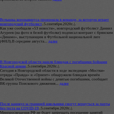
Вспышка коронавируса произошла в команде, за которую играет
новгородский футболист
..
5.сентября.2020г..|.
Как уже сообщали «53 новости», новгородский футболист Даниил
Агуреев (на фото в белой футболке) подписал контракт с брянским
«Динамо», выступающим в Футбольной национальной лиге
(ФНЛ).В середине августа...
далее
В Новгородской области нашли блиндаж с погибшими бойцами
Красной армии
..
5.сентября.2020г..|.
Сегодня в Новгородской области в ходе экспедиции «Мостки»
отряды «Правда» и «Ориент» обнаружили блиндаж времён
Великой Отечественной войны с девятью погибшими, сообщает
ВК-группа Поискового движения...
далее
После каникул за границей школьники смогут вернуться за парты
без теста на COVID-19
..
5.сентября.2020г..|.
Минпросвещения РФ не будет запрещать посещение занятий