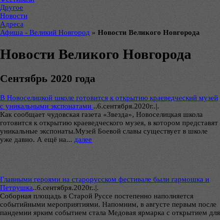
Другое
Новости
Адреса
Афиша - Великий Новгород
»
Новости Великого Новгорода
Новости Великого Новгорода
Сентябрь 2020 года
В Новоселицкой школе готовится к открытию краеведческий музей
с уникальными экспонатами
..
6.сентября.2020г..|.
Как сообщает чудовская газета «Звезда», Новоселицкая школа
готовится к открытию краеведческого музея, в котором представят
уникальные экспонаты.Музей Боевой славы существует в школе
уже давно. А ещё на...
далее
Главными героями на старорусском фестивале были гармошка и
Петрушка
..
6.сентября.2020г..|.
Соборная площадь в Старой Руссе постепенно наполняется
событийными мероприятиями. Напомним, в августе первым после
пандемии ярким событием стала Медовая ярмарка с открытием для