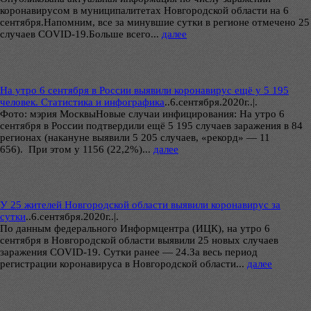
коронавирусом в муниципалитетах Новгородской области на 6
сентября.Напомним, все за минувшие сутки в регионе отмечено 25
случаев COVID-19.Больше всего...
далее
На утро 6 сентября в России выявили коронавирус ещё у 5 195
человек. Статистика и инфографика
..
6.сентября.2020г..|.
Фото: мэрия МосквыНовые случаи инфицирования: На утро 6
сентября в России подтвердили ещё 5 195 случаев заражения в 84
регионах (накануне выявили 5 205 случаев, «рекорд» — 11
656). При этом у 1156 (22,2%)...
далее
У 25 жителей Новгородской области выявили коронавирус за
сутки
..
6.сентября.2020г..|.
По данным федерального Информцентра (ИЦК), на утро 6
сентября в Новгородской области выявили 25 новых случаев
заражения COVID-19. Сутки ранее — 24.За весь период
регистрации коронавируса в Новгородской области...
далее