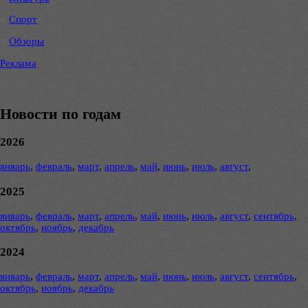
Спорт
Обзоры
Реклама
Новости по годам
2026
январь
,
февраль
,
март
,
апрель
,
май
,
июнь
,
июль
,
август
,
2025
январь
,
февраль
,
март
,
апрель
,
май
,
июнь
,
июль
,
август
,
сентябрь
,
октябрь
,
ноябрь
,
декабрь
2024
январь
,
февраль
,
март
,
апрель
,
май
,
июнь
,
июль
,
август
,
сентябрь
,
октябрь
,
ноябрь
,
декабрь