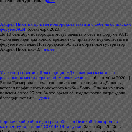
посещения туристов...
далее
Андрей Никитин призвал новгородцев заявить о себе на сочинском
форуме АСИ
..
6.сентября.2020г..|.
До 10 сентября новгородцы могут заявить о себе на форуме АСИ
«Сильные идеи для нового времени».С призывом поучаствовать в
форуме к жителям Новгородской области обратился губернатор
Андрей Никитин:«В...
далее
Участница поисковой экспедиции «Долина» рассказала, как
раскопки на местах сражений меняют человека
..
6.сентября.2020г..|.
Елена Тремерова — участник поисковой экспедиции «Долина»,
ветеран парфинского поискового клуба «Долг». Она занималась
поиском более 25 лет. За это время её неоднократно награждали
благодарностями,...
далее
Боровичский район в два раза обогнал Великий Новгород по
количеству заражений COVID-19 за сутки
..
6.сентября.2020г..|.
Опубликована актуальная информация по числу заражений