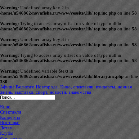
Warning
: Undefined array key 2 in
/home/u546862/novafisha.ru/www/vessite/.lib/.top.inc.php
on line
58
Warning
: Trying to access array offset on value of type null in
/home/u546862/novafisha.ru/www/vessite/.lib/.top.inc.php
on line
58
Warning
: Undefined array key 3 in
/home/u546862/novafisha.ru/www/vessite/.lib/.top.inc.php
on line
58
Warning
: Trying to access array offset on value of type null in
/home/u546862/novafisha.ru/www/vessite/.lib/.top.inc.php
on line
58
Warning
: Undefined variable $text in
/home/u546862/novafisha.ru/www/vessite/.lib/.library.inc.php
on line
330
Афиша Великого Новгорода. Кино, спектакли, концерты, ночная
жизнь, выставки, спорт, новости, знакомства
Кино
Спектакли
Концерты
Выставки
Детям
Клубы
Фестивали