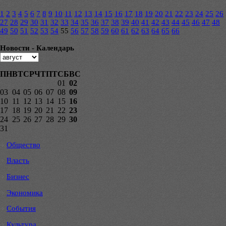
1
2
3
4
5
6
7
8
9
10
11
12
13
14
15
16
17
18
19
20
21
22
23
24
25
26
27
28
29
30
31
32
33
34
35
36
37
38
39
40
41
42
43
44
45
46
47
48
49
50
51
52
53
54
55
56
57
58
59
60
61
62
63
64
65
66
Новости - Календарь
ПН
ВТ
СР
ЧТ
ПТ
СБ
ВС
01
02
03
04
05
06
07
08
09
10
11
12
13
14
15
16
17
18
19
20
21
22
23
24
25
26
27
28
29
30
31
Общество
Власть
Бизнес
Экономика
События
Культура