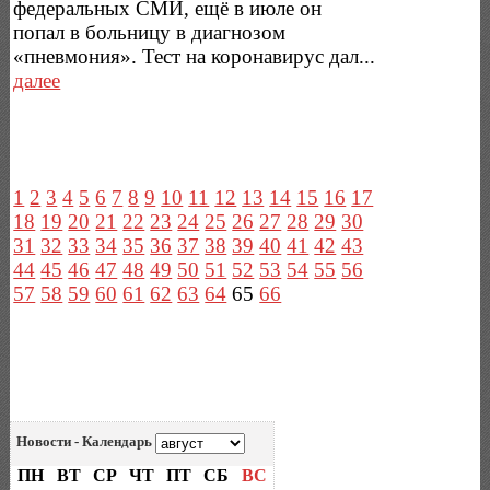
федеральных СМИ, ещё в июле он
попал в больницу в диагнозом
«пневмония». Тест на коронавирус дал...
далее
1
2
3
4
5
6
7
8
9
10
11
12
13
14
15
16
17
18
19
20
21
22
23
24
25
26
27
28
29
30
31
32
33
34
35
36
37
38
39
40
41
42
43
44
45
46
47
48
49
50
51
52
53
54
55
56
57
58
59
60
61
62
63
64
65
66
Новости - Календарь
ПН
ВТ
СР
ЧТ
ПТ
СБ
ВС