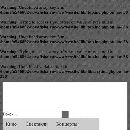
Warning
: Undefined array key 2 in
/home/u546862/novafisha.ru/www/vessite/.lib/.top.inc.php
on line
58
Warning
: Trying to access array offset on value of type null in
/home/u546862/novafisha.ru/www/vessite/.lib/.top.inc.php
on line
58
Warning
: Undefined array key 3 in
/home/u546862/novafisha.ru/www/vessite/.lib/.top.inc.php
on line
58
Warning
: Trying to access array offset on value of type null in
/home/u546862/novafisha.ru/www/vessite/.lib/.top.inc.php
on line
58
Warning
: Undefined variable $text in
/home/u546862/novafisha.ru/www/vessite/.lib/.library.inc.php
on line
330
Афиша Великого Новгорода. Кино, спе
Кино
Спектакли
Концерты