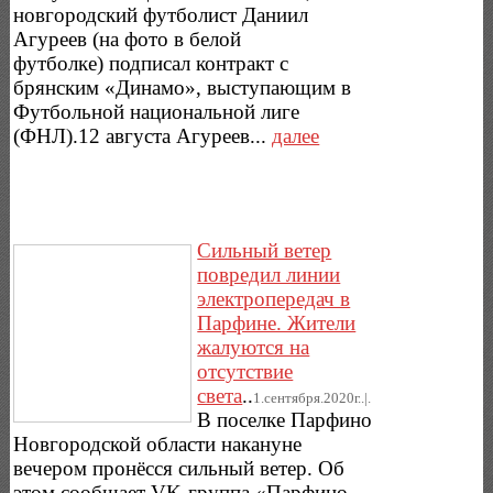
новгородский футболист Даниил
Агуреев (на фото в белой
футболке) подписал контракт с
брянским «Динамо», выступающим в
Футбольной национальной лиге
(ФНЛ).12 августа Агуреев...
далее
Сильный ветер
повредил линии
электропередач в
Парфине. Жители
жалуются на
отсутствие
света
..
1.сентября.2020г..|.
В поселке Парфино
Новгородской области накануне
вечером пронёсся сильный ветер. Об
этом сообщает VK-группа «Парфино