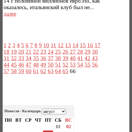
14 с половиной миллионов евро.Но, как
оказалось, итальянский клуб был не...
далее
1
2
3
4
5
6
7
8
9
10
11
12
13
14
15
16
17
18
19
20
21
22
23
24
25
26
27
28
29
30
31
32
33
34
35
36
37
38
39
40
41
42
43
44
45
46
47
48
49
50
51
52
53
54
55
56
57
58
59
60
61
62
63
64
65
66
Новости - Календарь
ПН
ВТ
СР
ЧТ
ПТ
СБ
ВС
01
02