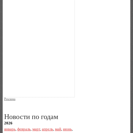
Реклама
Новости по годам
2026
январь
,
февраль
,
март
,
апрель
,
май
,
июнь
,