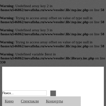
Warning
: Undefined array key 2 in
/home/u546862/novafisha.ru/www/vessite/.lib/.top.inc.php
on line
58
Warning
: Trying to access array offset on value of type null in
/home/u546862/novafisha.ru/www/vessite/.lib/.top.inc.php
on line
58
Warning
: Undefined array key 3 in
/home/u546862/novafisha.ru/www/vessite/.lib/.top.inc.php
on line
58
Warning
: Trying to access array offset on value of type null in
/home/u546862/novafisha.ru/www/vessite/.lib/.top.inc.php
on line
58
Warning
: Undefined variable $text in
/home/u546862/novafisha.ru/www/vessite/.lib/.library.inc.php
on line
330
Афиша Великого Новгорода. Кино, спе
Кино
Спектакли
Концерты