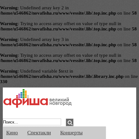
Warning
: Undefined array key 2 in
/home/u546862/novafisha.ru/www/vessite/.lib/.top.inc.php
on line
58
Warning
: Trying to access array offset on value of type null in
/home/u546862/novafisha.ru/www/vessite/.lib/.top.inc.php
on line
58
Warning
: Undefined array key 3 in
/home/u546862/novafisha.ru/www/vessite/.lib/.top.inc.php
on line
58
Warning
: Trying to access array offset on value of type null in
/home/u546862/novafisha.ru/www/vessite/.lib/.top.inc.php
on line
58
Warning
: Undefined variable $text in
/home/u546862/novafisha.ru/www/vessite/.lib/.library.inc.php
on line
330
Афиша Великого Новгорода. Кино, спе
Кино
Спектакли
Концерты