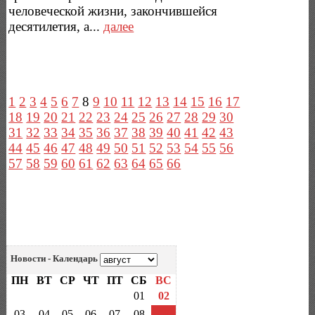
человеческой жизни, закончившейся
десятилетия, а...
далее
1
2
3
4
5
6
7
8
9
10
11
12
13
14
15
16
17
18
19
20
21
22
23
24
25
26
27
28
29
30
31
32
33
34
35
36
37
38
39
40
41
42
43
44
45
46
47
48
49
50
51
52
53
54
55
56
57
58
59
60
61
62
63
64
65
66
Новости - Календарь
ПН
ВТ
СР
ЧТ
ПТ
СБ
ВС
01
02
03
04
05
06
07
08
09