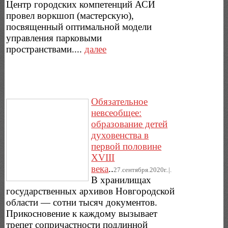
Центр городских компетенций АСИ
провел воркшоп (мастерскую),
посвященный оптимальной модели
управления парковыми
пространствами....
далее
Обязательное
невсеобщее:
образование детей
духовенства в
первой половине
XVIII
века
..
27.сентября.2020г..|.
В хранилищах
государственных архивов Новгородской
области — сотни тысяч документов.
Прикосновение к каждому вызывает
трепет сопричастности подлинной