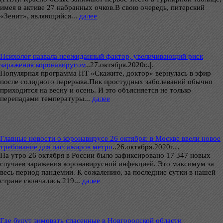
имея в активе 27 набранных очков.В свою очередь, питерский
«Зенит», являющийся...
далее
Психолог назвала неожиданный фактор, увеличивающий риск
заражения коронавирусом
..
27.октября.2020г..|.
Популярная программа НТ «Скажите, доктор» вернулась в эфир
после солидного перерыва.Пик простудных заболеваний обычно
приходится на весну и осень. И это объясняется не только
перепадами температуры...
далее
Главные новости о коронавирусе 26 октября: в Москве ввели новое
требование для пассажиров метро
..
26.октября.2020г..|.
На утро 26 октября в России было зафиксировано 17 347 новых
случаев заражения коронавирусной инфекцией. Это максимум за
весь период пандемии. К сожалению, за последние сутки в нашей
стране скончались 219...
далее
Где будут зимовать спасенные в Новгородской области