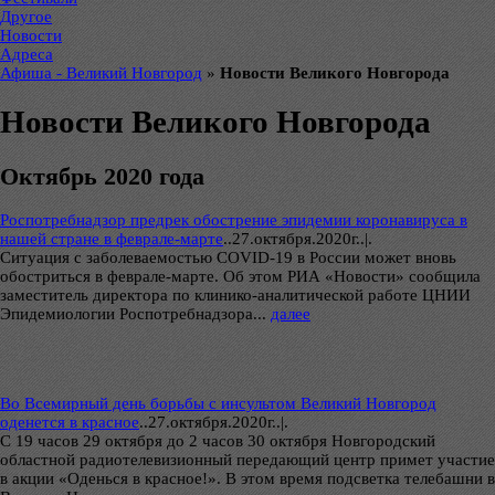
Другое
Новости
Адреса
Афиша - Великий Новгород
»
Новости Великого Новгорода
Новости Великого Новгорода
Октябрь 2020 года
Роспотребнадзор предрек обострение эпидемии коронавируса в
нашей стране в феврале-марте
..
27.октября.2020г..|.
Ситуация с заболеваемостью COVID-19 в России может вновь
обостриться в феврале-марте. Об этом РИА «Новости» сообщила
заместитель директора по клинико-аналитической работе ЦНИИ
Эпидемиологии Роспотребнадзора...
далее
Во Всемирный день борьбы с инсультом Великий Новгород
оденется в красное
..
27.октября.2020г..|.
С 19 часов 29 октября до 2 часов 30 октября Новгородский
областной радиотелевизионный передающий центр примет участие
в акции «Оденься в красное!». В этом время подсветка телебашни в