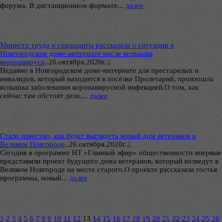
форума. В дистанционном формате...
далее
Министр труда и соцзащиты рассказала о ситуации в
Новгородском доме-интернате после вспышки
коронавируса
..
26.октября.2020г..|.
Недавно в Новгородском доме-интернате для престарелых и
инвалидов, который находится в посёлке Пролетарий, произошла
вспышка заболевания коронавирусной инфекцией.О том, как
сейчас там обстоят дела,...
далее
Стало известно, как будет выглядеть новый дом ветеранов в
Великом Новгороде
..
26.октября.2020г..|.
Сегодня в программе НТ «Главный эфир» общественности впервые
представили проект будущего дома ветеранов, который возведут в
Великом Новгороде на месте старого.О проекте рассказала гостья
программы, новый...
далее
1
2
3
4
5
6
7
8
9
10
11
12
13
14
15
16
17
18
19
20
21
22
23
24
25
26