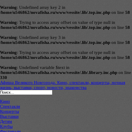
Warning
: Undefined array key 2 in
/home/u546862/novafisha.ru/www/vessite/.lib/.top.inc.php
on line
58
Warning
: Trying to access array offset on value of type null in
/home/u546862/novafisha.ru/www/vessite/.lib/.top.inc.php
on line
58
Warning
: Undefined array key 3 in
/home/u546862/novafisha.ru/www/vessite/.lib/.top.inc.php
on line
58
Warning
: Trying to access array offset on value of type null in
/home/u546862/novafisha.ru/www/vessite/.lib/.top.inc.php
on line
58
Warning
: Undefined variable $text in
/home/u546862/novafisha.ru/www/vessite/.lib/.library.inc.php
on line
330
Афиша Великого Новгорода. Кино, спектакли, концерты, ночная
жизнь, выставки, спорт, новости, знакомства
Кино
Спектакли
Концерты
Выставки
Детям
Клубы
Фестивали