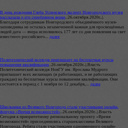
В день рождения Глеба Успенского эксперт Новгородского музея
рассказала о его серебряном венке
..
26.октября.2020г..|.
Благодаря сотрудникам Новгородского объединённого музея-
заповедника не осталась незамеченной важная для просвещённых
людей дата — вчера исполнилось 177 лет со дня появления на свет
известного российского...
далее
Политехнический колледж приглашает на бесплатные курсы
повышения квалификации
..
26.октября.2020г..|.Власть
Политехнический колледж НовГУ им. Ярослава Мудрого
приглашает всех желающих (и работающих, и не работающих
граждан) на бесплатные курсы повышения квалификации. Они
состоятся в период с 1 ноября по 12 декабря,...
далее
Школьники из Великого Новгорода стали участниками онлайн-
форума «Время возможностей»
..
26.октября.2020г..|.Власть
Сегодня к приоритетному региональному проекту «Время
возможностей» присоединились старшеклассники Великого
Новгорода. Ребята стали участниками одноименного онлайн-