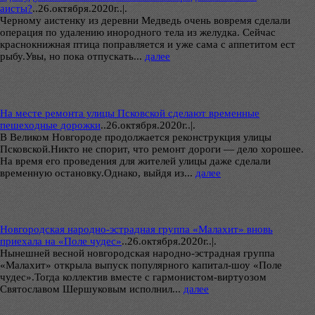
аисты?
..
26.октября.2020г..|.
Черному аистенку из деревни Медведь очень вовремя сделали
операция по удалению инородного тела из желудка. Сейчас
краснокнижная птица поправляется и уже сама с аппетитом ест
рыбу.Увы, но пока отпускать...
далее
На месте ремонта улицы Псковской сделают временные
пешеходные дорожки
..
26.октября.2020г..|.
В Великом Новгороде продолжается реконструкция улицы
Псковской.Никто не спорит, что ремонт дороги — дело хорошее.
На время его проведения для жителей улицы даже сделали
временную остановку.Однако, выйдя из...
далее
Новгородская народно-эстрадная группа «Малахит» вновь
приехала на «Поле чудес»
..
26.октября.2020г..|.
Нынешней весной новгородская народно-эстрадная группа
«Малахит» открыла выпуск популярного капитал-шоу «Поле
чудес».Тогда коллектив вместе с гармонистом-виртуозом
Святославом Шершуковым исполнил...
далее