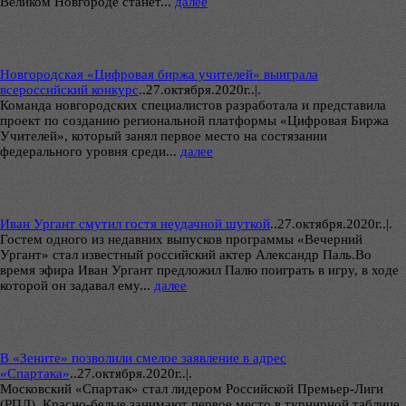
Великом Новгороде станет...
далее
Новгородская «Цифровая биржа учителей» выиграла
всероссийский конкурс
..
27.октября.2020г..|.
Команда новгородских специалистов разработала и представила
проект по созданию региональной платформы «Цифровая Биржа
Учителей», который занял первое место на состязании
федерального уровня среди...
далее
Иван Ургант смутил гостя неудачной шуткой
..
27.октября.2020г..|.
Гостем одного из недавних выпусков программы «Вечерний
Ургант» стал известный российский актер Александр Паль.Во
время эфира Иван Ургант предложил Палю поиграть в игру, в ходе
которой он задавал ему...
далее
В «Зените» позволили смелое заявление в адрес
«Спартака»
..
27.октября.2020г..|.
Московский «Спартак» стал лидером Российской Премьер-Лиги
(РПЛ). Красно-белые занимают первое место в турнирной таблице,