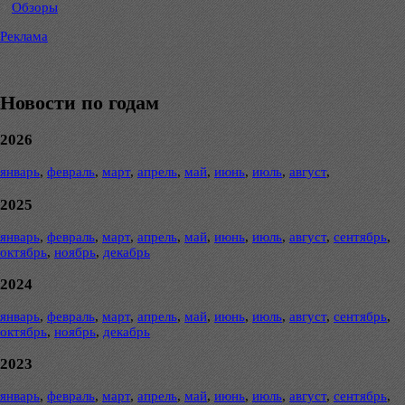
Обзоры
Реклама
Новости по годам
2026
январь
,
февраль
,
март
,
апрель
,
май
,
июнь
,
июль
,
август
,
2025
январь
,
февраль
,
март
,
апрель
,
май
,
июнь
,
июль
,
август
,
сентябрь
,
октябрь
,
ноябрь
,
декабрь
2024
январь
,
февраль
,
март
,
апрель
,
май
,
июнь
,
июль
,
август
,
сентябрь
,
октябрь
,
ноябрь
,
декабрь
2023
январь
,
февраль
,
март
,
апрель
,
май
,
июнь
,
июль
,
август
,
сентябрь
,