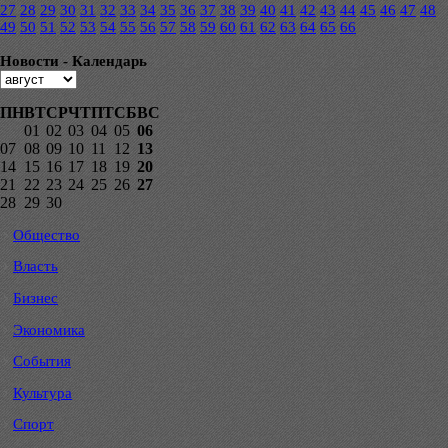
27
28
29
30
31
32
33
34
35
36
37
38
39
40
41
42
43
44
45
46
47
48
49
50
51
52
53
54
55
56
57
58
59
60
61
62
63
64
65
66
Новости - Календарь
ПН
ВТ
СР
ЧТ
ПТ
СБ
ВС
01
02
03
04
05
06
07
08
09
10
11
12
13
14
15
16
17
18
19
20
21
22
23
24
25
26
27
28
29
30
Общество
Власть
Бизнес
Экономика
События
Культура
Спорт