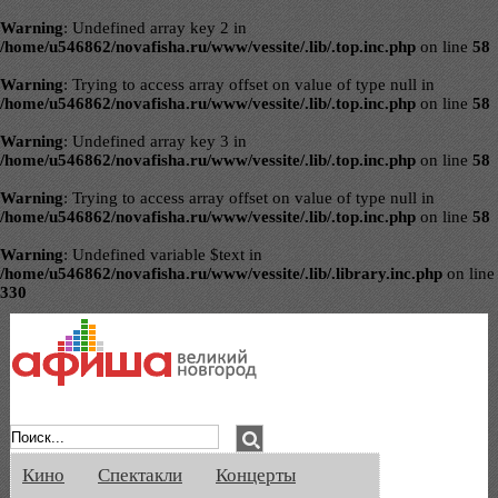
Warning
: Undefined array key 2 in
/home/u546862/novafisha.ru/www/vessite/.lib/.top.inc.php
on line
58
Warning
: Trying to access array offset on value of type null in
/home/u546862/novafisha.ru/www/vessite/.lib/.top.inc.php
on line
58
Warning
: Undefined array key 3 in
/home/u546862/novafisha.ru/www/vessite/.lib/.top.inc.php
on line
58
Warning
: Trying to access array offset on value of type null in
/home/u546862/novafisha.ru/www/vessite/.lib/.top.inc.php
on line
58
Warning
: Undefined variable $text in
/home/u546862/novafisha.ru/www/vessite/.lib/.library.inc.php
on line
330
Афиша Великого Новгорода. Кино, спе
Кино
Спектакли
Концерты