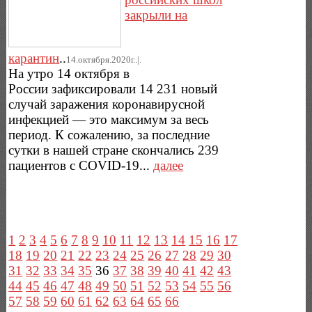
закрыли на
карантин
..
14.октября.2020г..|.
На утро 14 октября в
России зафиксировали 14 231 новый
случай заражения коронавирусной
инфекцией — это максимум за весь
период. К сожалению, за последние
сутки в нашей стране скончались 239
пациентов с COVID-19...
далее
1
2
3
4
5
6
7
8
9
10
11
12
13
14
15
16
17
18
19
20
21
22
23
24
25
26
27
28
29
30
31
32
33
34
35
36
37
38
39
40
41
42
43
44
45
46
47
48
49
50
51
52
53
54
55
56
57
58
59
60
61
62
63
64
65
66